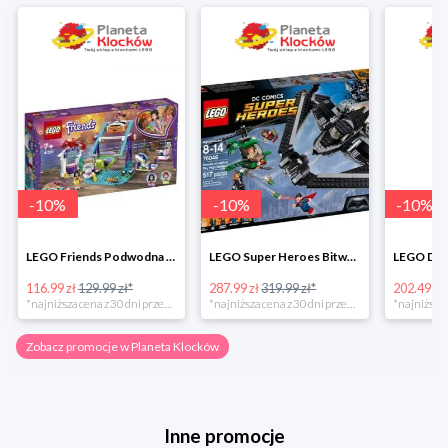
-
10
%
-
10
%
-
10
%
LEGO Friends Podwodna Frajda w super cenie
LEGO Super Heroes Bitwa powietrzna w super cenie
116.99 zł
129.99 zł*
287.99 zł
319.99 zł*
202.49 zł
*najniższa cena z 30 dni przed obniżką
*najniższa cena z 30 dni przed obniżką
Zobacz promocje w Planeta Klocków
Inne promocje