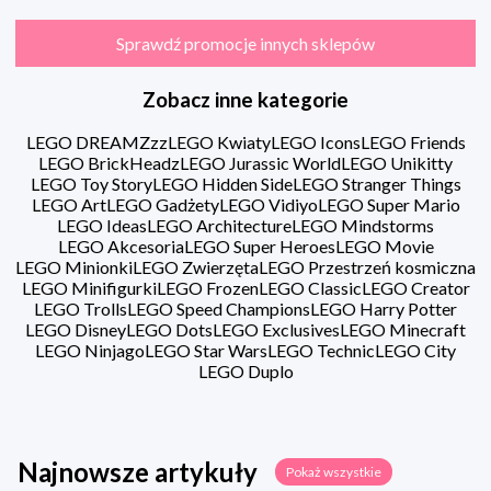
Sprawdź promocje innych sklepów
Zobacz inne kategorie
LEGO DREAMZzz
LEGO Kwiaty
LEGO Icons
LEGO Friends
LEGO BrickHeadz
LEGO Jurassic World
LEGO Unikitty
LEGO Toy Story
LEGO Hidden Side
LEGO Stranger Things
LEGO Art
LEGO Gadżety
LEGO Vidiyo
LEGO Super Mario
LEGO Ideas
LEGO Architecture
LEGO Mindstorms
LEGO Akcesoria
LEGO Super Heroes
LEGO Movie
LEGO Minionki
LEGO Zwierzęta
LEGO Przestrzeń kosmiczna
LEGO Minifigurki
LEGO Frozen
LEGO Classic
LEGO Creator
LEGO Trolls
LEGO Speed Champions
LEGO Harry Potter
LEGO Disney
LEGO Dots
LEGO Exclusives
LEGO Minecraft
LEGO Ninjago
LEGO Star Wars
LEGO Technic
LEGO City
LEGO Duplo
Najnowsze artykuły
Pokaż wszystkie