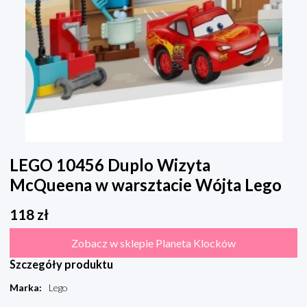
LEGO 10456 Duplo Wizyta
McQueena w warsztacie Wójta Lego
118
zł
Zobacz w sklepie Planeta Klocków
Szczegóły produktu
Marka
:
Lego