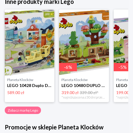
Inne produkty marki Lego
-
6
%
-
5
%
Planeta Klocków
Planeta Klocków
Planeta K
LEGO 10428 Duplo Duży interaktywny pociąg miejski Lego
LEGO 10480 DUPLO Las odkrywców z dzikimi zwierzętami Lego
589.00 zł
319.00 zł
339.00 zł*
199.00 z
*najniższa cena z 30 dni przed obniżką
Zobacz markę Lego
Promocje w sklepie Planeta Klocków