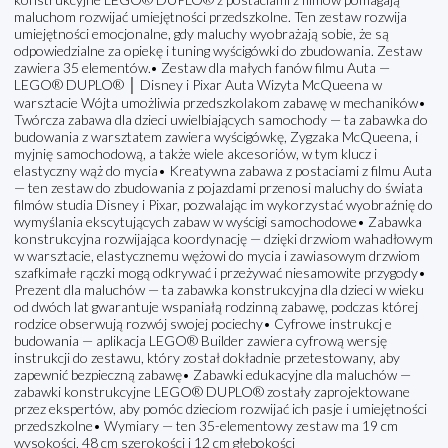
maluchom rozwijać umiejętności przedszkolne. Ten zestaw rozwija
umiejętności emocjonalne, gdy maluchy wyobrażają sobie, że są
odpowiedzialne za opiekę i tuning wyścigówki do zbudowania. Zestaw
zawiera 35 elementów.• Zestaw dla małych fanów filmu Auta —
LEGO® DUPLO® │ Disney i Pixar Auta Wizyta McQueena w
warsztacie Wójta umożliwia przedszkolakom zabawę w mechaników•
Twórcza zabawa dla dzieci uwielbiających samochody — ta zabawka do
budowania z warsztatem zawiera wyścigówkę, Zygzaka McQueena, i
myjnię samochodową, a także wiele akcesoriów, w tym klucz i
elastyczny wąż do mycia• Kreatywna zabawa z postaciami z filmu Auta
— ten zestaw do zbudowania z pojazdami przenosi maluchy do świata
filmów studia Disney i Pixar, pozwalając im wykorzystać wyobraźnię do
wymyślania ekscytujących zabaw w wyścigi samochodowe• Zabawka
konstrukcyjna rozwijająca koordynację — dzięki drzwiom wahadłowym
w warsztacie, elastycznemu wężowi do mycia i zawiasowym drzwiom
szafkimałe rączki mogą odkrywać i przeżywać niesamowite przygody•
Prezent dla maluchów — ta zabawka konstrukcyjna dla dzieci w wieku
od dwóch lat gwarantuje wspaniałą rodzinną zabawę, podczas której
rodzice obserwują rozwój swojej pociechy• Cyfrowe instrukcj e
budowania — aplikacja LEGO® Builder zawiera cyfrową wersję
instrukcji do zestawu, który został dokładnie przetestowany, aby
zapewnić bezpieczną zabawę• Zabawki edukacyjne dla maluchów —
zabawki konstrukcyjne LEGO® DUPLO® zostały zaprojektowane
przez ekspertów, aby pomóc dzieciom rozwijać ich pasje i umiejętności
przedszkolne• Wymiary — ten 35-elementowy zestaw ma 19 cm
wysokości, 48 cm szerokości i 12 cm głębokości