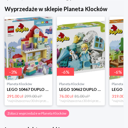
Wyprzedaże w sklepie Planeta Klocków
-
3
%
-
6
%
-
6
%
Planeta Klocków
Planeta Klocków
Planeta K
LEGO 10467 DUPLO Dom rodzinny Lego
LEGO 10462 DUPLO Kraina lodu: Kreatywne pudełko z Elzą i Olafem Lego
291.00 zł
299.00 zł*
76.00 zł
81.00 zł*
319.00 z
*najniższa cena z 30 dni przed obniżką
*najniższa cena z 30 dni przed obniżką
Zobacz wyprzedaże w Planeta Klocków