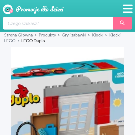
Promocje
Strona Główna
>
Produkty
>
Gry i zabawki
>
Klocki
>
Klocki
Produkty
LEGO
>
LEGO Duplo
Sklepy
Blog
Wyprawka