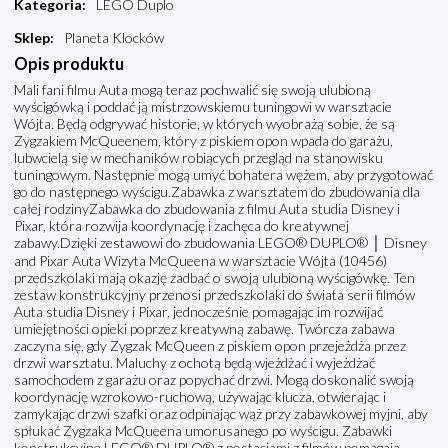
Kategoria
:
LEGO Duplo
Sklep
:
Planeta Klocków
Opis produktu
Mali fani filmu Auta mogą teraz pochwalić się swoją ulubioną
wyścigówką i poddać ją mistrzowskiemu tuningowi w warsztacie
Wójta. Będą odgrywać historie, w których wyobrażą sobie, że są
Zygzakiem McQueenem, który z piskiem opon wpada do garażu,
lubwcielą się w mechaników robiących przegląd na stanowisku
tuningowym. Następnie mogą umyć bohatera wężem, aby przygotować
go do następnego wyścigu.Zabawka z warsztatem do zbudowania dla
całej rodzinyZabawka do zbudowania z filmu Auta studia Disney i
Pixar, która rozwija koordynację i zachęca do kreatywnej
zabawy.Dzięki zestawowi do zbudowania LEGO® DUPLO® │ Disney
and Pixar Auta Wizyta McQueena w warsztacie Wójta (10456)
przedszkolaki mają okazję zadbać o swoją ulubioną wyścigówkę. Ten
zestaw konstrukcyjny przenosi przedszkolaki do świata serii filmów
Auta studia Disney i Pixar, jednocześnie pomagając im rozwijać
umiejętności opieki poprzez kreatywną zabawę. Twórcza zabawa
zaczyna się, gdy Zygzak McQueen z piskiem opon przejeżdża przez
drzwi warsztatu. Maluchy z ochotą będą wjeżdżać i wyjeżdżać
samochodem z garażu oraz popychać drzwi. Mogą doskonalić swoją
koordynację wzrokowo-ruchową, używając klucza, otwierając i
zamykając drzwi szafki oraz odpinając wąż przy zabawkowej myjni, aby
spłukać Zygzaka McQueena umorusanego po wyścigu. Zabawki
konstrukcyjne LEGO® DUPLO® z postaciami z filmów pomagają