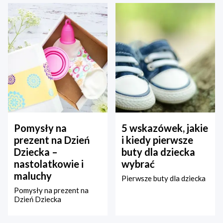
Pomysły na
5 wskazówek, jakie
prezent na Dzień
i kiedy pierwsze
Dziecka –
buty dla dziecka
nastolatkowie i
wybrać
maluchy
Pierwsze buty dla dziecka
Pomysły na prezent na
Dzień Dziecka