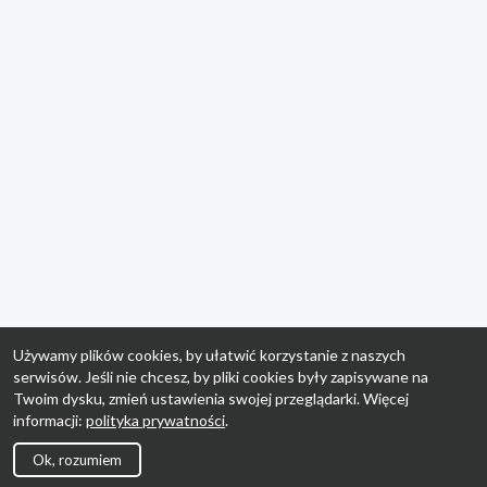
Używamy plików cookies, by ułatwić korzystanie z naszych
serwisów. Jeśli nie chcesz, by pliki cookies były zapisywane na
Twoim dysku, zmień ustawienia swojej przeglądarki. Więcej
informacji:
polityka prywatności
.
Ok, rozumiem