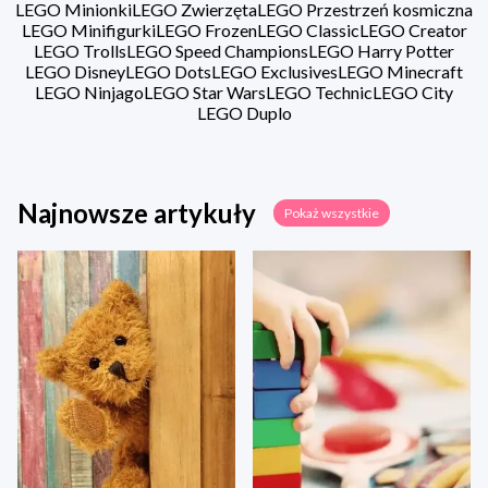
LEGO Minionki
LEGO Zwierzęta
LEGO Przestrzeń kosmiczna
LEGO Minifigurki
LEGO Frozen
LEGO Classic
LEGO Creator
LEGO Trolls
LEGO Speed Champions
LEGO Harry Potter
LEGO Disney
LEGO Dots
LEGO Exclusives
LEGO Minecraft
LEGO Ninjago
LEGO Star Wars
LEGO Technic
LEGO City
LEGO Duplo
Najnowsze artykuły
Pokaż wszystkie