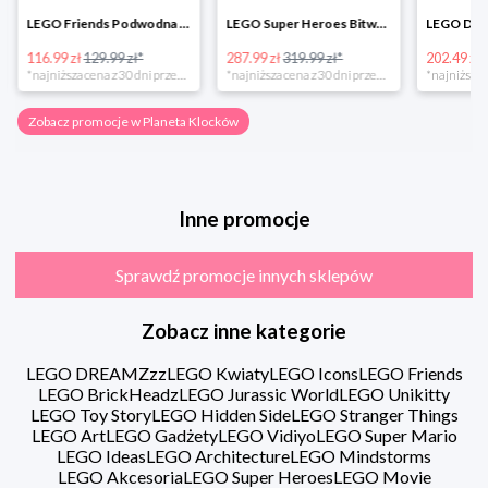
LEGO Friends Podwodna Frajda w super cenie
LEGO Super Heroes Bitwa powietrzna w super cenie
116.99 zł
129.99 zł*
287.99 zł
319.99 zł*
202.49 zł
*najniższa cena z 30 dni przed obniżką
*najniższa cena z 30 dni przed obniżką
Zobacz promocje w Planeta Klocków
Inne promocje
Sprawdź promocje innych sklepów
Zobacz inne kategorie
LEGO DREAMZzz
LEGO Kwiaty
LEGO Icons
LEGO Friends
LEGO BrickHeadz
LEGO Jurassic World
LEGO Unikitty
LEGO Toy Story
LEGO Hidden Side
LEGO Stranger Things
LEGO Art
LEGO Gadżety
LEGO Vidiyo
LEGO Super Mario
LEGO Ideas
LEGO Architecture
LEGO Mindstorms
LEGO Akcesoria
LEGO Super Heroes
LEGO Movie