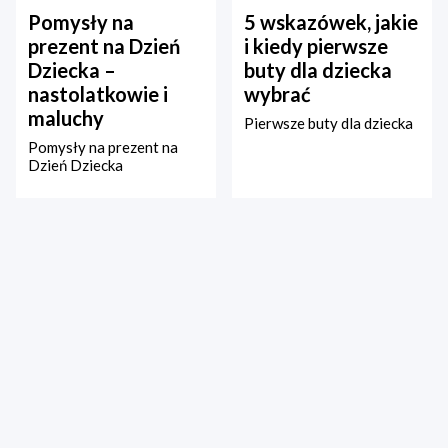
Pomysły na
5 wskazówek, jakie
prezent na Dzień
i kiedy pierwsze
Dziecka –
buty dla dziecka
nastolatkowie i
wybrać
maluchy
Pierwsze buty dla dziecka
Pomysły na prezent na
Dzień Dziecka