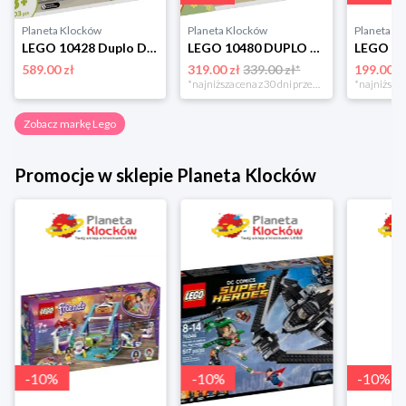
Planeta Klocków
Planeta Klocków
Planeta K
LEGO 10428 Duplo Duży interaktywny pociąg miejski Lego
LEGO 10480 DUPLO Las odkrywców z dzikimi zwierzętami Lego
589.00 zł
319.00 zł
339.00 zł*
199.00 z
*najniższa cena z 30 dni przed obniżką
Zobacz markę Lego
Promocje w sklepie Planeta Klocków
-
10
%
-
10
%
-
10
%