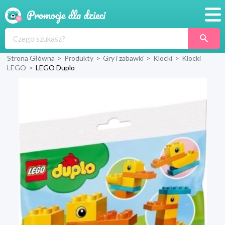
Promocje
Strona Główna
>
Produkty
>
Gry i zabawki
>
Klocki
>
Klocki
Produkty
LEGO
>
LEGO Duplo
Sklepy
Blog
Wyprawka