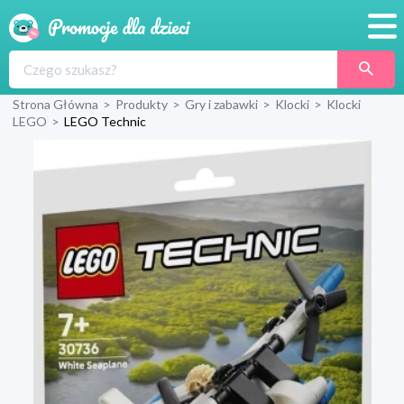
Promocje
Strona Główna
>
Produkty
>
Gry i zabawki
>
Klocki
>
Klocki
Produkty
LEGO
>
LEGO Technic
Sklepy
Blog
Wyprawka