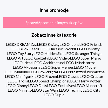
Inne promocje
Sprawdź promocje innych sklepów
Zobacz inne kategorie
LEGO DREAMZzz
LEGO Kwiaty
LEGO Icons
LEGO Friends
LEGO BrickHeadz
LEGO Jurassic World
LEGO Unikitty
LEGO Toy Story
LEGO Hidden Side
LEGO Stranger Things
LEGO Art
LEGO Gadżety
LEGO Vidiyo
LEGO Super Mario
LEGO Ideas
LEGO Architecture
LEGO Mindstorms
LEGO Akcesoria
LEGO Super Heroes
LEGO Movie
LEGO Minionki
LEGO Zwierzęta
LEGO Przestrzeń kosmiczna
LEGO Minifigurki
LEGO Frozen
LEGO Classic
LEGO Creator
LEGO Trolls
LEGO Speed Champions
LEGO Harry Potter
LEGO Disney
LEGO Dots
LEGO Exclusives
LEGO Minecraft
LEGO Ninjago
LEGO Star Wars
LEGO Technic
LEGO City
LEGO Duplo