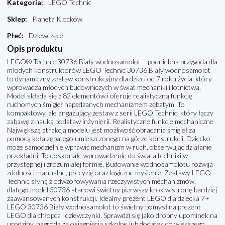
Kategoria
:
LEGO Technic
Sklep
:
Planeta Klocków
Płeć
:
Dziewczęce
Opis produktu
LEGO® Technic 30736 Biały wodnosamolot – podniebna przygoda dla
młodych konstruktorów LEGO Technic 30736 Biały wodnosamolot
to dynamiczny zestaw konstrukcyjny dla dzieci od 7 roku życia, który
wprowadza młodych budowniczych w świat mechaniki i lotnictwa.
Model składa się z 82 elementów i oferuje realistyczną funkcję
ruchomych śmigieł napędzanych mechanizmem zębatym. To
kompaktowy, ale angażujący zestaw z serii LEGO Technic, który łączy
zabawę z nauką podstaw inżynierii. Realistyczne funkcje mechaniczne
Największą atrakcją modelu jest możliwość obracania śmigieł za
pomocą koła zębatego umieszczonego na górze konstrukcji. Dziecko
może samodzielnie wprawić mechanizm w ruch, obserwując działanie
przekładni. To doskonałe wprowadzenie do świata techniki w
przystępnej i zrozumiałej formie. Budowanie wodnosamolotu rozwija
zdolności manualne, precyzję oraz logiczne myślenie. Zestawy LEGO
Technic słyną z odwzorowywania rzeczywistych mechanizmów,
dlatego model 30736 stanowi świetny pierwszy krok w stronę bardziej
zaawansowanych konstrukcji. Idealny prezent LEGO dla dziecka 7+
LEGO 30736 Biały wodnosamolot to świetny pomysł na prezent
LEGO dla chłopca i dziewczynki. Sprawdzi się jako drobny upominek na
urodziny, nagroda za osiągnięcia szkolne lub dodatek do większego