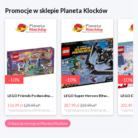
Promocje w sklepie Planeta Klocków
-
10
%
-
10
%
-
10
%
LEGO Friends Podwodna Frajda w super cenie
LEGO Super Heroes Bitwa powietrzna w super cenie
116.99 zł
129.99 zł*
287.99 zł
319.99 zł*
202.49 zł
*najniższa cena z 30 dni przed obniżką
*najniższa cena z 30 dni przed obniżką
Zobacz promocje w Planeta Klocków