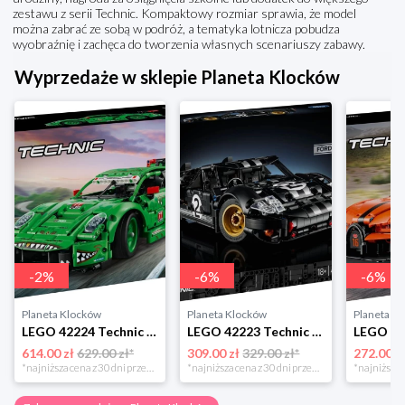
zestawu z serii Technic. Kompaktowy rozmiar sprawia, że model
można zabrać ze sobą w podróż, a tematyka lotnicza pobudza
wyobraźnię i zachęca do tworzenia własnych scenariuszy zabawy.
Wyprzedaże w sklepie Planeta Klocków
-
2
%
-
6
%
-
6
%
Planeta Klocków
Planeta Klocków
Planeta K
LEGO 42224 Technic Samochód Porsche 911 GT3 R R Lego
LEGO 42223 Technic Samochód wyścigowy 1966 Ford Lego
614.00 zł
629.00 zł*
309.00 zł
329.00 zł*
272.00 z
*najniższa cena z 30 dni przed obniżką
*najniższa cena z 30 dni przed obniżką