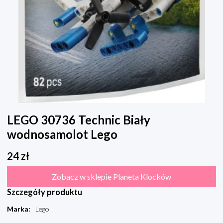
LEGO 30736 Technic Biały
wodnosamolot Lego
24
zł
Zobacz w sklepie Planeta Klocków
Szczegóły produktu
Marka
:
Lego