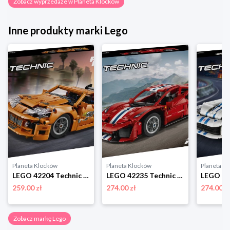
Zobacz wyprzedaże w Planeta Klocków
Inne produkty marki Lego
Planeta Klocków
Planeta Klocków
Planeta K
LEGO 42204 Technic Fast and Furious Toyota Supra MK4 Lego
LEGO 42235 Technic Samochód Ferrari 488 Pista Lego
259.00 zł
274.00 zł
274.00 z
Zobacz markę Lego