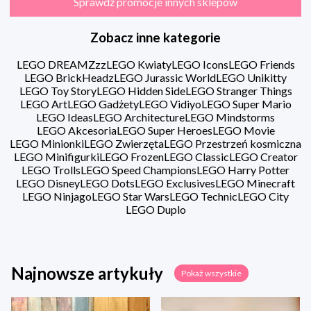
Sprawdź promocje innych sklepów
Zobacz inne kategorie
LEGO DREAMZzz
LEGO Kwiaty
LEGO Icons
LEGO Friends
LEGO BrickHeadz
LEGO Jurassic World
LEGO Unikitty
LEGO Toy Story
LEGO Hidden Side
LEGO Stranger Things
LEGO Art
LEGO Gadżety
LEGO Vidiyo
LEGO Super Mario
LEGO Ideas
LEGO Architecture
LEGO Mindstorms
LEGO Akcesoria
LEGO Super Heroes
LEGO Movie
LEGO Minionki
LEGO Zwierzęta
LEGO Przestrzeń kosmiczna
LEGO Minifigurki
LEGO Frozen
LEGO Classic
LEGO Creator
LEGO Trolls
LEGO Speed Champions
LEGO Harry Potter
LEGO Disney
LEGO Dots
LEGO Exclusives
LEGO Minecraft
LEGO Ninjago
LEGO Star Wars
LEGO Technic
LEGO City
LEGO Duplo
Najnowsze artykuły
Pokaż wszystkie