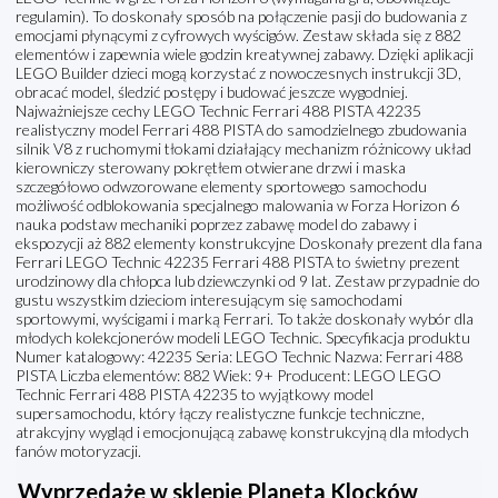
regulamin). To doskonały sposób na połączenie pasji do budowania z
emocjami płynącymi z cyfrowych wyścigów. Zestaw składa się z 882
elementów i zapewnia wiele godzin kreatywnej zabawy. Dzięki aplikacji
LEGO Builder dzieci mogą korzystać z nowoczesnych instrukcji 3D,
obracać model, śledzić postępy i budować jeszcze wygodniej.
Najważniejsze cechy LEGO Technic Ferrari 488 PISTA 42235
realistyczny model Ferrari 488 PISTA do samodzielnego zbudowania
silnik V8 z ruchomymi tłokami działający mechanizm różnicowy układ
kierowniczy sterowany pokrętłem otwierane drzwi i maska
szczegółowo odwzorowane elementy sportowego samochodu
możliwość odblokowania specjalnego malowania w Forza Horizon 6
nauka podstaw mechaniki poprzez zabawę model do zabawy i
ekspozycji aż 882 elementy konstrukcyjne Doskonały prezent dla fana
Ferrari LEGO Technic 42235 Ferrari 488 PISTA to świetny prezent
urodzinowy dla chłopca lub dziewczynki od 9 lat. Zestaw przypadnie do
gustu wszystkim dzieciom interesującym się samochodami
sportowymi, wyścigami i marką Ferrari. To także doskonały wybór dla
młodych kolekcjonerów modeli LEGO Technic. Specyfikacja produktu
Numer katalogowy: 42235 Seria: LEGO Technic Nazwa: Ferrari 488
PISTA Liczba elementów: 882 Wiek: 9+ Producent: LEGO LEGO
Technic Ferrari 488 PISTA 42235 to wyjątkowy model
supersamochodu, który łączy realistyczne funkcje techniczne,
atrakcyjny wygląd i emocjonującą zabawę konstrukcyjną dla młodych
fanów motoryzacji.
Wyprzedaże w sklepie Planeta Klocków