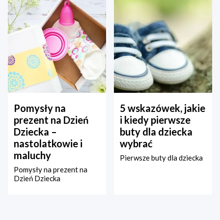
Pomysły na
5 wskazówek, jakie
prezent na Dzień
i kiedy pierwsze
Dziecka –
buty dla dziecka
nastolatkowie i
wybrać
maluchy
Pierwsze buty dla dziecka
Pomysły na prezent na
Dzień Dziecka