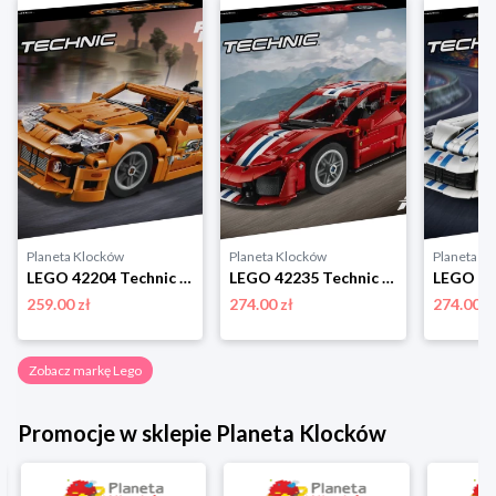
Planeta Klocków
Planeta Klocków
Planeta K
LEGO 42204 Technic Fast and Furious Toyota Supra MK4 Lego
LEGO 42235 Technic Samochód Ferrari 488 Pista Lego
259.00 zł
274.00 zł
274.00 z
Zobacz markę Lego
Promocje w sklepie Planeta Klocków