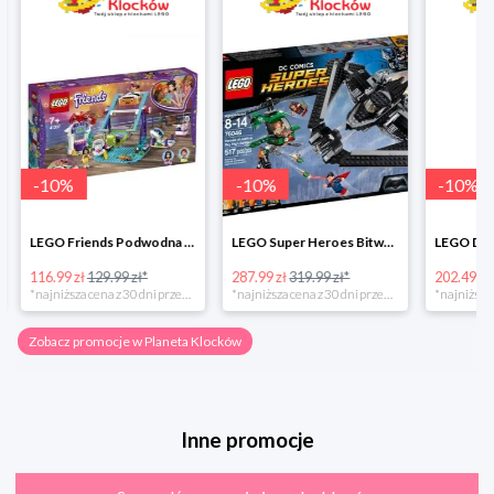
-
10
%
-
10
%
-
10
%
LEGO Friends Podwodna Frajda w super cenie
LEGO Super Heroes Bitwa powietrzna w super cenie
116.99 zł
129.99 zł*
287.99 zł
319.99 zł*
202.49 zł
*najniższa cena z 30 dni przed obniżką
*najniższa cena z 30 dni przed obniżką
Zobacz promocje w Planeta Klocków
Inne promocje