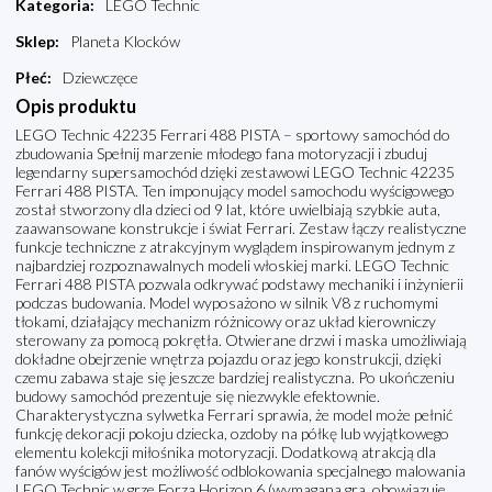
Kategoria
:
LEGO Technic
Sklep
:
Planeta Klocków
Płeć
:
Dziewczęce
Opis produktu
LEGO Technic 42235 Ferrari 488 PISTA – sportowy samochód do
zbudowania Spełnij marzenie młodego fana motoryzacji i zbuduj
legendarny supersamochód dzięki zestawowi LEGO Technic 42235
Ferrari 488 PISTA. Ten imponujący model samochodu wyścigowego
został stworzony dla dzieci od 9 lat, które uwielbiają szybkie auta,
zaawansowane konstrukcje i świat Ferrari. Zestaw łączy realistyczne
funkcje techniczne z atrakcyjnym wyglądem inspirowanym jednym z
najbardziej rozpoznawalnych modeli włoskiej marki. LEGO Technic
Ferrari 488 PISTA pozwala odkrywać podstawy mechaniki i inżynierii
podczas budowania. Model wyposażono w silnik V8 z ruchomymi
tłokami, działający mechanizm różnicowy oraz układ kierowniczy
sterowany za pomocą pokrętła. Otwierane drzwi i maska umożliwiają
dokładne obejrzenie wnętrza pojazdu oraz jego konstrukcji, dzięki
czemu zabawa staje się jeszcze bardziej realistyczna. Po ukończeniu
budowy samochód prezentuje się niezwykle efektownie.
Charakterystyczna sylwetka Ferrari sprawia, że model może pełnić
funkcję dekoracji pokoju dziecka, ozdoby na półkę lub wyjątkowego
elementu kolekcji miłośnika motoryzacji. Dodatkową atrakcją dla
fanów wyścigów jest możliwość odblokowania specjalnego malowania
LEGO Technic w grze Forza Horizon 6 (wymagana gra, obowiązuje