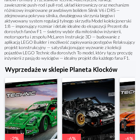
zawieszenie push-rod i pull-rod, układ kierowniczy oraz mechanizm
różnicowy inspirowane prawdziwym bolidem Silnik V6 i DRS —
zdejmowana pokrywa silnika, dwubiegowa skrzynia biegów i
aktywowany system regulacji tylnego skrzydła Model kolekcjonerski
1:8 — imponujący rozmiar i detale idealne do ekspozycji Prezent dla
dorosłych fanów F1 — świetny wybór dla miłośników inżynierii,
motorsportu i zespołu McLaren Instrukcje 3D — budowanie z
aplikacją LEGO Builder i możliwość zapisywania postępów Relaksujący
projekt konstrukcyjny — satysfakcjonujące wyzwanie z kolekcji
pojazdów LEGO Technic dla dorosłych To model, który łączy precyzję
inżynierii z pasją do wyścigów — idealny projekt dla każdego fana F1.
Wyprzedaże w sklepie Planeta Klocków
-
2
%
-
6
%
-
6
%