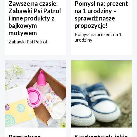
Zawsze na czasie:
Pomysł na: prezent
Zabawki Psi Patrol
na 1 urodziny –
i inne produkty z
sprawdź nasze
bajkowym
propozycje!
motywem
Pomysł na prezent na 1
urodziny
Zabawki Psi Patrol