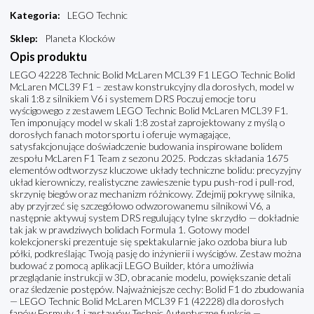
Kategoria
:
LEGO Technic
Sklep
:
Planeta Klocków
Opis produktu
LEGO 42228 Technic Bolid McLaren MCL39 F1 LEGO Technic Bolid
McLaren MCL39 F1 – zestaw konstrukcyjny dla dorosłych, model w
skali 1:8 z silnikiem V6 i systemem DRS Poczuj emocje toru
wyścigowego z zestawem LEGO Technic Bolid McLaren MCL39 F1.
Ten imponujący model w skali 1:8 został zaprojektowany z myślą o
dorosłych fanach motorsportu i oferuje wymagające,
satysfakcjonujące doświadczenie budowania inspirowane bolidem
zespołu McLaren F1 Team z sezonu 2025. Podczas składania 1675
elementów odtworzysz kluczowe układy techniczne bolidu: precyzyjny
układ kierowniczy, realistyczne zawieszenie typu push-rod i pull-rod,
skrzynię biegów oraz mechanizm różnicowy. Zdejmij pokrywę silnika,
aby przyjrzeć się szczegółowo odwzorowanemu silnikowi V6, a
następnie aktywuj system DRS regulujący tylne skrzydło — dokładnie
tak jak w prawdziwych bolidach Formula 1. Gotowy model
kolekcjonerski prezentuje się spektakularnie jako ozdoba biura lub
półki, podkreślając Twoją pasję do inżynierii i wyścigów. Zestaw można
budować z pomocą aplikacji LEGO Builder, która umożliwia
przeglądanie instrukcji w 3D, obracanie modelu, powiększanie detali
oraz śledzenie postępów. Najważniejsze cechy: Bolid F1 do zbudowania
— LEGO Technic Bolid McLaren MCL39 F1 (42228) dla dorosłych
fanów Formuły 1 i zestawów Technic Autentyczne funkcje —