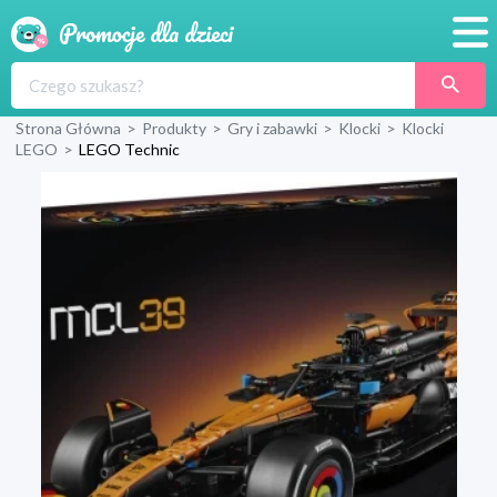
Promocje
Strona Główna
>
Produkty
>
Gry i zabawki
>
Klocki
>
Klocki
Produkty
LEGO
>
LEGO Technic
Sklepy
Blog
Wyprawka