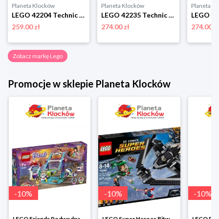
Planeta Klocków
Planeta Klocków
Planeta K
LEGO 42204 Technic Fast and Furious Toyota Supra MK4 Lego
LEGO 42235 Technic Samochód Ferrari 488 Pista Lego
259.00 zł
274.00 zł
274.00 z
Zobacz markę Lego
Promocje w sklepie Planeta Klocków
-
10
%
-
10
%
-
10
%
LEGO Friends Podwodna Frajda w super cenie
LEGO Super Heroes Bitwa powietrzna w super cenie