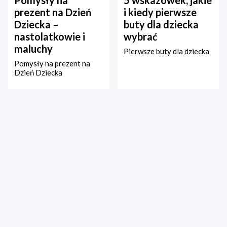
Pomysły na
5 wskazówek, jakie
prezent na Dzień
i kiedy pierwsze
Dziecka –
buty dla dziecka
nastolatkowie i
wybrać
maluchy
Pierwsze buty dla dziecka
Pomysły na prezent na
Dzień Dziecka