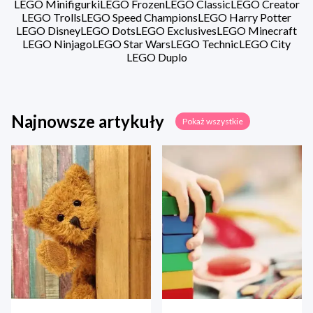
LEGO Minifigurki
LEGO Frozen
LEGO Classic
LEGO Creator
LEGO Trolls
LEGO Speed Champions
LEGO Harry Potter
LEGO Disney
LEGO Dots
LEGO Exclusives
LEGO Minecraft
LEGO Ninjago
LEGO Star Wars
LEGO Technic
LEGO City
LEGO Duplo
Najnowsze artykuły
Pokaż wszystkie