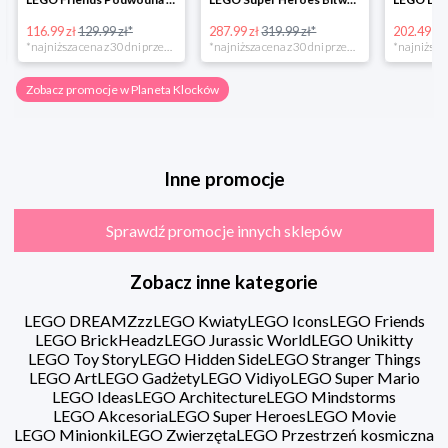
116.99 zł
129.99 zł*
287.99 zł
319.99 zł*
202.49 zł
*najniższa cena z 30 dni przed obniżką
*najniższa cena z 30 dni przed obniżką
Zobacz promocje w Planeta Klocków
Inne promocje
Sprawdź promocje innych sklepów
Zobacz inne kategorie
LEGO DREAMZzz
LEGO Kwiaty
LEGO Icons
LEGO Friends
LEGO BrickHeadz
LEGO Jurassic World
LEGO Unikitty
LEGO Toy Story
LEGO Hidden Side
LEGO Stranger Things
LEGO Art
LEGO Gadżety
LEGO Vidiyo
LEGO Super Mario
LEGO Ideas
LEGO Architecture
LEGO Mindstorms
LEGO Akcesoria
LEGO Super Heroes
LEGO Movie
LEGO Minionki
LEGO Zwierzęta
LEGO Przestrzeń kosmiczna