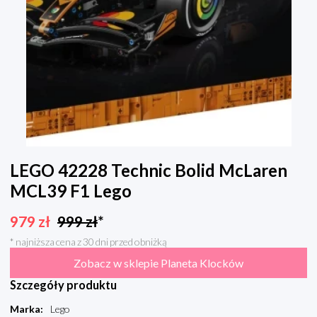
LEGO 42228 Technic Bolid McLaren
MCL39 F1 Lego
979
zł
999
zł
*
* najniższa cena z 30 dni przed obniżką
Zobacz w sklepie Planeta Klocków
Szczegóły produktu
Marka
:
Lego