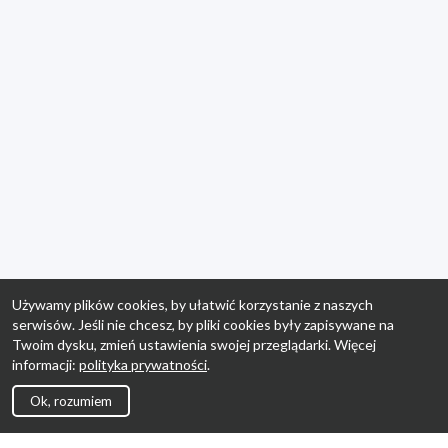
Używamy plików cookies, by ułatwić korzystanie z naszych
serwisów. Jeśli nie chcesz, by pliki cookies były zapisywane na
Twoim dysku, zmień ustawienia swojej przeglądarki. Więcej
informacji:
polityka prywatności
.
Ok, rozumiem