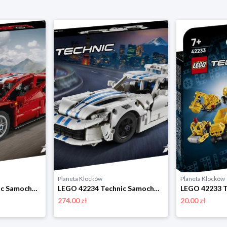
Planeta Klocków
Planeta Klocków
LEGO 42235 Technic Samochód Ferrari 488 Pista Lego
LEGO 42234 Technic Samochód sportowy Dodge Viper GTS-R Lego
274.00 zł
20.00 zł