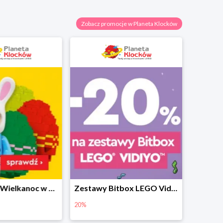
Zobacz promocje w Planeta Klocków
Prezenty na Wielkanoc w Planecie Klocków od 16,99 zł
Zestawy Bitbox LEGO Vidiyo w Planecie Klocków -20%
20%
40%