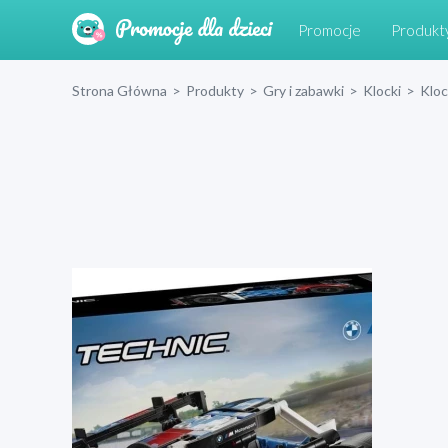
Promocje
Produkt
Strona Główna
>
Produkty
>
Gry i zabawki
>
Klocki
>
Klo