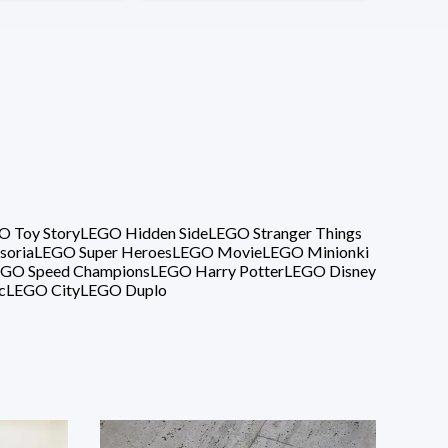
O Toy Story
LEGO Hidden Side
LEGO Stranger Things
soria
LEGO Super Heroes
LEGO Movie
LEGO Minionki
GO Speed Champions
LEGO Harry Potter
LEGO Disney
c
LEGO City
LEGO Duplo