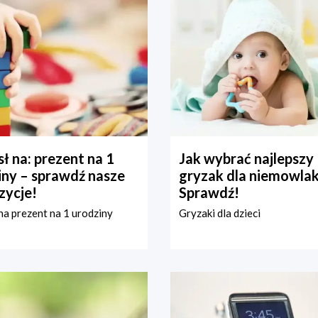
ł na: prezent na 1
Jak wybrać najlepszy
iny – sprawdź nasze
gryzak dla niemowla
zycje!
Sprawdź!
a prezent na 1 urodziny
Gryzaki dla dzieci