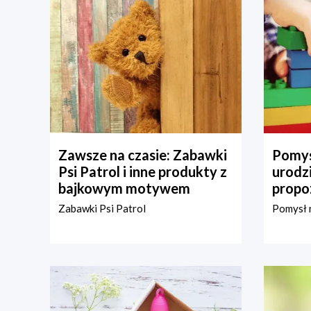
Zawsze na czasie: Zabawki
Pomys
Psi Patrol i inne produkty z
urodz
bajkowym motywem
propo
Zabawki Psi Patrol
Pomysł n