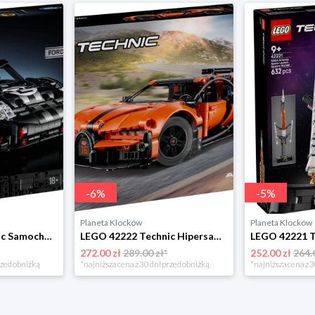
-
6
%
-
5
%
Planeta Klocków
Planeta Klocków
LEGO 42223 Technic Samochód wyścigowy 1966 Ford Lego
LEGO 42222 Technic Hipersamochód Bugatti Chiron Lego
272.00 zł
289.00 zł*
252.00 zł
264.
rzed obniżką
*najniższa cena z 30 dni przed obniżką
*najniższa cena z 3