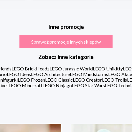
Inne promocje
Sprawdź promocje innych sklepów
Zobacz inne kategorie
iends
LEGO BrickHeadz
LEGO Jurassic World
LEGO Unikitty
LEG
rio
LEGO Ideas
LEGO Architecture
LEGO Mindstorms
LEGO Akce
ifigurki
LEGO Frozen
LEGO Classic
LEGO Creator
LEGO Trolls
LE
ives
LEGO Minecraft
LEGO Ninjago
LEGO Star Wars
LEGO Techni