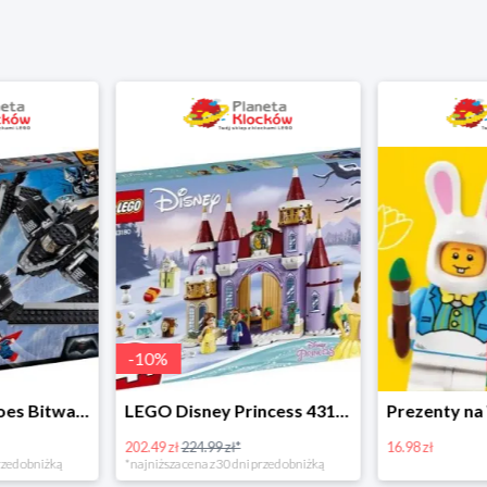
-
10
%
LEGO Super Heroes Bitwa powietrzna w super cenie
LEGO Disney Princess 43180 Zimowe święto w zamku Belli
202.49 zł
224.99 zł*
16.98 zł
rzed obniżką
*najniższa cena z 30 dni przed obniżką