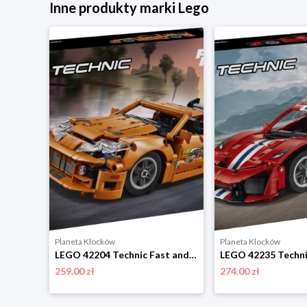
Inne produkty marki Lego
Planeta Klocków
Planeta Klocków
LEGO 42173 Technic Szary hipersamochód Koenigsegg Jesko Absolut Lego
LEGO 42204 Technic Fast and Furious Toyota Supra MK4 Lego
259.00 zł
274.00 zł