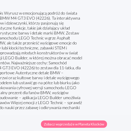
Wyrusz w emocjonującą podróż do świata
y BMW M4 GT3 EVO (42226). Ta interaktywna
w i dziewczynki, którzy pasjonują się
yczne funkcje, takie jak działający układ
terystyczne barwy i detale marki BMW. Zestaw
 samochodu LEGO Technic w grze Asphalt
MW, ale także przenieść wyścigowe emocje do
 lubi klocki techniczne, zabawki STEM i
wprowadzają młodych konstruktorów w świat
kacji LEGO Builder, w której można obracać model
ementów. Najważniejsze cechy: Samochód
GT3 EVO (42226) to zestaw dla 11-latka, dla
ta sportowe Autentyczne detale BMW –
 drzwi oraz kultowe barwy i detale wyścigowego
elem lub ustawić go na półce lub biurku jako
blokowania cyfrowej wersji samochodu LEGO
dealny prezent dla fanów BMW, wyścigów
udowanie – aplikacja LEGO Builder umożliwia
stawów Więcej emocji z LEGO Technic – sprawdź
do nauki przez zabawę i odkrywania mechaniki
Zobacz wyprzedaże w Planeta Klocków