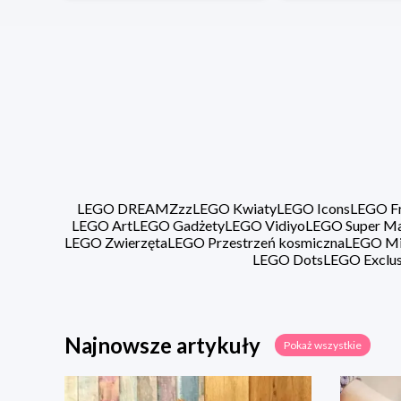
LEGO DREAMZzz
LEGO Kwiaty
LEGO Icons
LEGO Fr
LEGO Art
LEGO Gadżety
LEGO Vidiyo
LEGO Super Ma
LEGO Zwierzęta
LEGO Przestrzeń kosmiczna
LEGO Min
LEGO Dots
LEGO Exclus
Najnowsze artykuły
Pokaż wszystkie