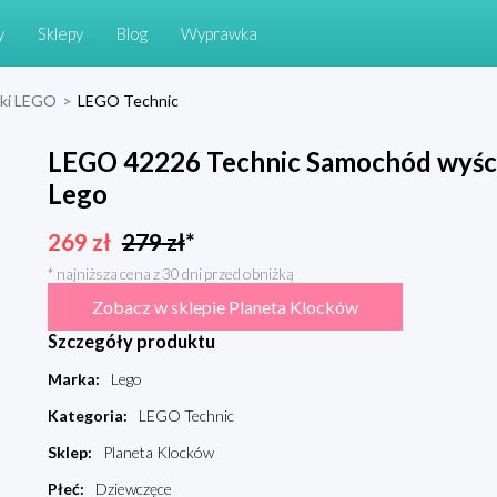
y
Sklepy
Blog
Wyprawka
cki LEGO
>
LEGO Technic
LEGO 42226 Technic Samochód wyś
Lego
269
zł
279
zł
*
* najniższa cena z 30 dni przed obniżką
Zobacz w sklepie Planeta Klocków
Szczegóły produktu
Marka
:
Lego
Kategoria
:
LEGO Technic
Sklep
:
Planeta Klocków
Płeć
:
Dziewczęce