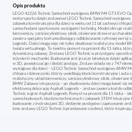
Opis produktu
LEGO 42226 Technic Samochód wyścigowy BMW M4 GT3 EVO Opis 
motorsportu dzięki zestawowi LEGO Technic Samochód wyścigow
zabawka konstrukcyjna dla dzieci w wieku od 11 lat zachwyci chłopcó
samochodami sportowymi, wyścigami i techniką. Model oferuje realist
kierowniczy, sześciocylindrowy silnik, otwierane drzwi oraz charak
zawiera specjalny kod umożliwiający odblokowanie cyfrowej wersji
Legends. Dzieci mogą więc nie tylko zbudować realistyczny model B
świata wirtualnego. To świetny pomysł na prezent dla 11-latka, który
dynamiczną zabawę. Zestawy LEGO Technic w przystępny sposób 
inżynierii i mechaniki. Budowanie jest jeszcze łatwiejsze dzięki apli
w 3D, powiększać go i śledzić postępy. Zestaw składa się z 747 el
wyścigowy dla dzieci – LEGO Technic Samochód wyścigowy BMW M4 
chłopca i dziewczynki, którzy uwielbiają klocki konstrukcyjne i au
realistyczny układ kierowniczy, sześciocylindrowy silnik, otwierane
BMW Zabawa i ekspozycja – po zbudowaniu dzieci mogą bawić się mod
efektowną dekorację Asphalt Legends – zestaw zawiera kod do od
Technic w grze Asphalt Legends Pomysł na prezent dla 11-latka – i
samochodowych, klocków technicznych i zabawek STEM Intuicyjne b
budowanie z instrukcjami 3D, śledzenie postępów i zapisywanie ze
inne zestawy LEGO Technic (sprzedawane osobno), które inspirują 