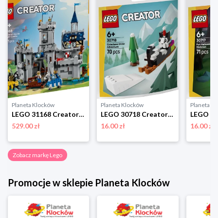
Planeta Klocków
Planeta Klocków
Planeta K
LEGO 31168 Creator Średniowieczny zamek rycerzy konnych Lego
LEGO 30718 Creator Śnieżna przygoda Cataclaws Lego
529.00 zł
16.00 zł
16.00 zł
Zobacz markę Lego
Promocje w sklepie Planeta Klocków