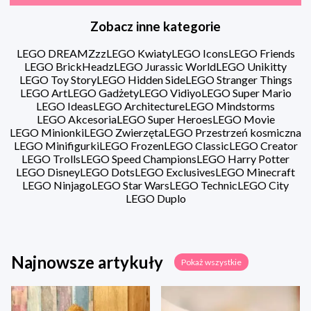
Zobacz inne kategorie
LEGO DREAMZzz
LEGO Kwiaty
LEGO Icons
LEGO Friends
LEGO BrickHeadz
LEGO Jurassic World
LEGO Unikitty
LEGO Toy Story
LEGO Hidden Side
LEGO Stranger Things
LEGO Art
LEGO Gadżety
LEGO Vidiyo
LEGO Super Mario
LEGO Ideas
LEGO Architecture
LEGO Mindstorms
LEGO Akcesoria
LEGO Super Heroes
LEGO Movie
LEGO Minionki
LEGO Zwierzęta
LEGO Przestrzeń kosmiczna
LEGO Minifigurki
LEGO Frozen
LEGO Classic
LEGO Creator
LEGO Trolls
LEGO Speed Champions
LEGO Harry Potter
LEGO Disney
LEGO Dots
LEGO Exclusives
LEGO Minecraft
LEGO Ninjago
LEGO Star Wars
LEGO Technic
LEGO City
LEGO Duplo
Najnowsze artykuły
Pokaż wszystkie