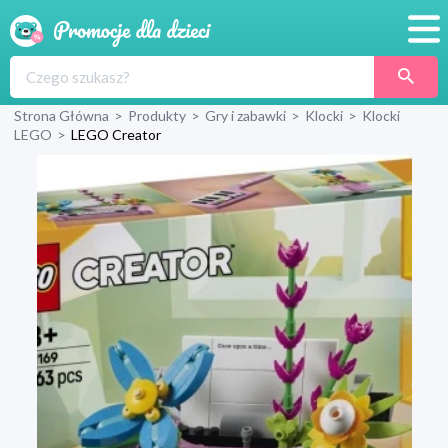
Promocje
Strona Główna
>
Produkty
>
Gry i zabawki
>
Klocki
>
Klocki
Produkty
LEGO
>
LEGO Creator
Sklepy
Blog
Wyprawka