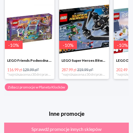
-
10
%
-
10
%
-
10
%
LEGO Friends Podwodna Frajda w super cenie
LEGO Super Heroes Bitwa powietrzna w super cenie
116.99 zł
129.99 zł*
287.99 zł
319.99 zł*
202.49 zł
*najniższa cena z 30 dni przed obniżką
*najniższa cena z 30 dni przed obniżką
Zobacz promocje w Planeta Klocków
Inne promocje
Sprawdź promocje innych sklepów