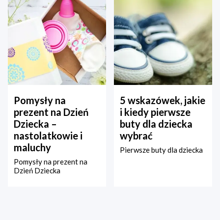
Pomysły na
5 wskazówek, jakie
prezent na Dzień
i kiedy pierwsze
Dziecka –
buty dla dziecka
nastolatkowie i
wybrać
maluchy
Pierwsze buty dla dziecka
Pomysły na prezent na
Dzień Dziecka