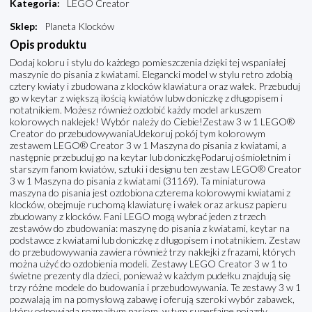
Kategoria
:
LEGO Creator
Sklep
:
Planeta Klocków
Opis produktu
Dodaj koloru i stylu do każdego pomieszczenia dzięki tej wspaniałej
maszynie do pisania z kwiatami. Elegancki model w stylu retro zdobią
cztery kwiaty i zbudowana z klocków klawiatura oraz wałek. Przebuduj
go w keytar z większą ilością kwiatów lubw doniczkę z długopisem i
notatnikiem. Możesz również ozdobić każdy model arkuszem
kolorowych naklejek! Wybór należy do Ciebie!Zestaw 3 w 1 LEGO®
Creator do przebudowywaniaUdekoruj pokój tym kolorowym
zestawem LEGO® Creator 3 w 1 Maszyna do pisania z kwiatami, a
następnie przebuduj go na keytar lub doniczkęPodaruj ośmioletnim i
starszym fanom kwiatów, sztuki i designu ten zestaw LEGO® Creator
3 w 1 Maszyna do pisania z kwiatami (31169). Ta miniaturowa
maszyna do pisania jest ozdobiona czterema kolorowymi kwiatami z
klocków, obejmuje ruchomą klawiaturę i wałek oraz arkusz papieru
zbudowany z klocków. Fani LEGO mogą wybrać jeden z trzech
zestawów do zbudowania: maszynę do pisania z kwiatami, keytar na
podstawce z kwiatami lub doniczkę z długopisem i notatnikiem. Zestaw
do przebudowywania zawiera również trzy naklejki z frazami, których
można użyć do ozdobienia modeli. Zestawy LEGO Creator 3 w 1 to
świetne prezenty dla dzieci, ponieważ w każdym pudełku znajdują się
trzy różne modele do budowania i przebudowywania. Te zestawy 3 w 1
pozwalają im na pomysłową zabawę i oferują szeroki wybór zabawek,
który odpowiada rozmaitym pasjom, w tym superfajne pojazdy,