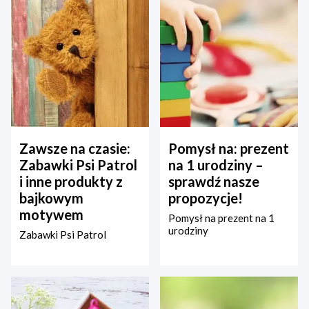
Zawsze na czasie:
Pomysł na: prezent
Zabawki Psi Patrol
na 1 urodziny –
i inne produkty z
sprawdź nasze
bajkowym
propozycje!
motywem
Pomysł na prezent na 1
urodziny
Zabawki Psi Patrol