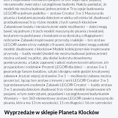
niesamowite zwierzęta i szczegółowe budynki. Należy pamiętać, że
modeli nie można budować jednocześnie.• Trzy opcje budowania
LEGO® w jednym pudełku — zestaw Creator 3 w 1 Maszyna do
pisania z kwiatami pozwala dzieciom w wieku od ośmiu lat zbudować i
przebudowywać trzy różne modele z tych samych klocków•
Zabawkowe kwiaty i nieskończenie wiele możliwości — dzieci mogą
bawić się jednym z trzech modeli: maszyną do pisania z kwiatami;
keytarem na podstawce z kwiatami oraz doniczką z długopisem i
notesem• Zabawki inspirowane przyrodą i naklejki — ten zestaw
LEGO® zawiera trzy naklejki z frazami, którymi dzieci mogą ozdobić
modele zbudowane z klocków• Modele kolekcjonerskie inspirowane
przyrodą — każdy model (modeli nie można budować jednocześnie)
można ustawić na półce, aby dodać kolorytu dowolnemu
pomieszczeniu, a także zapewnić radość małym konstruktorom, ich
przyjaciołom i rodzinie• Prezent LEGO® dla dzieci — zestaw 3 w 1
gwarantuje fanom kwiatów, sztuki i designu wiele godzin kreatywnej
zabawy• Jeszcze więcej zestawów 3 w 1 — możliwości zabawy można
poszerzyć, łącząc ten zestaw z innymi z serii LEGO® Creator 3 w 1
(sprzedawanymi osobno)• Zabawki LEGO® Creator — każdy zestaw
3 w 1 pozwala dzieciom zbudować trzy różne modele inspirowane ich
pasjami, w tym zwierzętami, pojazdami i szczegółowymi budynkami•
Wymiary — ten 363-elementowy zestaw LEGO® zawiera maszynę do
pisania, która ma 13 cm wysokości, 11 cm długości i 16 cm szerokości
Wyprzedaże w sklepie Planeta Klocków