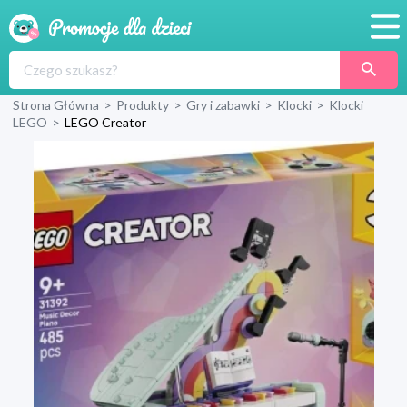
Promocje
Strona Główna
>
Produkty
>
Gry i zabawki
>
Klocki
>
Klocki
Produkty
LEGO
>
LEGO Creator
Sklepy
Blog
Wyprawka