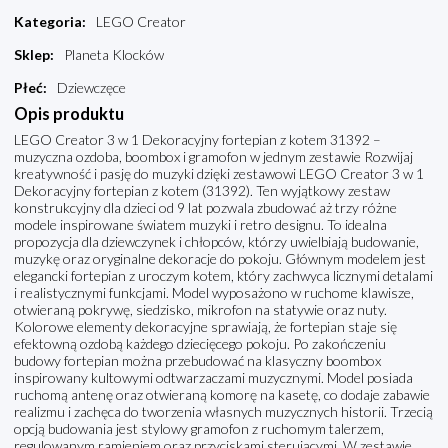
Kategoria
:
LEGO Creator
Sklep
:
Planeta Klocków
Płeć
:
Dziewczęce
Opis produktu
LEGO Creator 3 w 1 Dekoracyjny fortepian z kotem 31392 –
muzyczna ozdoba, boombox i gramofon w jednym zestawie Rozwijaj
kreatywność i pasję do muzyki dzięki zestawowi LEGO Creator 3 w 1
Dekoracyjny fortepian z kotem (31392). Ten wyjątkowy zestaw
konstrukcyjny dla dzieci od 9 lat pozwala zbudować aż trzy różne
modele inspirowane światem muzyki i retro designu. To idealna
propozycja dla dziewczynek i chłopców, którzy uwielbiają budowanie,
muzykę oraz oryginalne dekoracje do pokoju. Głównym modelem jest
elegancki fortepian z uroczym kotem, który zachwyca licznymi detalami
i realistycznymi funkcjami. Model wyposażono w ruchome klawisze,
otwieraną pokrywę, siedzisko, mikrofon na statywie oraz nuty.
Kolorowe elementy dekoracyjne sprawiają, że fortepian staje się
efektowną ozdobą każdego dziecięcego pokoju. Po zakończeniu
budowy fortepian można przebudować na klasyczny boombox
inspirowany kultowymi odtwarzaczami muzycznymi. Model posiada
ruchomą antenę oraz otwieraną komorę na kasetę, co dodaje zabawie
realizmu i zachęca do tworzenia własnych muzycznych historii. Trzecią
opcją budowania jest stylowy gramofon z ruchomym talerzem,
regulowanym ramieniem oraz przyciskami sterującymi. W zestawie