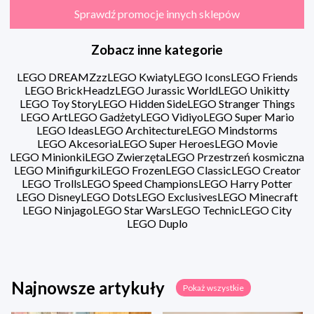
Sprawdź promocje innych sklepów
Zobacz inne kategorie
LEGO DREAMZzz
LEGO Kwiaty
LEGO Icons
LEGO Friends
LEGO BrickHeadz
LEGO Jurassic World
LEGO Unikitty
LEGO Toy Story
LEGO Hidden Side
LEGO Stranger Things
LEGO Art
LEGO Gadżety
LEGO Vidiyo
LEGO Super Mario
LEGO Ideas
LEGO Architecture
LEGO Mindstorms
LEGO Akcesoria
LEGO Super Heroes
LEGO Movie
LEGO Minionki
LEGO Zwierzęta
LEGO Przestrzeń kosmiczna
LEGO Minifigurki
LEGO Frozen
LEGO Classic
LEGO Creator
LEGO Trolls
LEGO Speed Champions
LEGO Harry Potter
LEGO Disney
LEGO Dots
LEGO Exclusives
LEGO Minecraft
LEGO Ninjago
LEGO Star Wars
LEGO Technic
LEGO City
LEGO Duplo
Najnowsze artykuły
Pokaż wszystkie