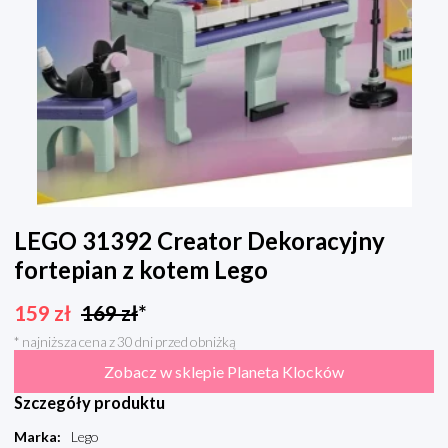
LEGO 31392 Creator Dekoracyjny
fortepian z kotem Lego
159
zł
169
zł
*
* najniższa cena z 30 dni przed obniżką
Zobacz w sklepie Planeta Klocków
Szczegóły produktu
Marka
:
Lego