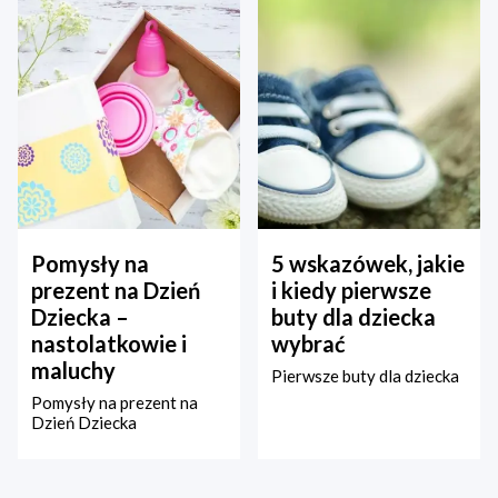
Pomysły na
5 wskazówek, jakie
prezent na Dzień
i kiedy pierwsze
Dziecka –
buty dla dziecka
nastolatkowie i
wybrać
maluchy
Pierwsze buty dla dziecka
Pomysły na prezent na
Dzień Dziecka