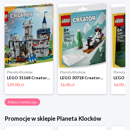
Planeta Klocków
Planeta Klocków
Planeta K
LEGO 31168 Creator Średniowieczny zamek rycerzy konnych Lego
LEGO 30718 Creator Śnieżna przygoda Cataclaws Lego
529.00 zł
16.00 zł
16.00 zł
Zobacz markę Lego
Promocje w sklepie Planeta Klocków