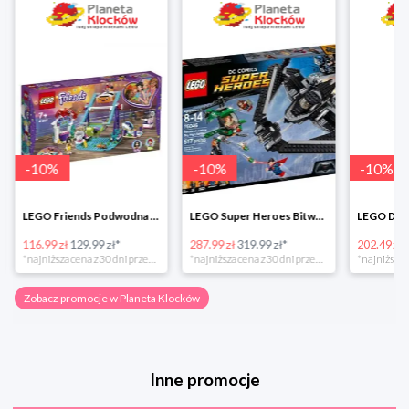
-
10
%
-
10
%
-
10
%
LEGO Friends Podwodna Frajda w super cenie
LEGO Super Heroes Bitwa powietrzna w super cenie
116.99 zł
129.99 zł*
287.99 zł
319.99 zł*
202.49 zł
*najniższa cena z 30 dni przed obniżką
*najniższa cena z 30 dni przed obniżką
Zobacz promocje w Planeta Klocków
Inne promocje