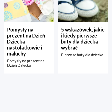
Pomysły na
5 wskazówek, jakie
prezent na Dzień
i kiedy pierwsze
Dziecka –
buty dla dziecka
nastolatkowie i
wybrać
maluchy
Pierwsze buty dla dziecka
Pomysły na prezent na
Dzień Dziecka