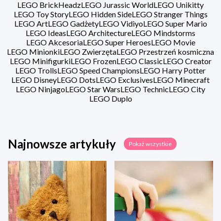
LEGO BrickHeadz
LEGO Jurassic World
LEGO Unikitty
LEGO Toy Story
LEGO Hidden Side
LEGO Stranger Things
LEGO Art
LEGO Gadżety
LEGO Vidiyo
LEGO Super Mario
LEGO Ideas
LEGO Architecture
LEGO Mindstorms
LEGO Akcesoria
LEGO Super Heroes
LEGO Movie
LEGO Minionki
LEGO Zwierzęta
LEGO Przestrzeń kosmiczna
LEGO Minifigurki
LEGO Frozen
LEGO Classic
LEGO Creator
LEGO Trolls
LEGO Speed Champions
LEGO Harry Potter
LEGO Disney
LEGO Dots
LEGO Exclusives
LEGO Minecraft
LEGO Ninjago
LEGO Star Wars
LEGO Technic
LEGO City
LEGO Duplo
Najnowsze artykuły
Pokaż wszystkie