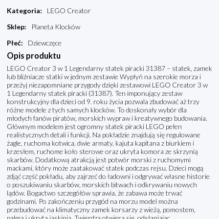
Kategoria
:
LEGO Creator
Sklep
:
Planeta Klocków
Płeć
:
Dziewczęce
Opis produktu
LEGO Creator 3 w 1 Legendarny statek piracki 31387 – statek, zamek
lub bliźniacze statki w jednym zestawie Wypłyń na szerokie morza i
przeżyj niezapomniane przygody dzięki zestawowi LEGO Creator 3 w
1 Legendarny statek piracki (31387). Ten imponujący zestaw
konstrukcyjny dla dzieci od 9. roku życia pozwala zbudować aż trzy
różne modele z tych samych klocków. To doskonały wybór dla
młodych fanów piratów, morskich wypraw i kreatywnego budowania.
Głównym modelem jest ogromny statek piracki LEGO pełen
realistycznych detali i funkcji. Na pokładzie znajdują się regulowane
żagle, ruchoma kotwica, dwie armaty, kajuta kapitana z biurkiem i
krzesłem, ruchome koło sterowe oraz ukryta komora ze skrzynią
skarbów. Dodatkową atrakcją jest potwór morski z ruchomymi
mackami, który może zaatakować statek podczas rejsu. Dzieci mogą
zdjąć część pokładu, aby zajrzeć do ładowni i odgrywać własne historie
o poszukiwaniu skarbów, morskich bitwach i odkrywaniu nowych
lądów. Bogactwo szczegółów sprawia, że zabawa może trwać
godzinami. Po zakończeniu przygód na morzu model można
przebudować na klimatyczny zamek korsarzy z wieżą, pomostem,
palmą i ukrytą jaskinią. Twierdza otwiera się, odsłaniając