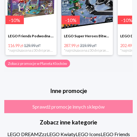
-
10
%
-
10
%
-
10
%
LEGO Friends Podwodna Frajda w super cenie
LEGO Super Heroes Bitwa powietrzna w super cenie
116.99 zł
129.99 zł*
287.99 zł
319.99 zł*
202.49 zł
*najniższa cena z 30 dni przed obniżką
*najniższa cena z 30 dni przed obniżką
Zobacz promocje w Planeta Klocków
Inne promocje
Sprawdź promocje innych sklepów
Zobacz inne kategorie
LEGO DREAMZzz
LEGO Kwiaty
LEGO Icons
LEGO Friends