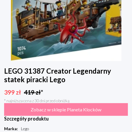
LEGO 31387 Creator Legendarny
statek piracki Lego
399
zł
419
zł
*
* najniższa cena z 30 dni przed obniżką
Zobacz w sklepie Planeta Klocków
Szczegóły produktu
Marka
:
Lego