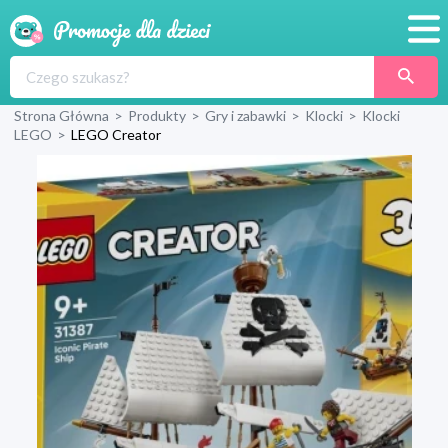
Promocje
Strona Główna
>
Produkty
>
Gry i zabawki
>
Klocki
>
Klocki
Produkty
LEGO
>
LEGO Creator
Sklepy
Blog
Wyprawka