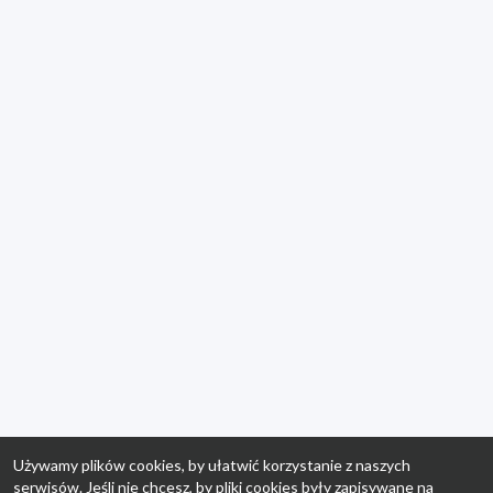
Używamy plików cookies, by ułatwić korzystanie z naszych
serwisów. Jeśli nie chcesz, by pliki cookies były zapisywane na