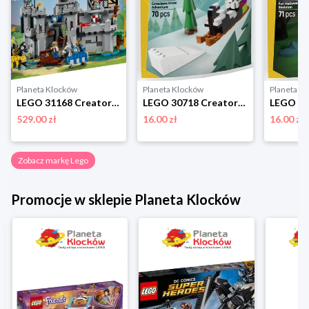
Planeta Klocków
Planeta Klocków
Planeta K
LEGO 31168 Creator Średniowieczny zamek rycerzy konnych Lego
LEGO 30718 Creator Śnieżna przygoda Cataclaws Lego
529.00 zł
16.00 zł
16.00 zł
Zobacz markę Lego
Promocje w sklepie Planeta Klocków