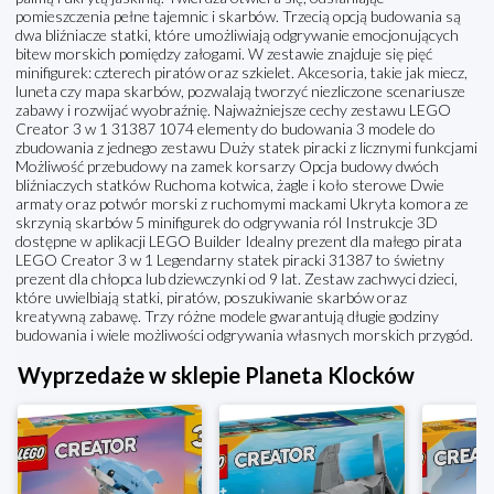
pomieszczenia pełne tajemnic i skarbów. Trzecią opcją budowania są
dwa bliźniacze statki, które umożliwiają odgrywanie emocjonujących
bitew morskich pomiędzy załogami. W zestawie znajduje się pięć
minifigurek: czterech piratów oraz szkielet. Akcesoria, takie jak miecz,
luneta czy mapa skarbów, pozwalają tworzyć niezliczone scenariusze
zabawy i rozwijać wyobraźnię. Najważniejsze cechy zestawu LEGO
Creator 3 w 1 31387 1074 elementy do budowania 3 modele do
zbudowania z jednego zestawu Duży statek piracki z licznymi funkcjami
Możliwość przebudowy na zamek korsarzy Opcja budowy dwóch
bliźniaczych statków Ruchoma kotwica, żagle i koło sterowe Dwie
armaty oraz potwór morski z ruchomymi mackami Ukryta komora ze
skrzynią skarbów 5 minifigurek do odgrywania ról Instrukcje 3D
dostępne w aplikacji LEGO Builder Idealny prezent dla małego pirata
LEGO Creator 3 w 1 Legendarny statek piracki 31387 to świetny
prezent dla chłopca lub dziewczynki od 9 lat. Zestaw zachwyci dzieci,
które uwielbiają statki, piratów, poszukiwanie skarbów oraz
kreatywną zabawę. Trzy różne modele gwarantują długie godziny
budowania i wiele możliwości odgrywania własnych morskich przygód.
Wyprzedaże w sklepie Planeta Klocków