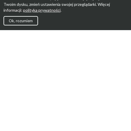
Twoim dysku, zmień ustawienia swojej przeglądarki. Więcej
informacji:
polityka prywatności
.
Ok, rozumiem
Strona Główna
Promocje
Sklepy