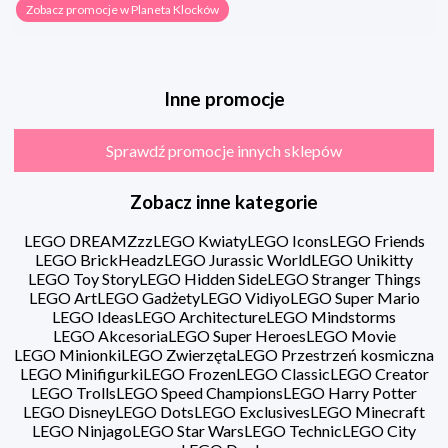
Zobacz promocje w Planeta Klocków
Inne promocje
Sprawdź promocje innych sklepów
Zobacz inne kategorie
LEGO DREAMZzz
LEGO Kwiaty
LEGO Icons
LEGO Friends
LEGO BrickHeadz
LEGO Jurassic World
LEGO Unikitty
LEGO Toy Story
LEGO Hidden Side
LEGO Stranger Things
LEGO Art
LEGO Gadżety
LEGO Vidiyo
LEGO Super Mario
LEGO Ideas
LEGO Architecture
LEGO Mindstorms
LEGO Akcesoria
LEGO Super Heroes
LEGO Movie
LEGO Minionki
LEGO Zwierzęta
LEGO Przestrzeń kosmiczna
LEGO Minifigurki
LEGO Frozen
LEGO Classic
LEGO Creator
LEGO Trolls
LEGO Speed Champions
LEGO Harry Potter
LEGO Disney
LEGO Dots
LEGO Exclusives
LEGO Minecraft
LEGO Ninjago
LEGO Star Wars
LEGO Technic
LEGO City