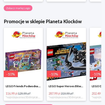
Zobacz markę Lego
Promocje w sklepie Planeta Klocków
-
10
%
-
10
%
-
10
%
LEGO Friends Podwodna Frajda w super cenie
LEGO Super Heroes Bitwa powietrzna w super cenie
116.99 zł
129.99 zł*
287.99 zł
319.99 zł*
202.49 zł
*najniższa cena z 30 dni przed obniżką
*najniższa cena z 30 dni przed obniżką