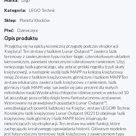
Marka
:
Lego
Kategoria
:
LEGO Technic
Sklep
:
Planeta Klocków
Płeć
:
Dziewczęce
Opis produktu
Przygotuj się na epicką kosmiczną przygodę podczas eksploracji
Księżyca! Ten zestaw z łazikiem Lunar Outpost™ zawiera łazik
terenowy z zawieszeniem typu rocker-bogie, czterokołowym układem
kierowniczym, panelami słonecznymi i obrotowym ramieniem. Użyj
mniejszego łazika górniczego, aby zebrać próbki regolitu (czyli skały
księżycowej), a następnie wyślij łazik MAPP na kolejną księżycową
misję.Zestaw z łazikiem księżycowym, górniczym i łazikiem MAPPTen
zestaw edukacyjny zawiera łazik księżycowy z ramieniem, łazik
górniczy i łazik MAPP, więc sprawdzi się jako prezent dla małych
miłośników nauki.Wyobraźnia chłopców i dziewczynek w wieku od 10
lat poszybuje poza orbitę dzięki temu fantastycznemu zestawowi.
Wzorowany na prawdziwych pojazdach Lunar Outpost™,
umożliwiających powrót ludzkości na Księżyc, zestaw LEGO® Technic
Kosmiczny łazik księżycowy Lunar Outpost (42211) obejmuje łazik
księżycowy, łazik górniczy i łazik MAPP, które inspirują do
niekończących się eksploracji. Ten zestaw ma wiele funkcji, które
zachęcają do kreatywnego opowiadania historii. Głównym modelem
jest futurystyczny terenowy łazik księżycowy z zawieszeniem typu