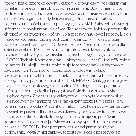
rocker-bogie, czterokołowym układem kierowniczym, rozkładanymi
panelami słonecznymi i obrotowym ramieniem. Użyj ramienia, aby
podnieść mniejszy łazik górniczy i wysłać go na misję w celu pozyskania
elementów regolitu (skały księżycowej). Przechowuj skały w
pojemniku na próbki, a następnie wyślij łazik MAPP, aby zebrać więcej
informacji o powierzchni Księżyca. Ten zestaw to świetny prezent dla
chłopców i dziewczynek, którzy lubią zestawy naukowe i roboty, lub dla
każdego, kto pasjonuje się podróżami kosmicznymi i eksploracją
Księżyca. Zestaw zawiera 1082 elementy.• Kosmiczna zabawka dla
dzieci w wieku od 10 lat — zainspiruj chłopców i dziewczynki do
poznawania Księżyca i wymyślania fajnych przygód dzięki zestawowi
LEGO® Technic Kosmiczny łazik księżycowy Lunar Outpost™• Wiele
pojazdów i funkcji — zestaw obejmuje terenowy łazik księżycowy z
zawieszeniem typu rocker-bogie, czterokołowym układem
kierowniczym i rozkładanymi panelami słonecznymi, a także mniejszy
łazik górniczy, pojemnik na próbki i łazik MAPP• Działające funkcje —
użyj ramienia obrotowego, aby podnieść łazik górniczy i pojemnik z
próbką z głównego łazika i przygotować się do poszukiwań skał
księżycowych• Zbieraj skały księżycowe — chwytaj elementy skał
księżycowych dynamiczną łyżką łazika górniczego i umieszczaj je w
pojemniku na próbki• Prezent dla miłośników kosmosu — ten zestaw
to świetny prezent dla chłopców i dziewczynek, którzy lubią zestawy
naukowe i roboty, lub dla każdego, kto pasjonuje się podróżami
kosmicznymi i eksploracją Księżyca• Nowy sposób na budowanie —
aplikacja LEGO® Builder przeprowadzi dzieci przez intuicyjne
budowanie. Mogą w niej zapisywać zestawy, śledzić postępy oraz