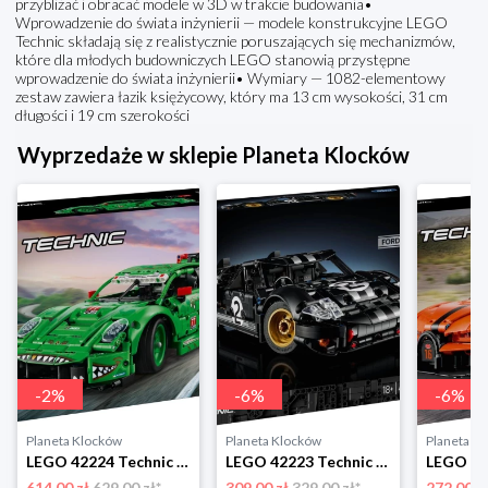
przybliżać i obracać modele w 3D w trakcie budowania•
Wprowadzenie do świata inżynierii — modele konstrukcyjne LEGO
Technic składają się z realistycznie poruszających się mechanizmów,
które dla młodych budowniczych LEGO stanowią przystępne
wprowadzenie do świata inżynierii• Wymiary — 1082-elementowy
zestaw zawiera łazik księżycowy, który ma 13 cm wysokości, 31 cm
długości i 19 cm szerokości
Wyprzedaże w sklepie Planeta Klocków
-
2
%
-
6
%
-
6
%
Planeta Klocków
Planeta Klocków
Planeta K
LEGO 42224 Technic Samochód Porsche 911 GT3 R R Lego
LEGO 42223 Technic Samochód wyścigowy 1966 Ford Lego
614.00 zł
629.00 zł*
309.00 zł
329.00 zł*
272.00 z