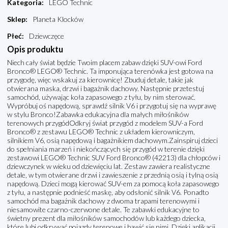
Kategoria
:
LEGO Technic
Sklep
:
Planeta Klocków
Płeć
:
Dziewczęce
Opis produktu
Niech cały świat będzie Twoim placem zabaw dzięki SUV-owi Ford
Bronco® LEGO® Technic. Ta imponująca terenówka jest gotowa na
przygodę, więc wskakuj za kierownicę! Zbuduj detale, takie jak
otwierana maska, drzwi i bagażnik dachowy. Następnie przetestuj
samochód, używając koła zapasowego z tyłu, by nim sterować.
Wypróbuj oś napędową, sprawdź silnik V6 i przygotuj się na wyprawę
w stylu Bronco!Zabawka edukacyjna dla małych miłośników
terenowych przygódOdkryj świat przygód z modelem SUV-a Ford
Bronco® z zestawu LEGO® Technic z układem kierowniczym,
silnikiem V6, osią napędową i bagażnikiem dachowym.Zainspiruj dzieci
do spełniania marzeń i niekończących się przygód w terenie dzięki
zestawowi LEGO® Technic SUV Ford Bronco® (42213) dla chłopców i
dziewczynek w wieku od dziewięciu lat. Zestaw zawiera realistyczne
detale, w tym otwierane drzwi i zawieszenie z przednią osią i tylną osią
napędową. Dzieci mogą kierować SUV-em za pomocą koła zapasowego
z tyłu, a następnie podnieść maskę, aby odsłonić silnik V6. Ponadto
samochód ma bagażnik dachowy z dwoma trapami terenowymi i
niesamowite czarno-czerwone detale. Te zabawki edukacyjne to
świetny prezent dla miłośników samochodów lub każdego dziecka,
które lubi odkrywać pojazdy terenowe i bawić się nimi. Dzięki aplikacji