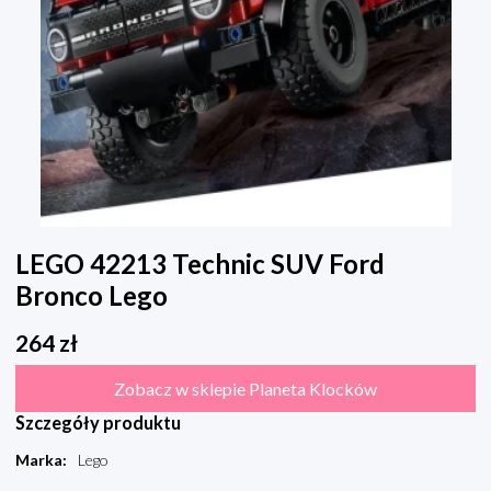
LEGO 42213 Technic SUV Ford
Bronco Lego
264
zł
Zobacz w sklepie Planeta Klocków
Szczegóły produktu
Marka
:
Lego