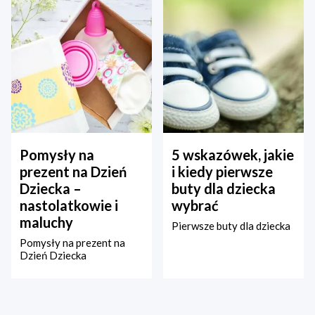
Pomysły na
5 wskazówek, jakie
prezent na Dzień
i kiedy pierwsze
Dziecka –
buty dla dziecka
nastolatkowie i
wybrać
maluchy
Pierwsze buty dla dziecka
Pomysły na prezent na
Dzień Dziecka