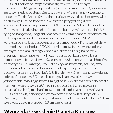
LEGO Builder dzieci mogą cieszyć się łatwym i intuicyjnym
budowaniem. Mogą w niej przybliżać i obracać model w 3D, zapisywać
zestawy i śledzić postępy. Zestaw zawiera 943 elementy.• Zestaw z
modelem Forda Bronco® — zainspiruj dziewczynki i chłopców w wieku
od dziewięciu lat do tworzenia własnych przygód dzięki temu
zestawowi konstrukcyjnemu LEGO® Technic SUV Ford Bronco®•
Zestaw konstrukcyjny pełen funkcji — zbuduj zawieszenie, silnik V6,
tylną oś napędową i bagażnik dachowy z dwoma trapami terenowymi•
Koło zapasowe do kierowania samochodem — kieruj SUV-em,
korzystając z koła zapasowego z tyłu samochodu• Kultowe detale —
ten model samochodu LEGO® ma niesamowity czerwony kolor z
czarnymi detalami, dlatego wspaniale prezentuje się na półce w
przerwie między zabawami• Prezent dla dzieci, które uwielbiają
samochody — ten zestaw to świetny pomysł na prezent dla chłopców i
dziewczynek lub każdego, kto lubi odkrywać nowemiejsca i pojazdy
terenowe• Pomoc w budowaniu — odkryj intuicyjne instrukcje
budowania dzięki aplikacji LEGO® Builder, w której można powiększać
i obracać modele w 3D, śledzić postępy i zapisywać zestawy,
jednocześnie rozwijając nowe umiejętności• Wpro wadzenie do świata
inżynierii — zestawy LEGO Technic składają się z realistycznie
poruszających się mechanizmów, które dla młodych budowniczych
LEGO stanowią przystępne wprowadzenie do świata inżynierii•
Wymiary — 943-elementowy zestaw z modelem samochodu ma 13 cm
wysokości, 28 cm długości i 13 cm szerokości
Wyprzedaże w sklepie Planeta Klocków