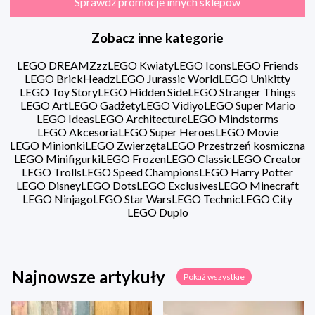
Sprawdź promocje innych sklepów
Zobacz inne kategorie
LEGO DREAMZzz
LEGO Kwiaty
LEGO Icons
LEGO Friends
LEGO BrickHeadz
LEGO Jurassic World
LEGO Unikitty
LEGO Toy Story
LEGO Hidden Side
LEGO Stranger Things
LEGO Art
LEGO Gadżety
LEGO Vidiyo
LEGO Super Mario
LEGO Ideas
LEGO Architecture
LEGO Mindstorms
LEGO Akcesoria
LEGO Super Heroes
LEGO Movie
LEGO Minionki
LEGO Zwierzęta
LEGO Przestrzeń kosmiczna
LEGO Minifigurki
LEGO Frozen
LEGO Classic
LEGO Creator
LEGO Trolls
LEGO Speed Champions
LEGO Harry Potter
LEGO Disney
LEGO Dots
LEGO Exclusives
LEGO Minecraft
LEGO Ninjago
LEGO Star Wars
LEGO Technic
LEGO City
LEGO Duplo
Najnowsze artykuły
Pokaż wszystkie