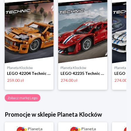
Planeta Klocków
Planeta Klocków
Planeta K
LEGO 42204 Technic Fast and Furious Toyota Supra MK4 Lego
LEGO 42235 Technic Samochód Ferrari 488 Pista Lego
259.00 zł
274.00 zł
274.00 z
Zobacz markę Lego
Promocje w sklepie Planeta Klocków