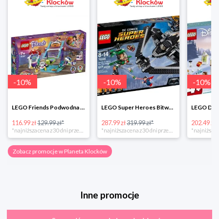
-
10
%
-
10
%
-
10
%
LEGO Friends Podwodna Frajda w super cenie
LEGO Super Heroes Bitwa powietrzna w super cenie
116.99 zł
129.99 zł*
287.99 zł
319.99 zł*
202.49 zł
*najniższa cena z 30 dni przed obniżką
*najniższa cena z 30 dni przed obniżką
Zobacz promocje w Planeta Klocków
Inne promocje