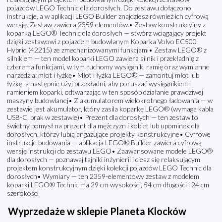
pojazdów LEGO Technic dla dorosłych. Do zestawu dołączono
instrukcje, a w aplikacji LEGO Builder znajdziesz również ich cyfrową
wersję. Zestaw zawiera 2359 elementów.• Zestaw konstrukcyjny z
koparką LEGO® Technic dla dorosłych — stwórz wciągający projekt
dzięki zestawowi z pojazdem budowlanym Koparka Volvo EC500
Hybrid (42215) ze zmechanizowanymi funkcjami• Zestaw LEGO® z
silnikiem — ten model koparki LEGO zawiera silnik i przekładnię z
czterema funkcjami, w tym ruchomy wysięgnik, ramię oraz wymienne
narzędzia: młot i łyżkę• Młot i łyżka LEGO® — zamontuj młot lub
łyżkę, a następnie użyj przekładni, aby poruszać wysięgnikiem i
ramieniem koparki, odtwarzając w ten sposób działanie prawdziwej
maszyny budowlanej• Z akumulatorem wielokrotnego ładowania — w
zestawie jest akumulator, który zasila koparkę LEGO® (wymaga kabla
USB-C, brak w zestawie)• Prezent dla dorosłych — ten zestaw to
świetny pomysł na prezent dla mężczyzn i kobiet lub upominek dla
dorosłych, którzy lubią angażujące projekty konstrukcyjne• Cyfrowe
instrukcje budowania — aplikacja LEGO® Builder zawiera cyfrową
wersję instrukcji do zestawu LEGO• Zaawansowane modele LEGO®
dla dorosłych — poznawaj tajniki inżynierii i ciesz się relaksującym
projektem konstrukcyjnym dzięki kolekcji pojazdów LEGO Technic dla
dorosłych• Wymiary — ten 2359-elementowy zestaw z modelem
koparki LEGO® Technic ma 29 cm wysokości, 54 cm długości i 24 cm
szerokości
Wyprzedaże w sklepie Planeta Klocków