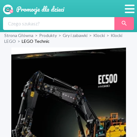
Promocje
Strona Główna
>
Produkty
>
Gry i zabawki
>
Klocki
>
Klocki
Produkty
LEGO
>
LEGO Technic
Sklepy
Blog
Wyprawka