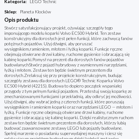
Kategoria
:
LEGO Technic
Sklep
:
Planeta Klocków
Opis produktu
Stwórz satysfakcjonujący projekt, ożywiając szczegóły tego
imponującego modelu koparki Volvo EC500 Hybrid. Ten zestaw
konstrukcyjny dla dorosłych jest pełen funkcji, które zachwycą fanów
potężnych pojazdów. Użyj dźwigni, aby poruszać
wysięgnikiem,ramieniem, młotem i łyżką koparki. Funkcje ręczne
obejmują otwierane drzwi kabiny, ruchome gąsienice i obracającą się
kabinę koparki.Pomysł na prezent dla dorosłych fanów pojazdów
budowlanychStwórz pojazd hybrydowy z wymiennymi narzędziami,
łyżką i młotem. Zestaw ten będzie świetnym prezentem dla
dorosłych.Zrelaksuj się przy projekcie konstrukcyjnym, budując
szczegóły zestawu dla dorosłych LEGO® Technic Koparka Volvo
EC500 Hybrid (42215). Budowa to dopiero początek wspaniałej
przygody z tym pełnym funkcji pojazdem. Przetestuj swoją koparkę ze
zmechanizowanymi funkcjami i przekładnią, aby odkryć jej możliwości.
Użyj dźwigni, aby wybrać jedną z czterech funkcji, które poruszają
wysięgnikiem i ramieniem koparki oraz narzędziami LEGO — młotem i
łyżką. Funkcje ręczne obejmują otwierane drzwi kabiny, ruchome
gąsienice i obracającą się kabinę koparki. Dzięki realistycznym ruchom
zestaw ten będzie świetnym prezentem dla dorosłych, którzy lubią
budować zaawansowane zestawy LEGO lub pojazdy budowlane.
Spełnij marzenie o posiadaniu superwydajnej maszyny i ciesz się
relaksującym projektem budowlanym dzięki kolekcji zestawów