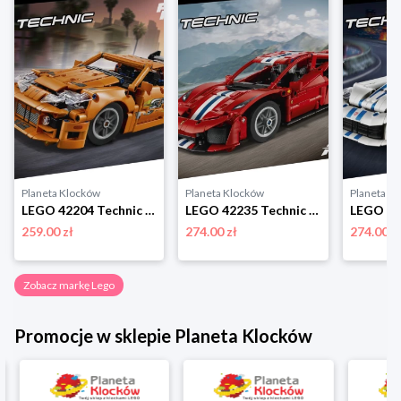
Planeta Klocków
Planeta Klocków
Planeta K
LEGO 42204 Technic Fast and Furious Toyota Supra MK4 Lego
LEGO 42235 Technic Samochód Ferrari 488 Pista Lego
259.00 zł
274.00 zł
274.00 z
Zobacz markę Lego
Promocje w sklepie Planeta Klocków