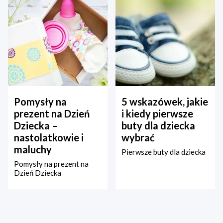
Pomysły na
5 wskazówek, jakie
prezent na Dzień
i kiedy pierwsze
Dziecka –
buty dla dziecka
nastolatkowie i
wybrać
maluchy
Pierwsze buty dla dziecka
Pomysły na prezent na
Dzień Dziecka