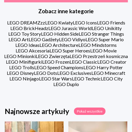
Zobacz inne kategorie
LEGO DREAMZzz
LEGO Kwiaty
LEGO Icons
LEGO Friends
LEGO BrickHeadz
LEGO Jurassic World
LEGO Unikitty
LEGO Toy Story
LEGO Hidden Side
LEGO Stranger Things
LEGO Art
LEGO Gadżety
LEGO Vidiyo
LEGO Super Mario
LEGO Ideas
LEGO Architecture
LEGO Mindstorms
LEGO Akcesoria
LEGO Super Heroes
LEGO Movie
LEGO Minionki
LEGO Zwierzęta
LEGO Przestrzeń kosmiczna
LEGO Minifigurki
LEGO Frozen
LEGO Classic
LEGO Creator
LEGO Trolls
LEGO Speed Champions
LEGO Harry Potter
LEGO Disney
LEGO Dots
LEGO Exclusives
LEGO Minecraft
LEGO Ninjago
LEGO Star Wars
LEGO Technic
LEGO City
LEGO Duplo
Najnowsze artykuły
Pokaż wszystkie