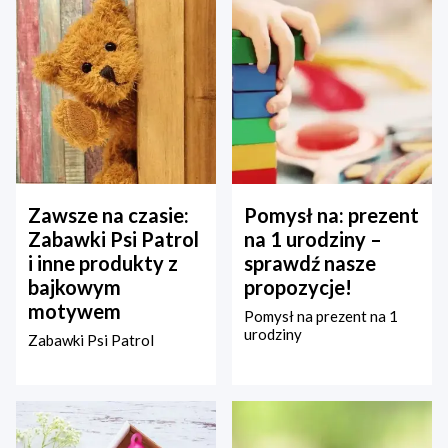
Zawsze na czasie:
Pomysł na: prezent
Zabawki Psi Patrol
na 1 urodziny –
i inne produkty z
sprawdź nasze
bajkowym
propozycje!
motywem
Pomysł na prezent na 1
urodziny
Zabawki Psi Patrol