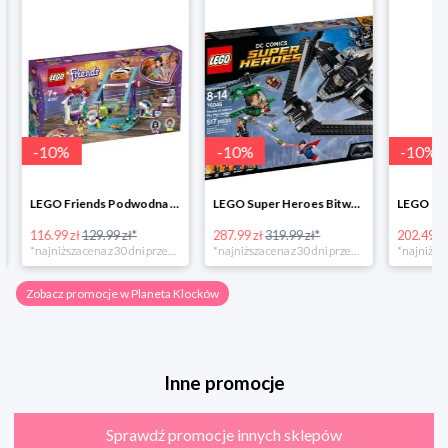
-
10
%
-
10
%
-
10
%
LEGO Friends Podwodna Frajda w super cenie
LEGO Super Heroes Bitwa powietrzna w super cenie
116.99 zł
129.99 zł*
287.99 zł
319.99 zł*
202.49 zł
*najniższa cena z 30 dni przed obniżką
*najniższa cena z 30 dni przed obniżką
Zobacz promocje w Planeta Klocków
Inne promocje
Sprawdź promocje innych sklepów