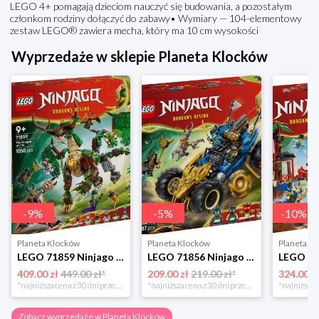
LEGO 4+ pomagają dzieciom nauczyć się budowania, a pozostałym
członkom rodziny dołączyć do zabawy• Wymiary — 104-elementowy
zestaw LEGO® zawiera mecha, który ma 10 cm wysokości
Wyprzedaże w sklepie Planeta Klocków
-
9
%
-
5
%
-
10
%
Planeta Klocków
Planeta Klocków
Planeta K
LEGO 71859 Ninjago Smok życia Lego
LEGO 71856 Ninjago Wielofunkcyjny samochód Jaya Lego
409.00 zł
449.00 zł*
209.00 zł
219.00 zł*
324.00 z
*najniższa cena z 30 dni przed obniżką
*najniższa cena z 30 dni przed obniżką
Zobacz wyprzedaże w Planeta Klocków