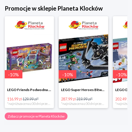
Promocje w sklepie Planeta Klocków
-
10
%
-
10
%
-
10
%
LEGO Friends Podwodna Frajda w super cenie
LEGO Super Heroes Bitwa powietrzna w super cenie
116.99 zł
129.99 zł*
287.99 zł
319.99 zł*
202.49 zł
*najniższa cena z 30 dni przed obniżką
*najniższa cena z 30 dni przed obniżką
Zobacz promocje w Planeta Klocków