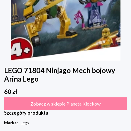
LEGO 71804 Ninjago Mech bojowy
Arina Lego
60
zł
Zobacz w sklepie Planeta Klocków
Szczegóły produktu
Marka
:
Lego