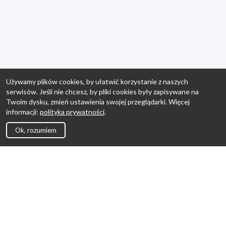
Używamy plików cookies, by ułatwić korzystanie z naszych
serwisów. Jeśli nie chcesz, by pliki cookies były zapisywane na
Twoim dysku, zmień ustawienia swojej przeglądarki. Więcej
informacji:
polityka prywatności
.
Ok, rozumiem