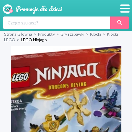
Promocje
Strona Główna
>
Produkty
>
Gry i zabawki
>
Klocki
>
Klocki
Produkty
LEGO
>
LEGO Ninjago
Sklepy
Blog
Wyprawka