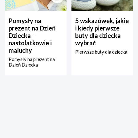
Pomysły na
5 wskazówek, jakie
prezent na Dzień
i kiedy pierwsze
Dziecka –
buty dla dziecka
nastolatkowie i
wybrać
maluchy
Pierwsze buty dla dziecka
Pomysły na prezent na
Dzień Dziecka