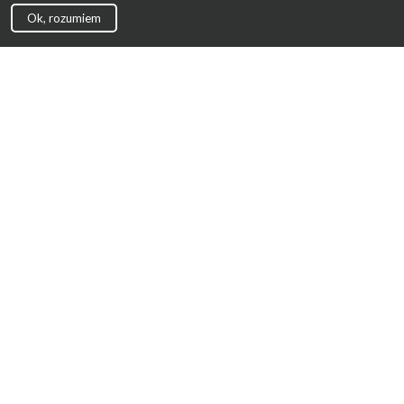
Ok, rozumiem
Strona Główna
Promocje
Sklepy
Wyprawka