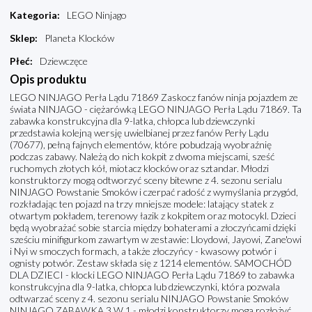
Kategoria
:
LEGO Ninjago
Sklep
:
Planeta Klocków
Płeć
:
Dziewczęce
Opis produktu
LEGO NINJAGO Perła Lądu 71869 Zaskocz fanów ninja pojazdem ze
świata NINJAGO - ciężarówką LEGO NINJAGO Perła Lądu 71869. Ta
zabawka konstrukcyjna dla 9-latka, chłopca lub dziewczynki
przedstawia kolejną wersję uwielbianej przez fanów Perły Lądu
(70677), pełną fajnych elementów, które pobudzają wyobraźnię
podczas zabawy. Należą do nich kokpit z dwoma miejscami, sześć
ruchomych złotych kół, miotacz klocków oraz sztandar. Młodzi
konstruktorzy mogą odtworzyć sceny bitewne z 4. sezonu serialu
NINJAGO Powstanie Smoków i czerpać radość z wymyślania przygód,
rozkładając ten pojazd na trzy mniejsze modele: latający statek z
otwartym pokładem, terenowy łazik z kokpitem oraz motocykl. Dzieci
będą wyobrażać sobie starcia między bohaterami a złoczyńcami dzięki
sześciu minifigurkom zawartym w zestawie: Lloydowi, Jayowi, Zane'owi
i Nyi w smoczych formach, a także złoczyńcy - kwasowy potwór i
ognisty potwór. Zestaw składa się z 1214 elementów. SAMOCHÓD
DLA DZIECI - klocki LEGO NINJAGO Perła Lądu 71869 to zabawka
konstrukcyjna dla 9-latka, chłopca lub dziewczynki, która pozwala
odtwarzać sceny z 4. sezonu serialu NINJAGO Powstanie Smoków
NINJAGO ZABAWKA 3 W 1 - młodzi konstruktorzy mogą rozłożyć