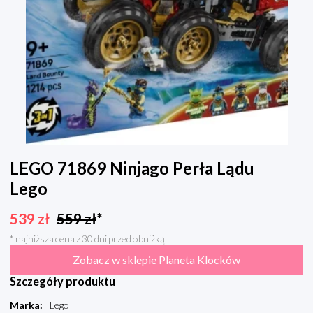
LEGO 71869 Ninjago Perła Lądu
Lego
539
zł
559
zł
*
* najniższa cena z 30 dni przed obniżką
Zobacz w sklepie Planeta Klocków
Szczegóły produktu
Marka
:
Lego