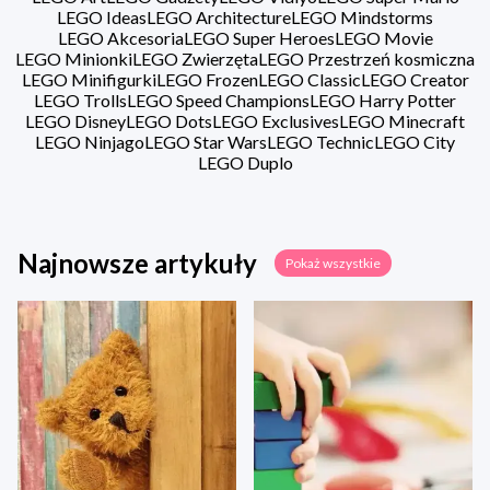
LEGO Ideas
LEGO Architecture
LEGO Mindstorms
LEGO Akcesoria
LEGO Super Heroes
LEGO Movie
LEGO Minionki
LEGO Zwierzęta
LEGO Przestrzeń kosmiczna
LEGO Minifigurki
LEGO Frozen
LEGO Classic
LEGO Creator
LEGO Trolls
LEGO Speed Champions
LEGO Harry Potter
LEGO Disney
LEGO Dots
LEGO Exclusives
LEGO Minecraft
LEGO Ninjago
LEGO Star Wars
LEGO Technic
LEGO City
LEGO Duplo
Najnowsze artykuły
Pokaż wszystkie