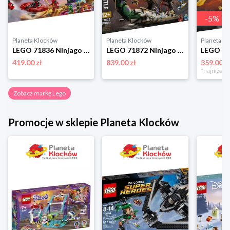
-
5
%
Planeta Klocków
Planeta Klocków
Planeta K
LEGO 71836 Ninjago Arcysmok skupienia Lego
LEGO 71872 Ninjago Bitwa z Ultrasmokiem Lego
419.00 zł
839.00 zł
359.00 z
Zobacz markę Lego
Promocje w sklepie Planeta Klocków