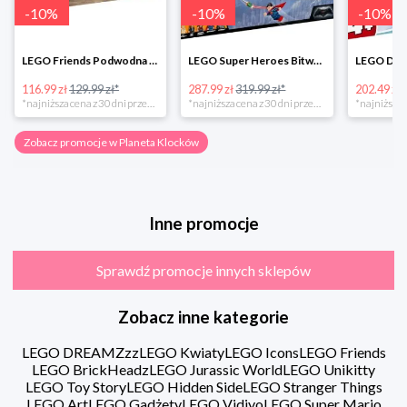
-
10
%
-
10
%
-
10
%
LEGO Friends Podwodna Frajda w super cenie
LEGO Super Heroes Bitwa powietrzna w super cenie
116.99 zł
129.99 zł*
287.99 zł
319.99 zł*
202.49 zł
*najniższa cena z 30 dni przed obniżką
*najniższa cena z 30 dni przed obniżką
Zobacz promocje w Planeta Klocków
Inne promocje
Sprawdź promocje innych sklepów
Zobacz inne kategorie
LEGO DREAMZzz
LEGO Kwiaty
LEGO Icons
LEGO Friends
LEGO BrickHeadz
LEGO Jurassic World
LEGO Unikitty
LEGO Toy Story
LEGO Hidden Side
LEGO Stranger Things
LEGO Art
LEGO Gadżety
LEGO Vidiyo
LEGO Super Mario