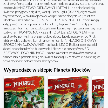
zestaw z Perłą Lądu na trzy mniejsze modele: latający statek, łazik oraz
motocykl MNÓSTWO CIEKAWYCH DETALI - na dzieci czekają
świetne przygody dzięki tej wersji Perły Lądu (70677), ciężarówki
wyposażonej w dwumiejscowy kokpit, sześć złotych kół, miotacz
klocków i sztandar SZEŚĆ MINIFIGUREK NINJAGO - dzieci mogą
odgrywać epickie opowieści z Lloydem, Jayem, Zane’em i Nyą w
smoczych formach oraz złoczyńcami: kwasowym potworem i ognistym
potworem POMYSŁ NA PREZENT DLA DZIECI OD 9 LAT - ten
zestaw to pomysł na prezent dla chłopca lub dziewczynki od 9 lat,
którzy lubią zabawki konstrukcyjne i serial NINJAGO CIEKAWY
SPOSÓB NA BUDOWANIE - aplikacja LEGO Builder poprowadzi
dzieci przez intuicyjne budowanie i śledzenie postępów w 3D
ZESTAWY LEGO NINJAGO - szeroka oferta zestawów pozwala
fanom ninja przenieść się do świata fantazji i kreatywnie bawić się w
towarzystwie bohaterów i złoczyńców
Wyprzedaże w sklepie Planeta Klocków