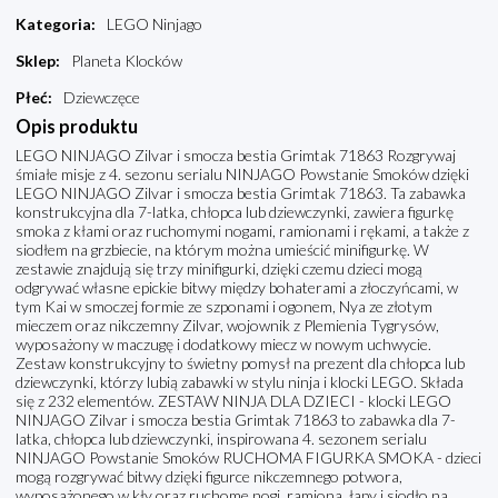
Kategoria
:
LEGO Ninjago
Sklep
:
Planeta Klocków
Płeć
:
Dziewczęce
Opis produktu
LEGO NINJAGO Zilvar i smocza bestia Grimtak 71863 Rozgrywaj
śmiałe misje z 4. sezonu serialu NINJAGO Powstanie Smoków dzięki
LEGO NINJAGO Zilvar i smocza bestia Grimtak 71863. Ta zabawka
konstrukcyjna dla 7-latka, chłopca lub dziewczynki, zawiera figurkę
smoka z kłami oraz ruchomymi nogami, ramionami i rękami, a także z
siodłem na grzbiecie, na którym można umieścić minifigurkę. W
zestawie znajdują się trzy minifigurki, dzięki czemu dzieci mogą
odgrywać własne epickie bitwy między bohaterami a złoczyńcami, w
tym Kai w smoczej formie ze szponami i ogonem, Nya ze złotym
mieczem oraz nikczemny Zilvar, wojownik z Plemienia Tygrysów,
wyposażony w maczugę i dodatkowy miecz w nowym uchwycie.
Zestaw konstrukcyjny to świetny pomysł na prezent dla chłopca lub
dziewczynki, którzy lubią zabawki w stylu ninja i klocki LEGO. Składa
się z 232 elementów. ZESTAW NINJA DLA DZIECI - klocki LEGO
NINJAGO Zilvar i smocza bestia Grimtak 71863 to zabawka dla 7-
latka, chłopca lub dziewczynki, inspirowana 4. sezonem serialu
NINJAGO Powstanie Smoków RUCHOMA FIGURKA SMOKA - dzieci
mogą rozgrywać bitwy dzięki figurce nikczemnego potwora,
wyposażonego w kły oraz ruchome nogi, ramiona, łapy i siodło na