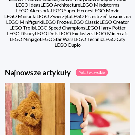
LEGO Ideas
LEGO Architecture
LEGO Mindstorms
LEGO Akcesoria
LEGO Super Heroes
LEGO Movie
LEGO Minionki
LEGO Zwierzęta
LEGO Przestrzeń kosmiczna
LEGO Minifigurki
LEGO Frozen
LEGO Classic
LEGO Creator
LEGO Trolls
LEGO Speed Champions
LEGO Harry Potter
LEGO Disney
LEGO Dots
LEGO Exclusives
LEGO Minecraft
LEGO Ninjago
LEGO Star Wars
LEGO Technic
LEGO City
LEGO Duplo
Najnowsze artykuły
Pokaż wszystkie