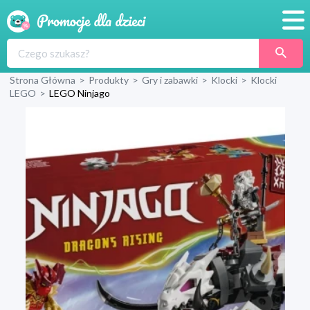
Promocje
Strona Główna
>
Produkty
>
Gry i zabawki
>
Klocki
>
Klocki
Produkty
LEGO
>
LEGO Ninjago
Sklepy
Blog
Wyprawka