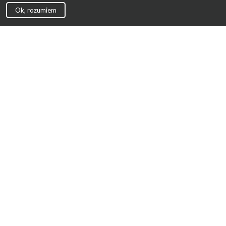
Ok, rozumiem
Strona Główna
Promocje
Sklepy
Wyprawka