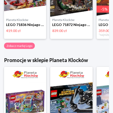
-
5
%
Planeta Klocków
Planeta Klocków
Planeta K
LEGO 71836 Ninjago Arcysmok skupienia Lego
LEGO 71872 Ninjago Bitwa z Ultrasmokiem Lego
419.00 zł
839.00 zł
359.00 z
Zobacz markę Lego
Promocje w sklepie Planeta Klocków