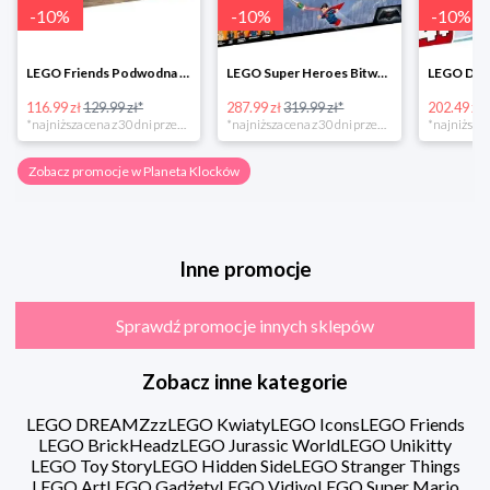
-
10
%
-
10
%
-
10
%
LEGO Friends Podwodna Frajda w super cenie
LEGO Super Heroes Bitwa powietrzna w super cenie
116.99 zł
129.99 zł*
287.99 zł
319.99 zł*
202.49 zł
*najniższa cena z 30 dni przed obniżką
*najniższa cena z 30 dni przed obniżką
Zobacz promocje w Planeta Klocków
Inne promocje
Sprawdź promocje innych sklepów
Zobacz inne kategorie
LEGO DREAMZzz
LEGO Kwiaty
LEGO Icons
LEGO Friends
LEGO BrickHeadz
LEGO Jurassic World
LEGO Unikitty
LEGO Toy Story
LEGO Hidden Side
LEGO Stranger Things
LEGO Art
LEGO Gadżety
LEGO Vidiyo
LEGO Super Mario