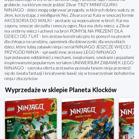
grzbiecie, na którym może jeździć Zilvar TRZY MINIFIGURKI
NINJAGO - dzieci mogą odgrywać przygody, w których dobro walczy ze
złem, korzystając z minifigurek Nyi, Zilvara oraz Kaia w smoczej formie
AKCESORIA DO WALKI - postacie są wyposażone w broń: Kai ma
szpony, smocze skrzydła i smoczy ogon, Nya ma złoty miecz, a Zilvar
ma srebrny miecz i uchwyt na broń POMYSŁ NA PREZENT DLA
DZIECI OD 7 LAT - ten zestaw konstrukcyjny to pomysł na prezent
dla chłopca na urodziny, upominek dla dziewczynki, dla wszystkich
dzieci, które lubią zabawki ninja i serial NINJAGO JESZCZE WIĘCEJ
PRZYGÓD NINJA - sprawdź inne zestawy LEGO NINJAGO
(sprzedawane oddzielnie) z mechami, świątyniami, smokami i pojazdami
inspirowanymi popularnym serialem UNIWERSUM ZABAWEK LEGO
NINJAGO - szeroka oferta zestawów pozwala fanom ninja przenieść
się do świata fantazji i kreatywnie bawić się w towarzystwie bohaterów
ninja i złoczyńców
Wyprzedaże w sklepie Planeta Klocków