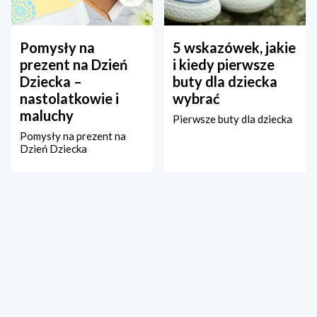
Pomysły na
5 wskazówek, jakie
prezent na Dzień
i kiedy pierwsze
Dziecka –
buty dla dziecka
nastolatkowie i
wybrać
maluchy
Pierwsze buty dla dziecka
Pomysły na prezent na
Dzień Dziecka