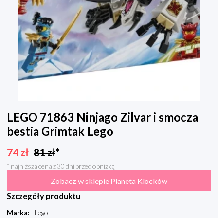
LEGO 71863 Ninjago Zilvar i smocza
bestia Grimtak Lego
74
zł
81
zł
*
* najniższa cena z 30 dni przed obniżką
Zobacz w sklepie Planeta Klocków
Szczegóły produktu
Marka
:
Lego