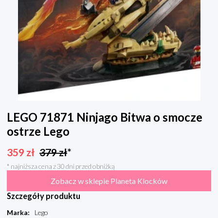
LEGO 71871 Ninjago Bitwa o smocze
ostrze Lego
359
zł
379
zł
*
* najniższa cena z 30 dni przed obniżką
Zobacz w sklepie Planeta Klocków
Szczegóły produktu
Marka
:
Lego