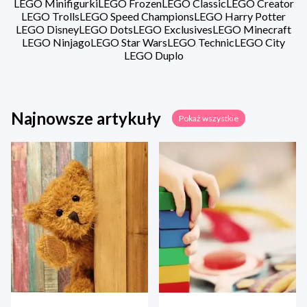
LEGO Minifigurki
LEGO Frozen
LEGO Classic
LEGO Creator
LEGO Trolls
LEGO Speed Champions
LEGO Harry Potter
LEGO Disney
LEGO Dots
LEGO Exclusives
LEGO Minecraft
LEGO Ninjago
LEGO Star Wars
LEGO Technic
LEGO City
LEGO Duplo
Najnowsze artykuły
Pokaż wszystkie