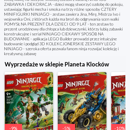
ZABAWKA I DEKORACJA - dzieci mogą stworzyć ozdobę do pokoju,
ustawiając figurki mecha i smoka na trzy różne sposoby CZTERY
MINIFIGURKI NINJAGO - zestaw zawiera Jina, Mirę, Mistrza Ivo i
wojownika Oni, z których każda ma broń do odgrywania scen walki
POMYSŁ NA PREZENT DLA DZIECI OD 9 LAT - ten zestaw to
prezent urodzinowy dla chłopca lub dziewczynki, którzy lubią zabawki
konstrukcyjne i serial NINJAGO CIEKAWY SPOSÓB NA
BUDOWANIE - aplikacja LEGO Builder prowadzi przez intuicyjne
budowanie i podgląd 3D KOLEKCJONERSKIE ZESTAWY LEGO
NINJAGO - szeroka oferta pozwala fanom ninja rozwijać kolekcję i
kreatywną zabawę
Wyprzedaże w sklepie Planeta Klocków
-
9
%
-
5
%
-
10
%