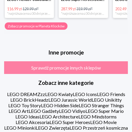
116.99 zł
129.99 zł*
287.99 zł
319.99 zł*
202.49 zł
*najniższa cena z 30 dni przed obniżką
*najniższa cena z 30 dni przed obniżką
Zobacz promocje w Planeta Klocków
Inne promocje
Sprawdź promocje innych sklepów
Zobacz inne kategorie
LEGO DREAMZzz
LEGO Kwiaty
LEGO Icons
LEGO Friends
LEGO BrickHeadz
LEGO Jurassic World
LEGO Unikitty
LEGO Toy Story
LEGO Hidden Side
LEGO Stranger Things
LEGO Art
LEGO Gadżety
LEGO Vidiyo
LEGO Super Mario
LEGO Ideas
LEGO Architecture
LEGO Mindstorms
LEGO Akcesoria
LEGO Super Heroes
LEGO Movie
LEGO Minionki
LEGO Zwierzęta
LEGO Przestrzeń kosmiczna