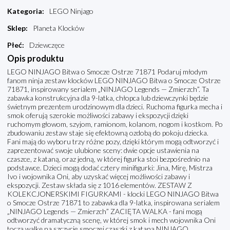
Kategoria
:
LEGO Ninjago
Sklep
:
Planeta Klocków
Płeć
:
Dziewczęce
Opis produktu
LEGO NINJAGO Bitwa o Smocze Ostrze 71871 Podaruj młodym
fanom ninja zestaw klocków LEGO NINJAGO Bitwa o Smocze Ostrze
71871, inspirowany serialem „NINJAGO Legends — Zmierzch”. Ta
zabawka konstrukcyjna dla 9-latka, chłopca lub dziewczynki będzie
świetnym prezentem urodzinowym dla dzieci. Ruchoma figurka mecha i
smok oferują szerokie możliwości zabawy i ekspozycji dzięki
ruchomym głowom, szyjom, ramionom, kolanom, nogom i kostkom. Po
zbudowaniu zestaw staje się efektowną ozdobą do pokoju dziecka.
Fani mają do wyboru trzy różne pozy, dzięki którym mogą odtworzyć i
zaprezentować swoje ulubione sceny: dwie opcje ustawienia na
czaszce, z kataną, oraz jedną, w której figurka stoi bezpośrednio na
podstawce. Dzieci mogą dodać cztery minifigurki: Jina, Mirę, Mistrza
Ivo i wojownika Oni, aby uzyskać więcej możliwości zabawy i
ekspozycji. Zestaw składa się z 1016 elementów. ZESTAW Z
KOLEKCJONERSKIMI FIGURKAMI - klocki LEGO NINJAGO Bitwa
o Smocze Ostrze 71871 to zabawka dla 9-latka, inspirowana serialem
„NINJAGO Legends — Zmierzch” ZACIĘTA WALKA - fani mogą
odtworzyć dramatyczną scenę, w której smok i mech wojownika Oni
toczą walkę na szczycie smoczej czaszki z kataną NINJAGO