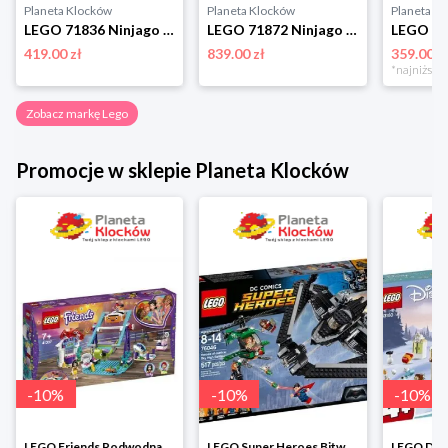
Planeta Klocków
Planeta Klocków
Planeta K
LEGO 71836 Ninjago Arcysmok skupienia Lego
LEGO 71872 Ninjago Bitwa z Ultrasmokiem Lego
419.00 zł
839.00 zł
359.00 z
Zobacz markę Lego
Promocje w sklepie Planeta Klocków
-
10
%
-
10
%
-
10
%
LEGO Friends Podwodna Frajda w super cenie
LEGO Super Heroes Bitwa powietrzna w super cenie