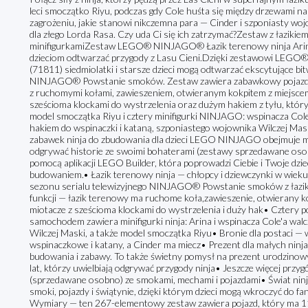
leci smoczątko Riyu, podczas gdy Cole huśta się między drzewami n
zagrożeniu, jakie stanowi nikczemna para — Cinder i szponiasty woj
dla złego Lorda Rasa. Czy uda Ci się ich zatrzymać?Zestaw z łazikie
minifigurkamiZestaw LEGO® NINJAGO® Łazik terenowy ninja Arina o
dzieciom odtwarzać przygody z Lasu Cieni.Dzięki zestawowi LEGO
(71811) siedmiolatki i starsze dzieci mogą odtwarzać ekscytujące bi
NINJAGO® Powstanie smoków. Zestaw zawiera zabawkowy pojazd w
z ruchomymi kołami, zawieszeniem, otwieranym kokpitem z miejscem
sześcioma klockami do wystrzelenia oraz dużym hakiem z tyłu, któ
model smoczątka Riyu i cztery minifigurki NINJAGO: wspinacza Cole’
hakiem do wspinaczki i kataną, szponiastego wojownika Wilczej Mas
zabawek ninja do zbudowania dla dzieci LEGO NINJAGO obejmuje mec
odgrywać historie ze swoimi bohaterami (zestawy sprzedawane oso
pomocą aplikacji LEGO Builder, która poprowadzi Ciebie i Twoje dzie
budowaniem.• Łazik terenowy ninja — chłopcy i dziewczynki w wieku
sezonu serialu telewizyjnego NINJAGO® Powstanie smoków z łazik
funkcji — łazik terenowy ma ruchome koła,zawieszenie, otwierany ko
miotacze z sześcioma klockami do wystrzelenia i duży hak• Cztery
samochodem zawiera minifigurki ninja: Arina i wspinacza Cole'a wa
Wilczej Maski, a także model smoczątka Riyu• Bronie dla postaci — w
wspinaczkowe i katany, a Cinder ma miecz• Prezent dla małych nin
budowania i zabawy. To także świetny pomysł na prezent urodzinowy
lat, którzy uwielbiają odgrywać przygody ninja• Jeszcze więcej pr
(sprzedawane osobno) ze smokami, mechami i pojazdami• Świat 
smoki, pojazdy i świątynie, dzięki którym dzieci mogą wkroczyć do f
Wymiary — ten 267-elementowy zestaw zawiera pojazd, który ma 11