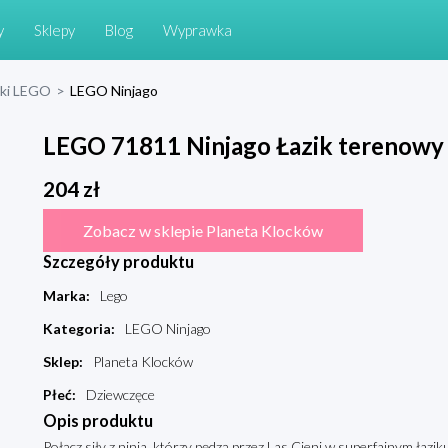
y
Sklepy
Blog
Wyprawka
cki LEGO
>
LEGO Ninjago
LEGO 71811 Ninjago Łazik terenowy 
204
zł
Zobacz w sklepie Planeta Klocków
Szczegóły produktu
Marka
:
Lego
Kategoria
:
LEGO Ninjago
Sklep
:
Planeta Klocków
Płeć
:
Dziewczęce
Opis produktu
Połącz siły z ninja, którzy pędzą przez Las Cieni w superfajnym łazi