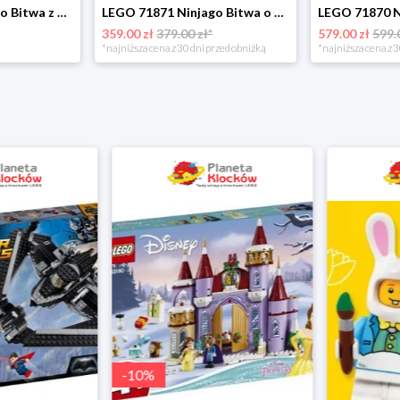
LEGO 71872 Ninjago Bitwa z Ultrasmokiem Lego
LEGO 71871 Ninjago Bitwa o smocze ostrze Lego
359.00 zł
379.00 zł*
579.00 zł
599.
*najniższa cena z 30 dni przed obniżką
*najniższa cena z 3
-
10
%