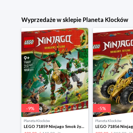
Wyprzedaże w sklepie Planeta Klocków
-
9
%
-
5
%
Planeta Klocków
Planeta Klocków
LEGO 71871 Ninjago Bitwa o smocze ostrze Lego
LEGO 71859 Ninjago Smok życia Lego