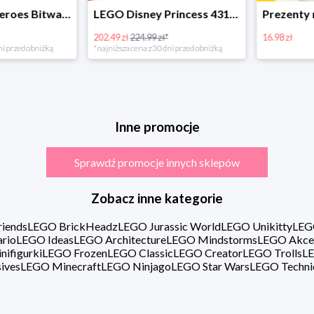
LEGO Super Heroes Bitwa powietrzna w super cenie
LEGO Disney Princess 43180 Zimowe święto w zamku Belli
202.49 zł
224.99 zł*
16.98 zł
rzed obniżką
*najniższa cena z 30 dni przed obniżką
Inne promocje
Sprawdź promocje innych sklepów
Zobacz inne kategorie
iends
LEGO BrickHeadz
LEGO Jurassic World
LEGO Unikitty
LEG
rio
LEGO Ideas
LEGO Architecture
LEGO Mindstorms
LEGO Akce
ifigurki
LEGO Frozen
LEGO Classic
LEGO Creator
LEGO Trolls
LE
ives
LEGO Minecraft
LEGO Ninjago
LEGO Star Wars
LEGO Techni