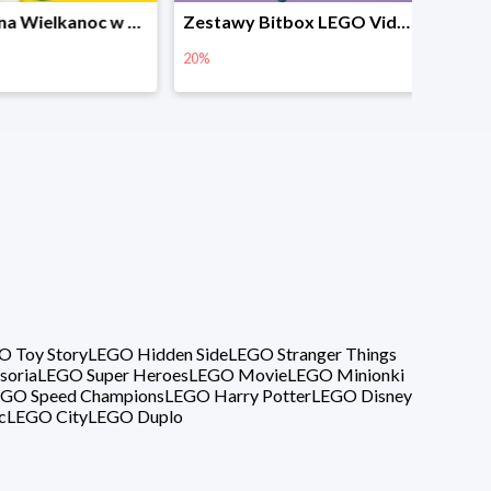
Prezenty na Wielkanoc w Planecie Klocków od 16,99 zł
Zestawy Bitbox LEGO Vidiyo w Planecie Klocków -20%
20%
40%
O Toy Story
LEGO Hidden Side
LEGO Stranger Things
soria
LEGO Super Heroes
LEGO Movie
LEGO Minionki
GO Speed Champions
LEGO Harry Potter
LEGO Disney
c
LEGO City
LEGO Duplo