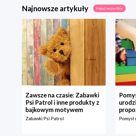
Najnowsze artykuły
Pokaż wszystkie
Zawsze na czasie: Zabawki
Pomys
Psi Patrol i inne produkty z
urodz
bajkowym motywem
propo
Zabawki Psi Patrol
Pomysł n