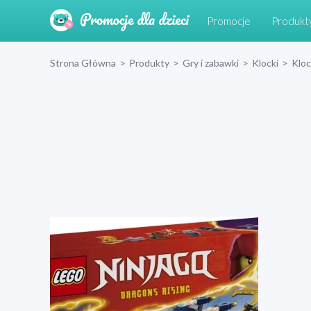
Promocje
Produkt
Strona Główna
>
Produkty
>
Gry i zabawki
>
Klocki
>
Klo