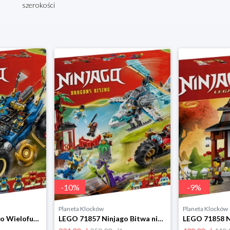
szerokości
-
10
%
-
9
%
Planeta Klocków
Planeta Klocków
LEGO 71856 Ninjago Wielofunkcyjny samochód Jaya Lego
LEGO 71857 Ninjago Bitwa ninja: domek na drzewie Lego