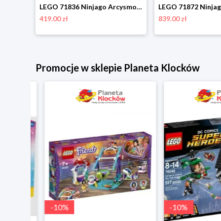
LEGO 71823 Ninjago Smoczy Spinner Spinjitzu Kaia Lego
LEGO 71836 Ninjago Arcysmok skupienia Lego
419.00 zł
839.00 zł
Promocje w sklepie Planeta Klocków
-
10
%
-
10
%