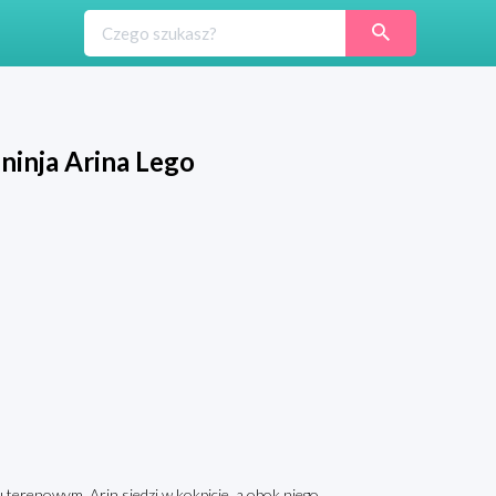
ninja Arina Lego
ku terenowym. Arin siedzi w kokpicie, a obok niego