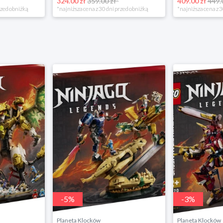
324.00 zł
359.00 zł*
409.00 zł
449.
rzed obniżką
*najniższa cena z 30 dni przed obniżką
*najniższa cena z 3
-
5
%
-
3
%
Planeta Klocków
Planeta Klocków