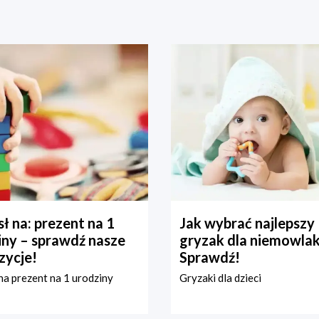
ł na: prezent na 1
Jak wybrać najlepszy
iny – sprawdź nasze
gryzak dla niemowla
zycje!
Sprawdź!
a prezent na 1 urodziny
Gryzaki dla dzieci