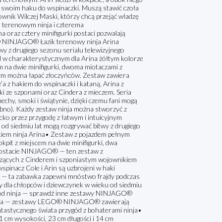
a swoim haku do wspinaczki. Muszą stawić czoła
ownik Wilczej Maski, którzy chcą przejąć władzę
m terenowym ninja i czterema
raz cztery minifigurki postaci pozwalają
® NINJAGO® Łazik terenowy ninja Arina
twy z drugiego sezonu serialu telewizyjnego
 charakterystycznym dla Arina żółtym kolorze
 na dwie minifigurki, dwoma miotaczami z
rym można łapać złoczyńców. Zestaw zawiera
a z hakiem do wspinaczki i kataną, Arina z
ki ze szponami oraz Cindera z mieczem. Seria
hy, smoki i świątynie, dzięki czemu fani mogą
bno). Każdy zestaw ninja można stworzyć z
cko przez przygodę z łatwym i intuicyjnym
 od siedmiu lat mogą rozgrywać bitwy z drugiego
iem ninja Arina• Zestaw z pojazdem pełnym
kpit z miejscem na dwie minifigurki, dwa
 postacie NINJAGO® — ten zestaw z
lczących z Cinderem i szponiastym wojownikiem
spinacz Cole i Arin są uzbrojeni w haki
ja — ta zabawka zapewni mnóstwo frajdy podczas
 dla chłopców i dziewczynek w wieku od siedmiu
zygód ninja — sprawdź inne zestawy NINJAGO®
ninja — zestawy LEGO® NINJAGO® zawierają
antastycznego świata przygód z bohaterami ninja•
 cm wysokości, 23 cm długości i 14 cm