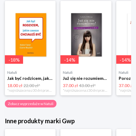
-
18
%
-
14
%
-
14
%
Natuli
Natuli
Natuli
Jak być rodzicem, jakim zawsze chciałeś być Media rodzina
Już się nie rozumiemy! Jak przeżyć czas trzaskających drzwi Esprit
18.00 zł
22.00 zł*
37.00 zł
43.00 zł*
37.00 zł
*najniższa cena z 30 dni przed obniżką
*najniższa cena z 30 dni przed obniżką
Zobacz wyprzedaże w Natuli
Inne produkty marki Gwp