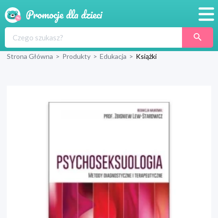
Promocje
Strona Główna
>
Produkty
>
Edukacja
>
Książki
Produkty
Sklepy
Blog
Wyprawka