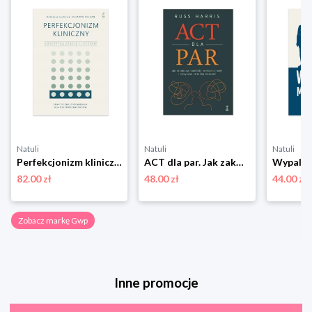
Natuli
Natuli
Natuli
Perfekcjonizm kliniczny. Konceptualizacja i leczenie Gwp
ACT dla par. Jak zakończyć konflikty, wzmocnić więź i odzyskać utraconą bliskość Gwp
82.00 zł
48.00 zł
44.00 zł
Zobacz markę Gwp
Inne promocje