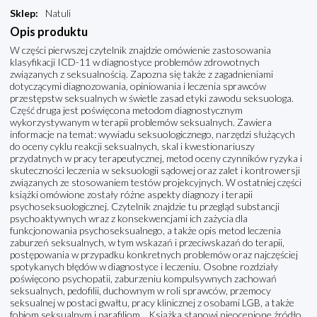
Sklep
:
Natuli
Opis produktu
W części pierwszej czytelnik znajdzie omówienie zastosowania
klasyfikacji ICD-11 w diagnostyce problemów zdrowotnych
związanych z seksualnością. Zapozna się także z zagadnieniami
dotyczącymi diagnozowania, opiniowania i leczenia sprawców
przestępstw seksualnych w świetle zasad etyki zawodu seksuologa.
Część druga jest poświęcona metodom diagnostycznym
wykorzystywanym w terapii problemów seksualnych. Zawiera
informacje na temat: wywiadu seksuologicznego, narzędzi służących
do oceny cyklu reakcji seksualnych, skal i kwestionariuszy
przydatnych w pracy terapeutycznej, metod oceny czynników ryzyka i
skuteczności leczenia w seksuologii sądowej oraz zalet i kontrowersji
związanych ze stosowaniem testów projekcyjnych. W ostatniej części
książki omówione zostały różne aspekty diagnozy i terapii
psychoseksuologicznej. Czytelnik znajdzie tu przegląd substancji
psychoaktywnych wraz z konsekwencjami ich zażycia dla
funkcjonowania psychoseksualnego, a także opis metod leczenia
zaburzeń seksualnych, w tym wskazań i przeciwskazań do terapii,
postępowania w przypadku konkretnych problemów oraz najczęściej
spotykanych błędów w diagnostyce i leczeniu. Osobne rozdziały
poświęcono psychopatii, zaburzeniu kompulsywnych zachowań
seksualnych, pedofilii, duchownym w roli sprawców, przemocy
seksualnej w postaci gwałtu, pracy klinicznej z osobami LGB, a także
fobiom seksualnym i parafiliom. Książka stanowi nieocenione źródło