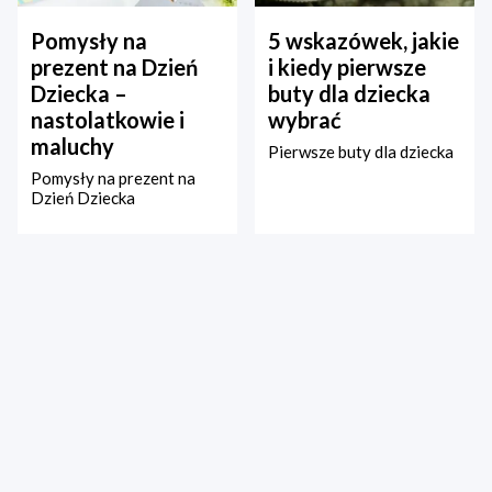
Pomysły na
5 wskazówek, jakie
prezent na Dzień
i kiedy pierwsze
Dziecka –
buty dla dziecka
nastolatkowie i
wybrać
maluchy
Pierwsze buty dla dziecka
Pomysły na prezent na
Dzień Dziecka