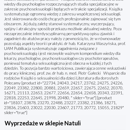
wiedzy dla psychologów rozpoczynających studia specjalizacyjne w
zakresie psychoseksuologii i będących w trakcie specjalizacji. Książka
systematyzuje ogromną wiedzę z zakresu współczesnej seksuologii.
Jest skierowana do osób chcących profesjonalnie zajmować się tym
obszarem. Jej dużą zaletę stanowi systematyczny, wyczerpujący,
spójny i atrakcyjny sposób przekazu możliwie aktualnej wiedzy. Poza
niezaprzeczalnie interdyscyplinarną perspektywą opisu zjawisk i
zagadnień do atutów pracy należy z pewnością to, że w równowadze
pozostają aspekty teorii i praktyki. dr hab. Katarzyna Waszyńska, prof.
UAM Publikacja systematyzuje zagadnienia związane z
psychoseksuologią i jest niezwykle ważnym kompendium wiedzy dla
lekarzy, psychologów, psychoseksuologów czy psychoterapeutów,
ponieważ tematyka seksuologiczna jest obecna w każdej z tych
dziedzin. To pozycja bardzo wartościowa, zawierająca cenne wskazówki
do pracy klinicznej. prof. zw. dr hab. n. med. Piotr Gałecki Wsparcie dla
rodziców Książki o seksualności dla dzieci Literatura dla dorosłych
Polecamy [product id="22734, 24043, 24217, 23762, 24275, 24226,
22049, 23382, 22800, 20881, 22659, 22657, 22675, 22652, 20370,
16271, 21113, 22653, 22677, 22656, 22654, 22658, 20343, 22391,
22818, 22253, 22645, 21998, 20480, " slider="true"] [product
id="18107, 23878, 23270, 22488, 23227, 23382, 21386, 18271,
23836, 21603, 23022, 22030, 23607, 21773, 20772, 15055, 21829"
slider="true"]
Wyprzedaże w sklepie Natuli