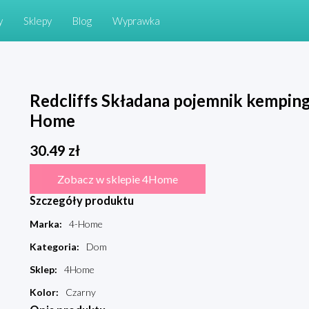
y
Sklepy
Blog
Wyprawka
Redcliffs Składana pojemnik kemping
Home
30.49
zł
Zobacz w sklepie 4Home
Szczegóły produktu
Marka
:
4-Home
Kategoria
:
Dom
Sklep
:
4Home
Kolor
:
Czarny