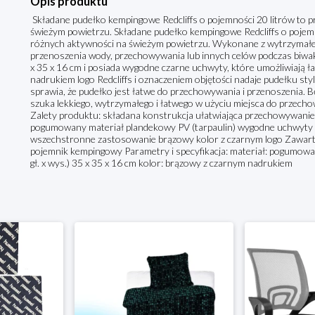
Opis produktu
Składane pudełko kempingowe Redcliffs o pojemności 20 litrów to 
świeżym powietrzu. Składane pudełko kempingowe Redcliffs o pojem
różnych aktywności na świeżym powietrzu. Wykonane z wytrzymałego
przenoszenia wody, przechowywania lub innych celów podczas biw
x 35 x 16 cm i posiada wygodne czarne uchwyty, które umożliwiają 
nadrukiem logo Redcliffs i oznaczeniem objętości nadaje pudełku st
sprawia, że pudełko jest łatwe do przechowywania i przenoszenia. Bę
szuka lekkiego, wytrzymałego i łatwego w użyciu miejsca do przec
Zalety produktu: składana konstrukcja ułatwiająca przechowywanie
pogumowany materiał plandekowy PV (tarpaulin) wygodne uchwyty 
wszechstronne zastosowanie brązowy kolor z czarnym logo Zawarto
pojemnik kempingowy Parametry i specyfikacja: materiał: pogumowany
gł. x wys.) 35 x 35 x 16 cm kolor: brązowy z czarnym nadrukiem