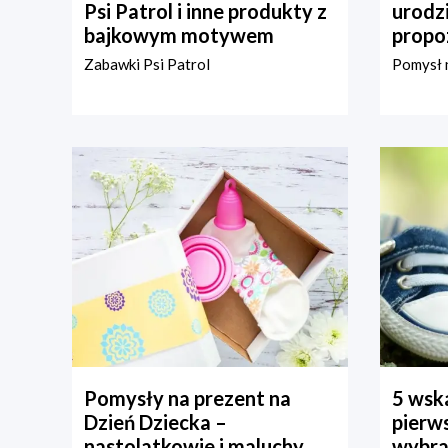
Psi Patrol i inne produkty z
urodz
bajkowym motywem
propo
Zabawki Psi Patrol
Pomysł n
Pomysły na prezent na
5 wska
Dzień Dziecka –
pierws
nastolatkowie i maluchy
wybra