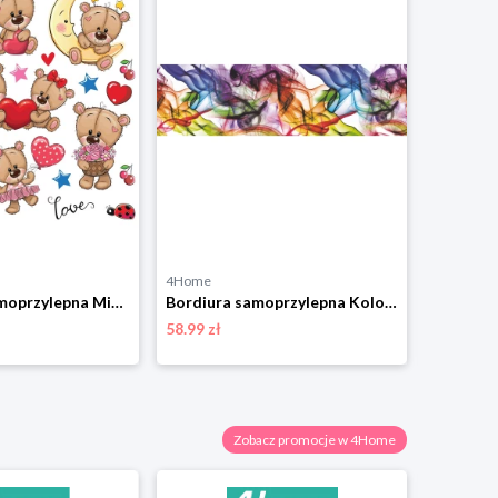
4Home
4Home
Dekoracja samoprzylepna Misie, 30 x 30 cm 4-Home
Bordiura samoprzylepna Kolorowy dym, 500 x 14 cm 4-Home
58.99 zł
28.99 zł
Zobacz promocje w 4Home