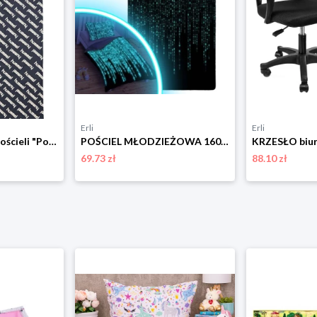
Erli
Erli
Hummel Komplet pościeli "Pop" w kolorze czarnym rozmiar: 70x100 cm
POŚCIEL MŁODZIEŻOWA 160x200 ŚWIECĄCA W CIEMNOŚCI GAMER NEO MATRIX
69.73 zł
88.10 zł