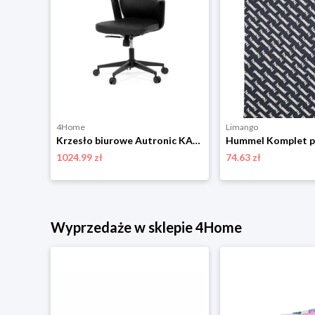
4Home
Limango
Poszewka na poduszkę Cyjan czarny, 45 x 45 cm 4-Home
Krzesło biurowe Autronic KA-T8325 BK
1024.99 zł
74.63 zł
niżką
Wyprzedaże w sklepie 4Home