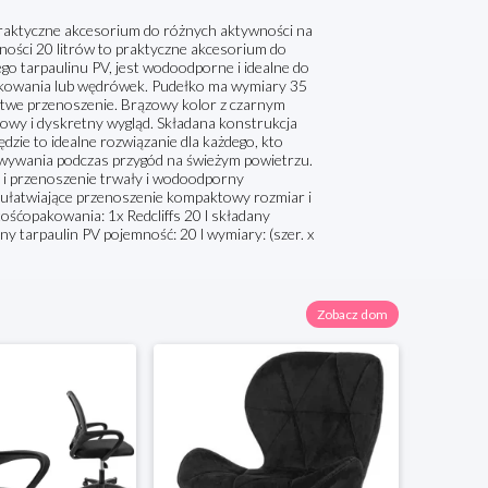
praktyczne akcesorium do różnych aktywności na
ności 20 litrów to praktyczne akcesorium do
 tarpaulinu PV, jest wodoodporne i idealne do
akowania lub wędrówek. Pudełko ma wymiary 35
łatwe przenoszenie. Brązowy kolor z czarnym
ylowy i dyskretny wygląd. Składana konstrukcja
dzie to idealne rozwiązanie dla każdego, kto
howywania podczas przygód na świeżym powietrzu.
 i przenoszenie trwały i wodoodporny
ułatwiające przenoszenie kompaktowy rozmiar i
śćopakowania: 1x Redcliffs 20 l składany
 tarpaulin PV pojemność: 20 l wymiary: (szer. x
Zobacz dom