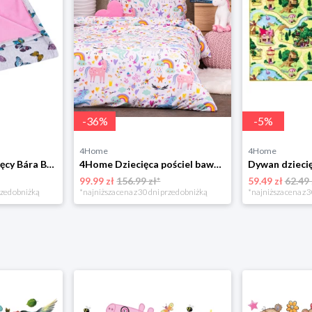
-
36
%
-
5
%
4Home
4Home
Bellatex Koc dziecięcy Bára Butterfly różowy, 75 x 100 cm
4Home Dziecięca pościel bawełniana Unicorns, 140 x 200 cm, 70 x 90 cm
99.99 zł
156.99 zł*
59.49 zł
62.49 
rzed obniżką
*najniższa cena z 30 dni przed obniżką
*najniższa cena z 3