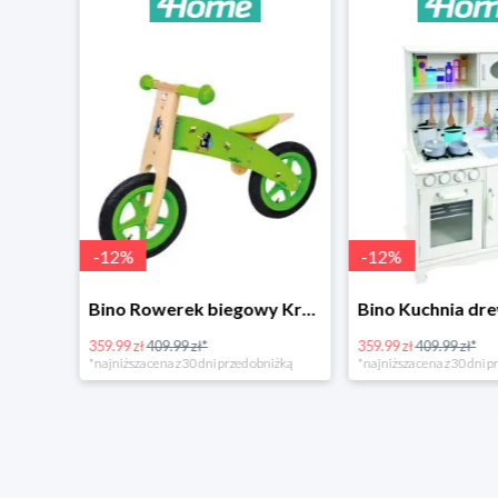
-
12
%
-
12
%
4Home Koc baranek świecący Dino
Bino Rowerek biegowy Krecik
359.99 zł
409.99 zł*
359.99 zł
409.99 zł*
*najniższa cena z 30 dni przed obniżką
*najniższa cena z 30 dni p