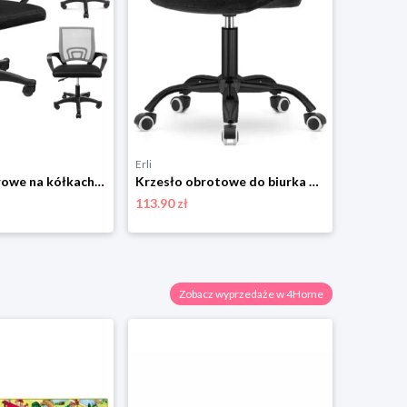
Erli
Erli
KRZESŁO biurowe na kółkach OBROTOWE ergonomiczne SMART czarne JUMIhome
Krzesło obrotowe do biurka dziecka czarne welurowe tkanina Lugano.pro
113.90 zł
119.70 zł
Zobacz wyprzedaże w 4Home