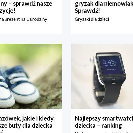
iny – sprawdź nasze
gryzak dla niemowla
zycje!
Sprawdź!
a prezent na 1 urodziny
Gryzaki dla dzieci
zówek, jakie i kiedy
Najlepszy smartwatch
ze buty dla dziecka
dziecka – ranking
ć