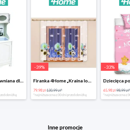
-
39
%
-
33
%
Bino Kuchnia drewniana dla dzieci Provence
Firanka 4Home „Kraina lodu” (Frozen)
79.98 zł
130.99 zł*
65.98 zł
98.99 zł
rzed obniżką
*najniższa cena z 30 dni przed obniżką
*najniższa cena z 3
Inne promocje