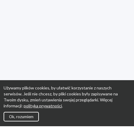
Używamy plików cookies, by ułatwić korzystanie z naszych
serwisów. Jeśli nie chcesz, by pliki cookies były zapisywane na
Twoim dysku, zmień ustawienia swojej przeglądarki. Więcej
informacji:
polityka prywatności
.
Ok, rozumiem