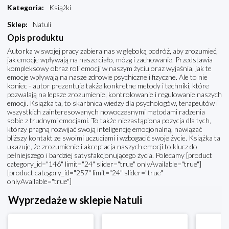
Kategoria
:
Książki
Sklep
:
Natuli
Opis produktu
Autorka w swojej pracy zabiera nas w głęboką podróż, aby zrozumieć,
jak emocje wpływają na nasze ciało, mózg i zachowanie. Przedstawia
kompleksowy obraz roli emocji w naszym życiu oraz wyjaśnia, jak te
emocje wpływają na nasze zdrowie psychiczne i fizyczne. Ale to nie
koniec - autor prezentuje także konkretne metody i techniki, które
pozwalają na lepsze zrozumienie, kontrolowanie i regulowanie naszych
emocji. Książka ta, to skarbnica wiedzy dla psychologów, terapeutów i
wszystkich zainteresowanych nowoczesnymi metodami radzenia
sobie z trudnymi emocjami. To także niezastąpiona pozycja dla tych,
którzy pragną rozwijać swoją inteligencję emocjonalną, nawiązać
bliższy kontakt ze swoimi uczuciami i wzbogacić swoje życie. Książka ta
ukazuje, że zrozumienie i akceptacja naszych emocji to klucz do
pełniejszego i bardziej satysfakcjonującego życia. Polecamy [product
category_id="146" limit="24" slider="true" onlyAvailable="true"]
[product category_id="257" limit="24" slider="true"
onlyAvailable="true"]
Wyprzedaże w sklepie Natuli