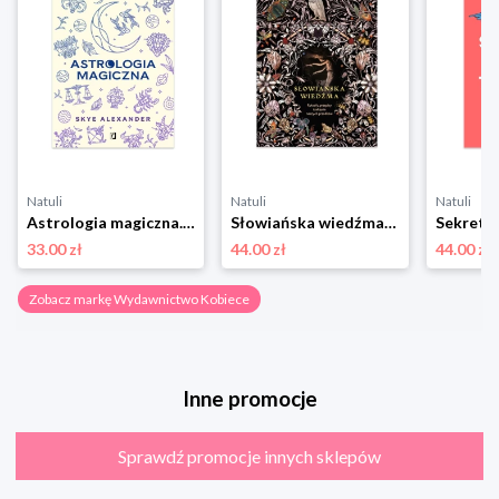
Natuli
Natuli
Natuli
Astrologia magiczna. Jak wykorzystać energię planet, gwiazd i Księżyca, aby wzmocnić skuteczność rytuałów i zaklęć Wydawnictwo kobiece
Słowiańska wiedźma. Rytuały, przepisy i zaklęcia naszych przodków Wydawnictwo kobiece
33.00 zł
44.00 zł
44.00 zł
Zobacz markę Wydawnictwo Kobiece
Inne promocje
Sprawdź promocje innych sklepów