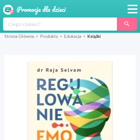
Promocje
Strona Główna
>
Produkty
>
Edukacja
>
Książki
Produkty
Sklepy
Blog
Wyprawka