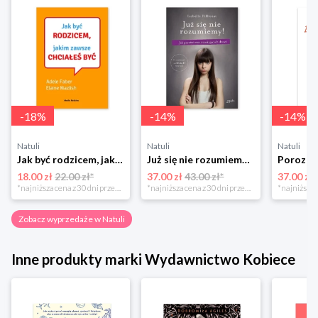
-
18
%
-
14
%
-
14
%
Natuli
Natuli
Natuli
Jak być rodzicem, jakim zawsze chciałeś być Media rodzina
Już się nie rozumiemy! Jak przeżyć czas trzaskających drzwi Esprit
18.00 zł
22.00 zł*
37.00 zł
43.00 zł*
37.00 zł
*najniższa cena z 30 dni przed obniżką
*najniższa cena z 30 dni przed obniżką
Zobacz wyprzedaże w Natuli
Inne produkty marki Wydawnictwo Kobiece