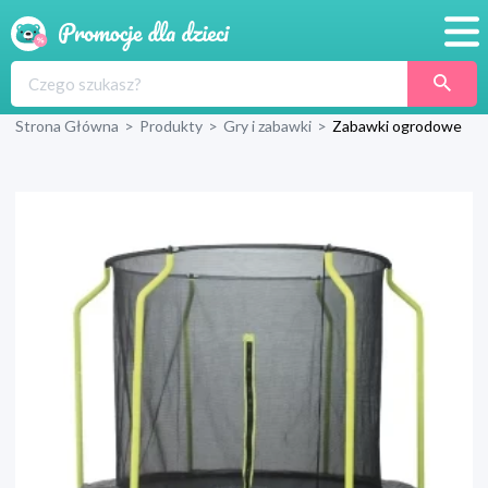
Promocje
Strona Główna
>
Produkty
>
Gry i zabawki
>
Zabawki ogrodowe
Produkty
Sklepy
Blog
Wyprawka