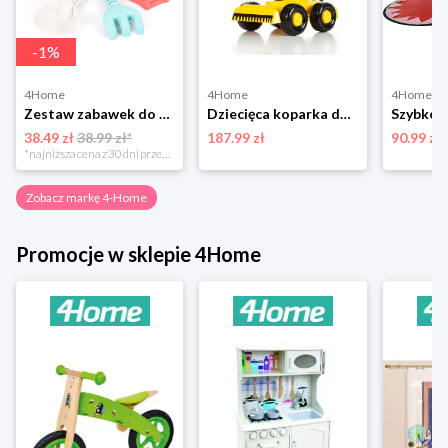
-
1
%
4Home
4Home
4Home
Zestaw zabawek do piasku Truck, 28,5 x 17 x 16,5 cm 4-Home
Dziecięca koparka do piaskownicy, 72 cm cm 4-Home
38.49 zł
38.99 zł*
187.99 zł
90.99 zł
*najniższa cena z 30 dni przed obniżką
Zobacz markę 4-Home
Promocje w sklepie 4Home