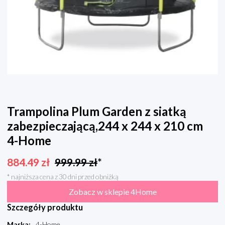
Trampolina Plum Garden z siatką
zabezpieczającą,244 x 244 x 210 cm
4-Home
884.49
zł
999.99
zł
*
* najniższa cena z 30 dni przed obniżką
Zobacz w sklepie 4Home
Szczegóły produktu
Marka
:
4-Home