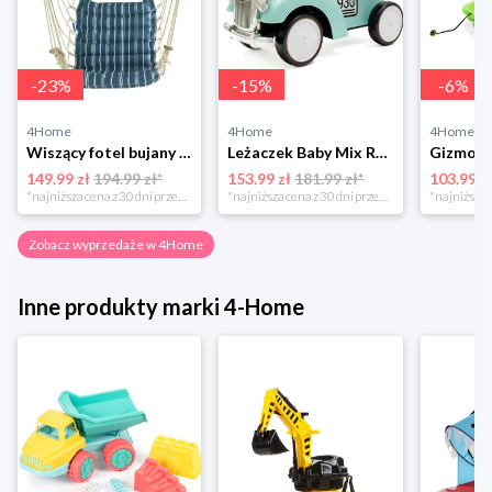
-
23
%
-
15
%
-
6
%
4Home
4Home
4Home
Wiszący fotel bujany Montego, drewniane podłokietniki 4-Home
Leżaczek Baby Mix Retro miętowy, 27 x 25 x 58 cm 4-Home
149.99 zł
194.99 zł*
153.99 zł
181.99 zł*
103.99 z
*najniższa cena z 30 dni przed obniżką
*najniższa cena z 30 dni przed obniżką
Zobacz wyprzedaże w 4Home
Inne produkty marki 4-Home