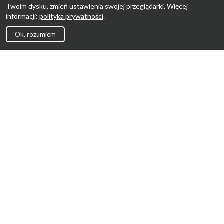
Twoim dysku, zmień ustawienia swojej przeglądarki. Więcej
informacji:
polityka prywatności
.
Ok, rozumiem
Strona Główna
Promocje
Sklepy