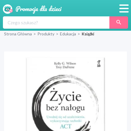
Promocje
Strona Główna
>
Produkty
>
Edukacja
>
Książki
Produkty
Sklepy
Blog
Wyprawka