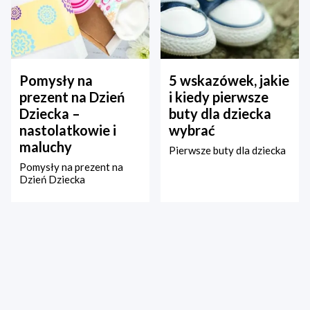
Pomysły na
5 wskazówek, jakie
prezent na Dzień
i kiedy pierwsze
Dziecka –
buty dla dziecka
nastolatkowie i
wybrać
maluchy
Pierwsze buty dla dziecka
Pomysły na prezent na
Dzień Dziecka