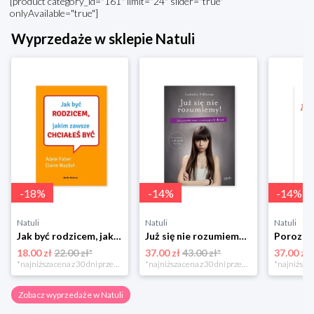
[product category_id="161" limit="24" slider="true"
onlyAvailable="true"]
Wyprzedaże w sklepie Natuli
-
18
%
-
14
%
-
14
%
Natuli
Natuli
Natuli
Jak być rodzicem, jakim zawsze chciałeś być Media rodzina
Już się nie rozumiemy! Jak przeżyć czas trzaskających drzwi Esprit
18.00 zł
22.00 zł*
37.00 zł
43.00 zł*
37.00 zł
*najniższa cena z 30 dni przed obniżką
*najniższa cena z 30 dni przed obniżką
Zobacz wyprzedaże w Natuli