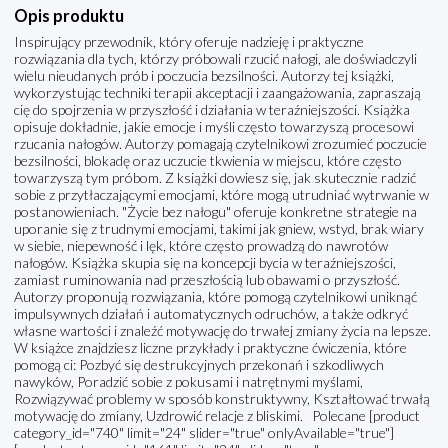
Opis produktu
Inspirujący przewodnik, który oferuje nadzieję i praktyczne
rozwiązania dla tych, którzy próbowali rzucić nałogi, ale doświadczyli
wielu nieudanych prób i poczucia bezsilności. Autorzy tej książki,
wykorzystując techniki terapii akceptacji i zaangażowania, zapraszają
cię do spojrzenia w przyszłość i działania w teraźniejszości. Książka
opisuje dokładnie, jakie emocje i myśli często towarzyszą procesowi
rzucania nałogów. Autorzy pomagają czytelnikowi zrozumieć poczucie
bezsilności, blokadę oraz uczucie tkwienia w miejscu, które często
towarzyszą tym próbom. Z książki dowiesz się, jak skutecznie radzić
sobie z przytłaczającymi emocjami, które mogą utrudniać wytrwanie w
postanowieniach. "Życie bez nałogu" oferuje konkretne strategie na
uporanie się z trudnymi emocjami, takimi jak gniew, wstyd, brak wiary
w siebie, niepewność i lęk, które często prowadzą do nawrotów
nałogów. Książka skupia się na koncepcji bycia w teraźniejszości,
zamiast ruminowania nad przeszłością lub obawami o przyszłość.
Autorzy proponują rozwiązania, które pomogą czytelnikowi uniknąć
impulsywnych działań i automatycznych odruchów, a także odkryć
własne wartości i znaleźć motywację do trwałej zmiany życia na lepsze.
W książce znajdziesz liczne przykłady i praktyczne ćwiczenia, które
pomogą ci: Pozbyć się destrukcyjnych przekonań i szkodliwych
nawyków, Poradzić sobie z pokusami i natrętnymi myślami,
Rozwiązywać problemy w sposób konstruktywny, Kształtować trwałą
motywację do zmiany, Uzdrowić relacje z bliskimi. Polecane [product
category_id="740" limit="24" slider="true" onlyAvailable="true"]