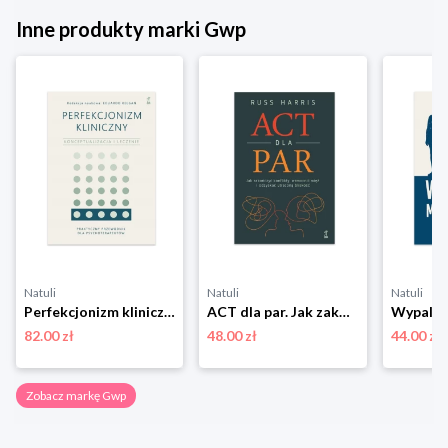
Inne produkty marki Gwp
Natuli
Natuli
Natuli
Perfekcjonizm kliniczny. Konceptualizacja i leczenie Gwp
ACT dla par. Jak zakończyć konflikty, wzmocnić więź i odzyskać utraconą bliskość Gwp
82.00 zł
48.00 zł
44.00 zł
Zobacz markę Gwp