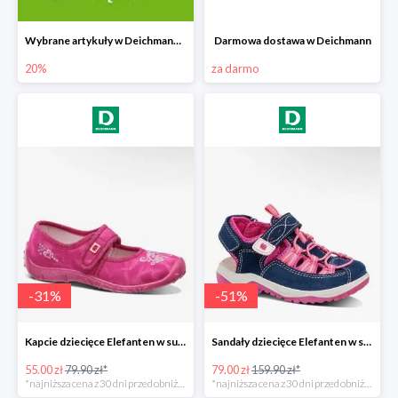
Wybrane artykuły w Deichmann do -20%
Darmowa dostawa w Deichmann
20%
za darmo
-
31
%
-
51
%
Kapcie dziecięce Elefanten w super cenie
Sandały dziecięce Elefanten w super cenie
55.00 zł
79.90 zł*
79.00 zł
159.90 zł*
*najniższa cena z 30 dni przed obniżką
*najniższa cena z 30 dni przed obniżką