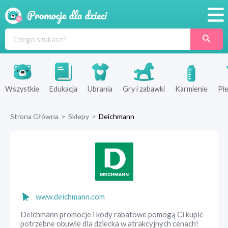
Promocje
Produkty
Sklepy
Wszystkie
Edukacja
Ubrania
Gry i zabawki
Karmienie
Pie
Blog
Strona Główna
>
Sklepy
>
Deichmann
Wyprawka
www.deichmann.com
Deichmann promocje i kody rabatowe pomogą Ci kupić
potrzebne obuwie dla dziecka w atrakcyjnych cenach!