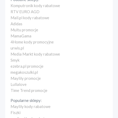
Komputronik kody rabatowe
RTV EURO AGD
Mall.pl kody rabatowe
Adidas
Multu promocje
MamaGama
4Home kody promocyjne
urwis.pl
Media Markt kody rabatowe
Smyk
ezebra.pl promocje
megakoszulki.pl
Maylily promocje
Lullalove
Time Trend promocje
Popularne sklepy:
Maylily kody rabatowe
Fiszki