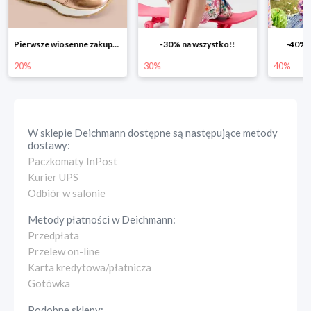
Pierwsze wiosenne zakupy -20%
-30% na wszystko!!
-40% n
20%
30%
40%
W sklepie
Deichmann
dostępne są następujące metody
dostawy:
Paczkomaty InPost
Kurier UPS
Odbiór w salonie
Metody płatności w
Deichmann
:
Przedpłata
Przelew on-line
Karta kredytowa/płatnicza
Gotówka
Podobne sklepy: