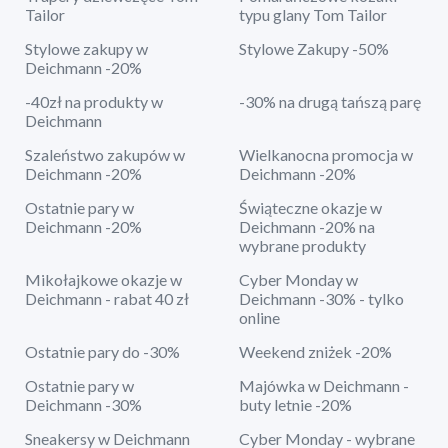
Tailor
typu glany Tom Tailor
Stylowe zakupy w
Stylowe Zakupy -50%
Deichmann -20%
-40zł na produkty w
-30% na drugą tańszą parę
Deichmann
Szaleństwo zakupów w
Wielkanocna promocja w
Deichmann -20%
Deichmann -20%
Ostatnie pary w
Świąteczne okazje w
Deichmann -20%
Deichmann -20% na
wybrane produkty
Mikołajkowe okazje w
Cyber Monday w
Deichmann - rabat 40 zł
Deichmann -30% - tylko
online
Ostatnie pary do -30%
Weekend zniżek -20%
Ostatnie pary w
Majówka w Deichmann -
Deichmann -30%
buty letnie -20%
Sneakersy w Deichmann
Cyber Monday - wybrane