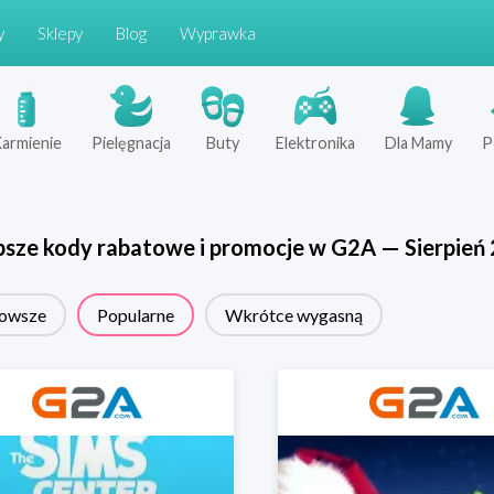
y
Sklepy
Blog
Wyprawka
armienie
Pielęgnacja
Buty
Elektronika
Dla Mamy
P
psze kody rabatowe i promocje w
G2A
—
Sierpień
owsze
Popularne
Wkrótce wygasną