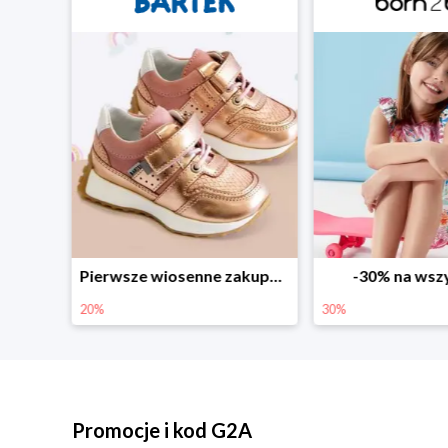
Sezonowe obniżki do -50% w Zalando
Pierwsze wiosenne zakupy -20%
-30% na wsz
20%
30%
Promocje i kod G2A