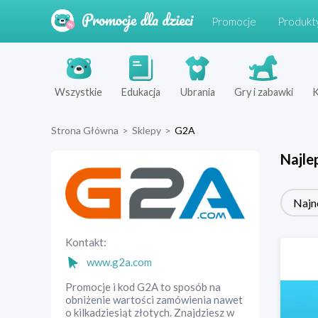
Promocje
Produkt
Wszystkie
Edukacja
Ubrania
Gry i zabawki
K
Strona Główna
>
Sklepy
>
G2A
Najle
Najn
Kontakt:
www.g2a.com
Promocje i kod G2A to sposób na
obniżenie wartości zamówienia nawet
o kilkadziesiąt złotych. Znajdziesz w