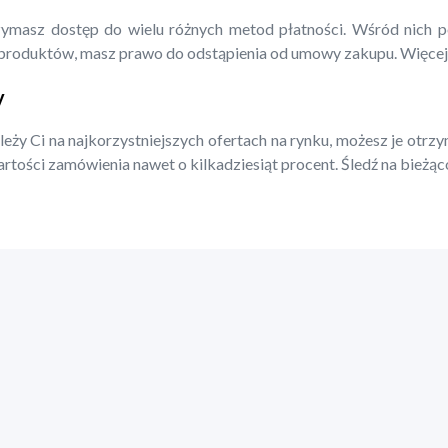
zymasz dostęp do wielu różnych metod płatności. Wśród nich po
ty produktów, masz prawo do odstąpienia od umowy zakupu. Więcej 
y
eży Ci na najkorzystniejszych ofertach na rynku, możesz je otrz
tości zamówienia nawet o kilkadziesiąt procent. Śledź na bieżąco