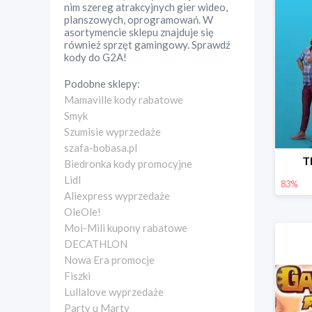
nim szereg atrakcyjnych gier wideo,
planszowych, oprogramowań. W
asortymencie sklepu znajduje się
również sprzęt gamingowy. Sprawdź
kody do G2A!
Podobne sklepy:
Mamaville kody rabatowe
Smyk
Szumisie wyprzedaże
szafa-bobasa.pl
T
Biedronka kody promocyjne
Lidl
83%
Aliexpress wyprzedaże
OleOle!
Moi-Mili kupony rabatowe
DECATHLON
Nowa Era promocje
Fiszki
Lullalove wyprzedaże
Party u Marty