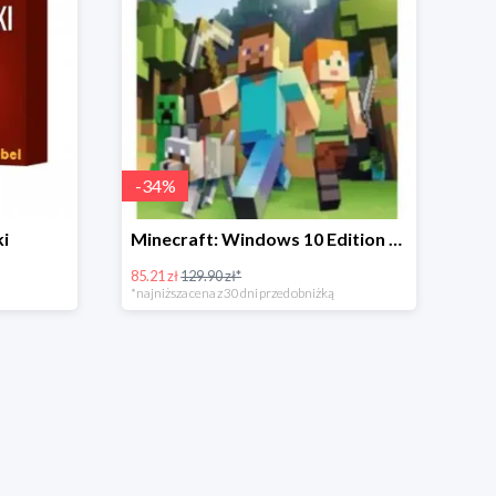
-
34
%
ki
Minecraft: Windows 10 Edition (PC) - Microsoft Key - GLOBAL -31%
85.21 zł
129.90 zł*
*najniższa cena z 30 dni przed obniżką