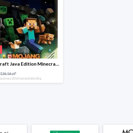
Minecraft Java Edition Minecraft Key GLOBAL -36%
136.56 zł*
a cena z 30 dni przed obniżką