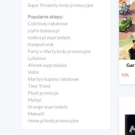
Super Prezenty kody promocyjne
Popularne sklepy:
Cobi kody rabatowe
szafa-bobasa.pl
ezebra.pl wyprzedaże
Komputronik
Party u Marty kody promocyjne
Lullalove
Garf
4Home wyprzedaże
Vobis
92%
Marilyn kupony rabatowe
Time Trend
Plush promocje
Mall.pl
Orange wyprzedaże
Mamaiti
Home.pl kody promocyjne