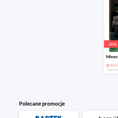
-
36
%
86.95 zł
*najniższ
Polecane promocje