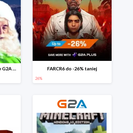
Super Santa wyprzedaż w G2A do -51%
FARCR6 do -26% taniej
26%