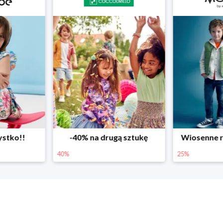
ystko!!
-40% na drugą sztukę
Wiosenne r
40%
25%