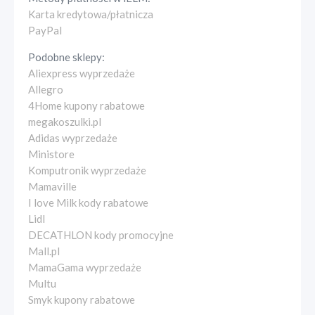
Karta kredytowa/płatnicza
PayPal
Podobne sklepy:
Aliexpress wyprzedaże
Allegro
4Home kupony rabatowe
megakoszulki.pl
Adidas wyprzedaże
Ministore
Komputronik wyprzedaże
Mamaville
I love Milk kody rabatowe
Lidl
DECATHLON kody promocyjne
Mall.pl
MamaGama wyprzedaże
Multu
Smyk kupony rabatowe