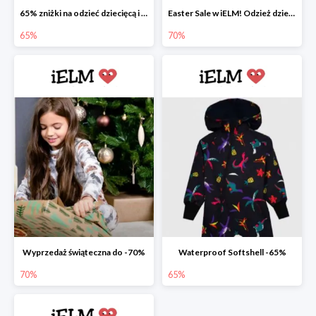
65% zniżki na odzieć dziecięcą i niemowlęcą
Easter Sale w iELM! Odzież dziecięca
65%
70%
Wyprzedaż świąteczna do -70%
Waterproof Softshell -65%
70%
65%