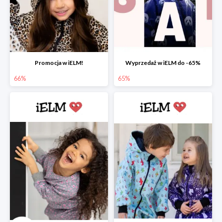
Promocja w iELM!
Wyprzedaż w iELM do -65%
66%
65%