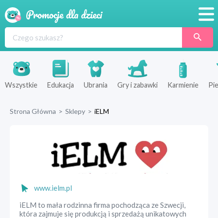
Promocje
Produkty
Sklepy
Wszystkie
Edukacja
Ubrania
Gry i zabawki
Karmienie
Pie
Blog
Strona Główna
>
Sklepy
>
iELM
Wyprawka
www.ielm.pl
iELM to mała rodzinna firma pochodząca ze Szwecji,
która zajmuje się produkcją i sprzedażą unikatowych