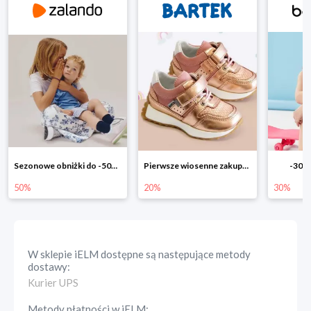
Pierwsze wiosenne zakupy -20%
-30% na wszystko!!
-40% n
20%
30%
40%
W sklepie
iELM
dostępne są następujące metody
dostawy:
Kurier UPS
Metody płatności w
iELM
: