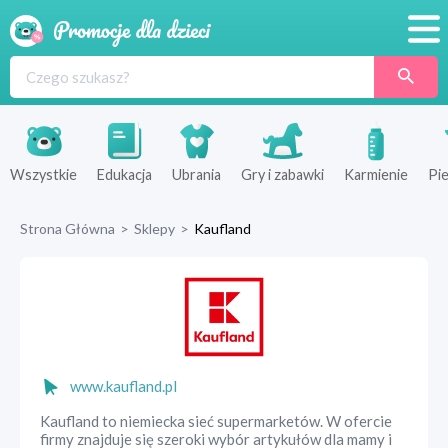
Promocje
Produkty
Sklepy
Wszystkie
Edukacja
Ubrania
Gry i zabawki
Karmienie
Pie
Blog
Strona Główna
>
Sklepy
>
Kaufland
Wyprawka
www.kaufland.pl
Kaufland to niemiecka sieć supermarketów. W ofercie
firmy znajduje się szeroki wybór artykułów dla mamy i