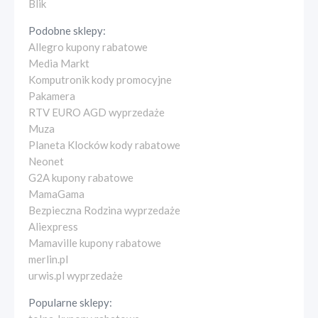
Blik
Podobne sklepy:
Allegro kupony rabatowe
Media Markt
Komputronik kody promocyjne
Pakamera
RTV EURO AGD wyprzedaże
Muza
Planeta Klocków kody rabatowe
Neonet
G2A kupony rabatowe
MamaGama
Bezpieczna Rodzina wyprzedaże
Aliexpress
Mamaville kupony rabatowe
merlin.pl
urwis.pl wyprzedaże
Popularne sklepy: