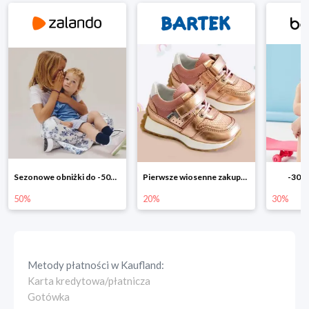
Pierwsze wiosenne zakupy -20%
-30% na wszystko!!
-40
20%
30%
40%
Metody płatności w
Kaufland
:
Karta kredytowa/płatnicza
Gotówka