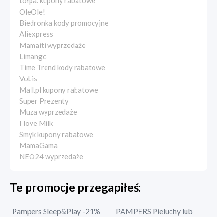
tołpa. kupony rabatowe
OleOle!
Biedronka kody promocyjne
Aliexpress
Mamaiti wyprzedaże
Limango
Time Trend kody rabatowe
Vobis
Mall.pl kupony rabatowe
Super Prezenty
Muza wyprzedaże
I love Milk
Smyk kupony rabatowe
MamaGama
NEO24 wyprzedaże
Te promocje przegapiłeś:
Pampers Sleep&Play -21%
PAMPERS Pieluchy lub