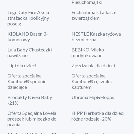
Pieluchomajtki
Lego City Fire Akcja
Enchantimals Lalka ze
strażacka i policyjny
zwierzątkiem
pościg
KIDLAND Basen 3-
NESTLÉ Kaszka ryżowa
komorowy
bezmleczna
Lula Baby Chusteczki
BEBIKO Mleko
nawilżane
modyfikowane
Tipi dla dzieci
Zjeżdżalnia dla dzieci
Oferta specjalna
Oferta specjalna
Kuniboo® spodnie
Kuniboo® ręcznik z
dziecięce
kapturem
Produkty Nivea Baby
Ubrania Hip&Hopps
-21%
Oferta Specjalna Lovela
HIPP Herbatka dla dzieci
proszek lub mleczko do
różne rodzaje -20%
prania