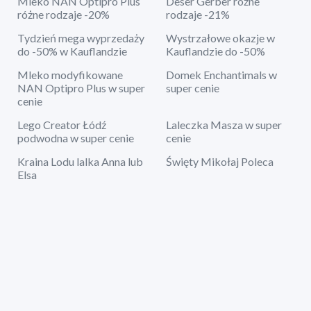
Mleko NAN Optipro Plus
Deser Gerber różne
różne rodzaje -20%
rodzaje -21%
Tydzień mega wyprzedaży
Wystrzałowe okazje w
do -50% w Kauflandzie
Kauflandzie do -50%
Mleko modyfikowane
Domek Enchantimals w
NAN Optipro Plus w super
super cenie
cenie
Lego Creator Łódź
Laleczka Masza w super
podwodna w super cenie
cenie
Kraina Lodu lalka Anna lub
Święty Mikołaj Poleca
Elsa