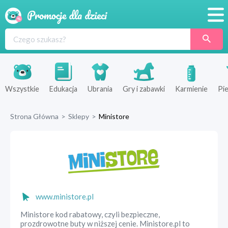
Promocje
Produkty
Sklepy
Wszystkie
Edukacja
Ubrania
Gry i zabawki
Karmienie
Pie
Blog
Strona Główna
>
Sklepy
>
Ministore
Wyprawka
www.ministore.pl
Ministore kod rabatowy, czyli bezpieczne,
prozdrowotne buty w niższej cenie. Ministore.pl to