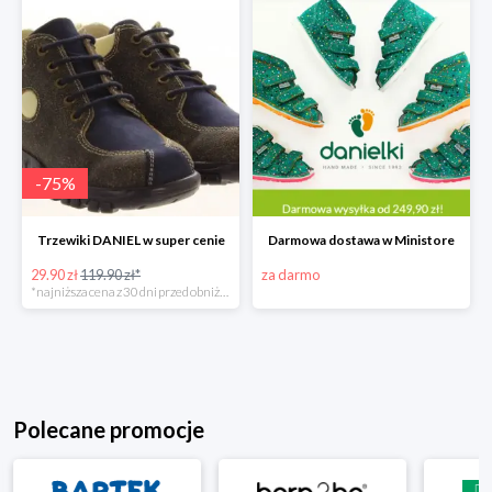
-
75
%
Trzewiki DANIEL w super cenie
Darmowa dostawa w Ministore
29.90 zł
119.90 zł*
za darmo
*najniższa cena z 30 dni przed obniżką
Polecane promocje