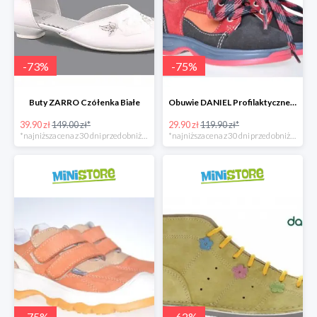
-
73
%
-
75
%
Buty ZARRO Czółenka Białe
Obuwie DANIEL Profilaktyczne dla Dzieci
39.90 zł
149.00 zł*
29.90 zł
119.90 zł*
*najniższa cena z 30 dni przed obniżką
*najniższa cena z 30 dni przed obniżką
-
75
%
-
62
%