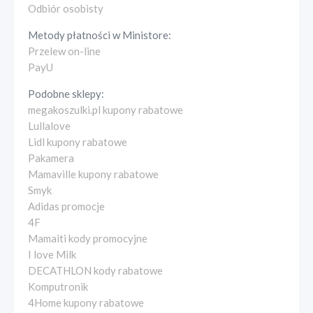
Odbiór osobisty
Metody płatności w
Ministore
:
Przelew on-line
PayU
Podobne sklepy:
megakoszulki.pl kupony rabatowe
Lullalove
Lidl kupony rabatowe
Pakamera
Mamaville kupony rabatowe
Smyk
Adidas promocje
4F
Mamaiti kody promocyjne
I love Milk
DECATHLON kody rabatowe
Komputronik
4Home kupony rabatowe