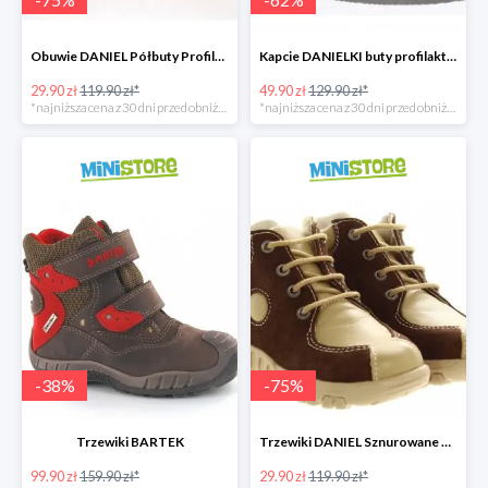
Obuwie DANIEL Półbuty Profilaktyczne
Kapcie DANIELKI buty profilaktyczne
29.90 zł
119.90 zł*
49.90 zł
129.90 zł*
*najniższa cena z 30 dni przed obniżką
*najniższa cena z 30 dni przed obniżką
-
38
%
-
75
%
Trzewiki BARTEK
Trzewiki DANIEL Sznurowane Obuwie Profilaktyczne -
99.90 zł
159.90 zł*
29.90 zł
119.90 zł*