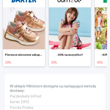
Pierwsze wiosenne zakupy -20%
-30% na wszystko!!
-40% n
20%
30%
40%
W sklepie
Ministore
dostępne są następujące metody
dostawy:
Paczkomaty InPost
Kurier DPD
Poczta Polska