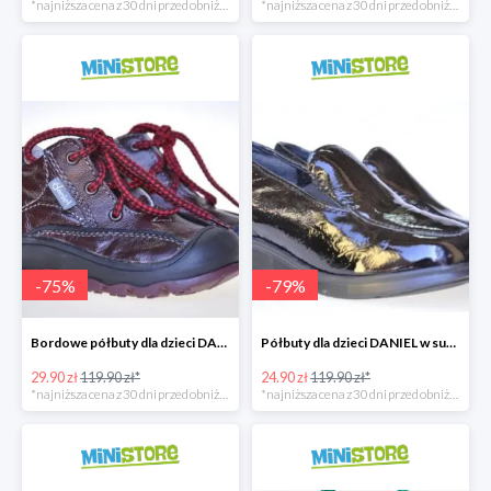
*najniższa cena z 30 dni przed obniżką
*najniższa cena z 30 dni przed obniżką
-
75
%
-
79
%
Bordowe półbuty dla dzieci DANIEL w super cenie
Półbuty dla dzieci DANIEL w super cenie
29.90 zł
119.90 zł*
24.90 zł
119.90 zł*
*najniższa cena z 30 dni przed obniżką
*najniższa cena z 30 dni przed obniżką