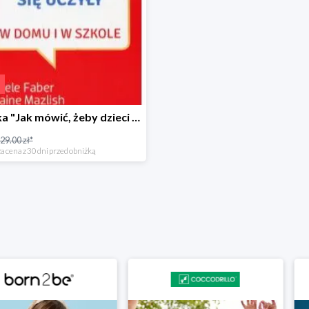
Książka "Jak mówić, żeby dzieci się uczyły" -15%
29.00 zł*
a cena z 30 dni przed obniżką