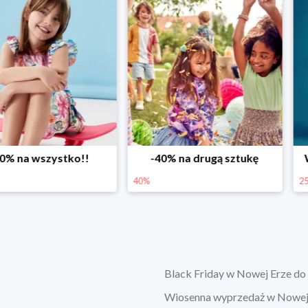
ystko!!
-40% na drugą sztukę
Wiosenne r
40%
25%
Black Friday w Nowej Erze do
Wiosenna wyprzedaż w Nowej 