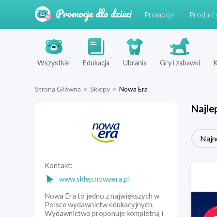
Promocje
Produkt
Wszystkie
Edukacja
Ubrania
Gry i zabawki
K
Strona Główna
>
Sklepy
>
Nowa Era
Najle
Najn
Kontakt:
www.sklep.nowaera.pl
Nowa Era to jedno z największych w
Polsce wydawnictw edukacyjnych.
Wydawnictwo proponuje kompletną i