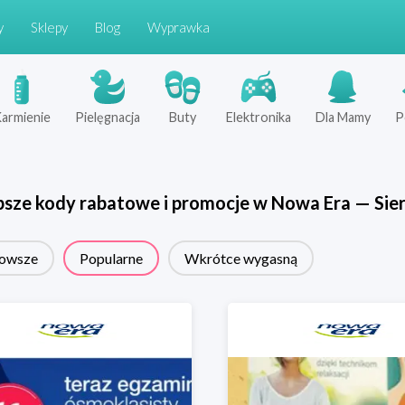
y
Sklepy
Blog
Wyprawka
armienie
Pielęgnacja
Buty
Elektronika
Dla Mamy
P
psze kody rabatowe i promocje w
Nowa Era
—
Sie
owsze
Popularne
Wkrótce wygasną