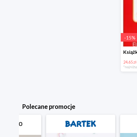
-
15
%
24.65 zł
*najniższ
Polecane promocje