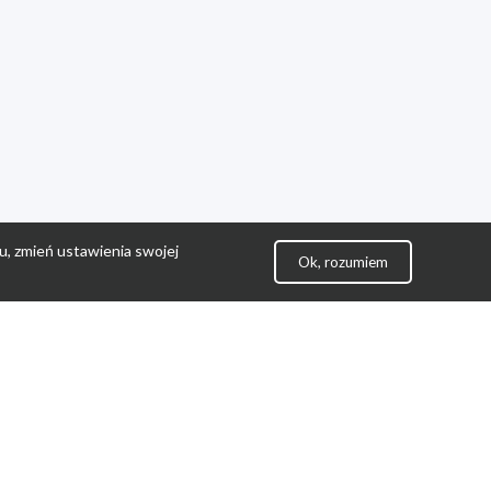
u, zmień ustawienia swojej
Ok, rozumiem
lityka Prywatności
ontakt
gulamin