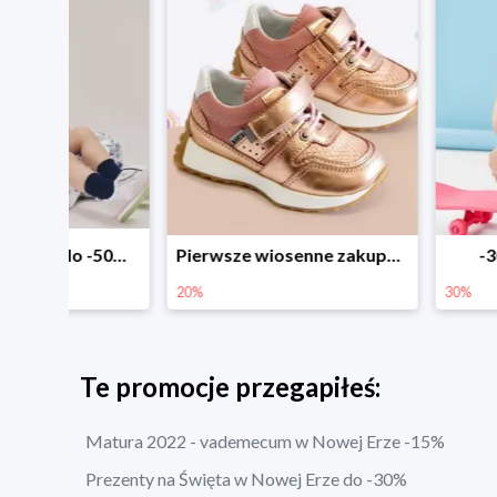
Sezonowe obniżki do -50% w Zalando
Pierwsze wiosenne zakupy -20%
-30% na wsz
20%
30%
Te promocje przegapiłeś:
Matura 2022 - vademecum w Nowej Erze -15%
Prezenty na Święta w Nowej Erze do -30%