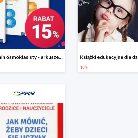
Egzamin ósmoklasisty - arkusze egzaminacyjne w Nowej Erze -15%
10%