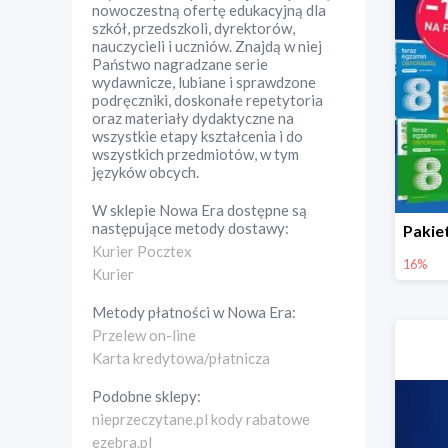
nowoczestną ofertę edukacyjną dla
szkół, przedszkoli, dyrektorów,
nauczycieli i uczniów. Znajdą w niej
Państwo nagradzane serie
wydawnicze, lubiane i sprawdzone
podręczniki, doskonałe repetytoria
oraz materiały dydaktyczne na
wszystkie etapy kształcenia i do
wszystkich przedmiotów, w tym
języków obcych.
W sklepie
Nowa Era
dostępne są
następujące metody dostawy:
Kurier Pocztex
16%
Kurier
Metody płatności w
Nowa Era
:
Przelew on-line
Karta kredytowa/płatnicza
Podobne sklepy:
nieprzeczytane.pl kody rabatowe
ezebra.pl