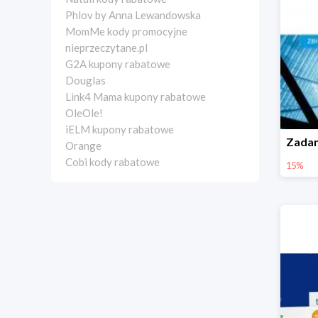
Phlov by Anna Lewandowska
MomMe kody promocyjne
nieprzeczytane.pl
G2A kupony rabatowe
Douglas
Link4 Mama kupony rabatowe
OleOle!
iELM kupony rabatowe
Orange
Cobi kody rabatowe
15%