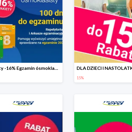
Pakiety -16% Egzamin ósmoklasisty
15%