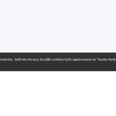
rwisów. Jeśli nie chcesz, by pliki cookies były zapisywane na Twoim dysk
a
Przepisy dla dzieci
Po
Nuumi.pl - moda online
K
Megarabaty.pl
Re