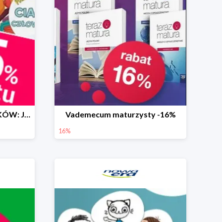
DLA DZIECI I NASTOLATKÓW: Jak działa moje ciało?
Vademecum maturzysty -16%
16%