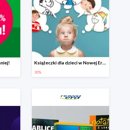
niej!
Książeczki dla dzieci w Nowej Erze do -30%
30%