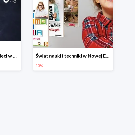
Książki edukacyjne dla dzieci w Nowej Erze -10%
Świat nauki i techniki w Nowej Erze -10%
10%