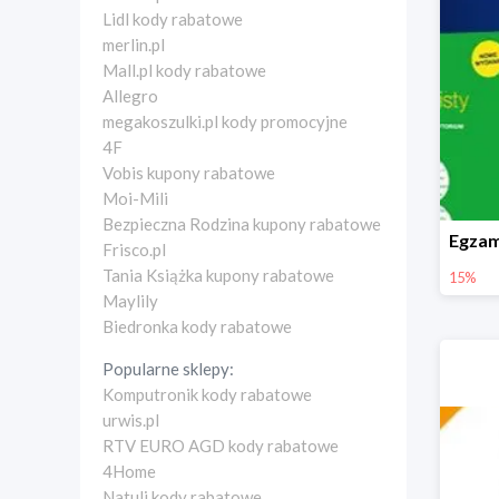
Lidl kody rabatowe
merlin.pl
Mall.pl kody rabatowe
Allegro
megakoszulki.pl kody promocyjne
4F
Vobis kupony rabatowe
Moi-Mili
Bezpieczna Rodzina kupony rabatowe
Frisco.pl
Tania Książka kupony rabatowe
15%
Maylily
Biedronka kody rabatowe
Popularne sklepy:
Komputronik kody rabatowe
urwis.pl
RTV EURO AGD kody rabatowe
4Home
Natuli kody rabatowe