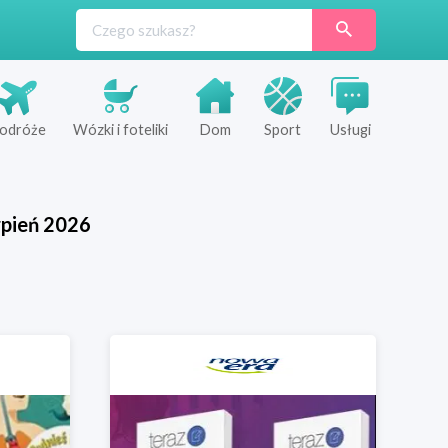
odróże
Wózki i foteliki
Dom
Sport
Usługi
rpień
2026