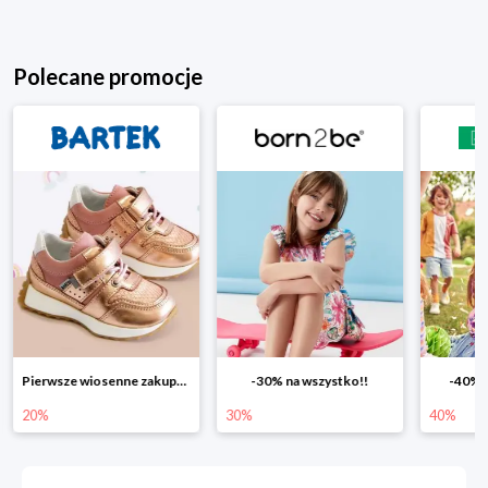
Polecane promocje
Pierwsze wiosenne zakupy -20%
-30% na wszystko!!
-40% n
20%
30%
40%