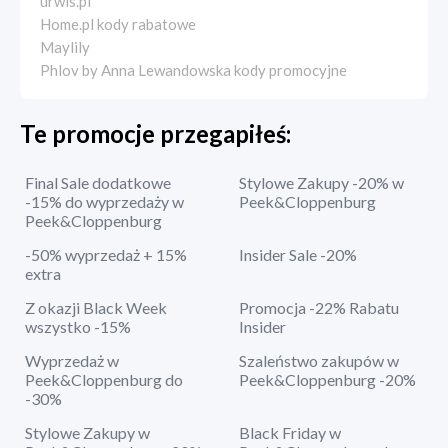
urwis.pl
Home.pl kody rabatowe
Maylily
Phlov by Anna Lewandowska kody promocyjne
Te promocje przegapiłeś:
Final Sale dodatkowe
Stylowe Zakupy -20% w
-15% do wyprzedaży w
Peek&Cloppenburg
Peek&Cloppenburg
-50% wyprzedaż + 15%
Insider Sale -20%
extra
Z okazji Black Week
Promocja -22% Rabatu
wszystko -15%
Insider
Wyprzedaż w
Szaleństwo zakupów w
Peek&Cloppenburg do
Peek&Cloppenburg -20%
-30%
Stylowe Zakupy w
Black Friday w