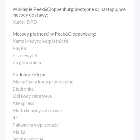
W sklepie
Peek&Cloppenburg
dostępne są następujące
metody dostawy:
Kurier DPD
Metody płatności w
Peek&Cloppenburg
:
Karta kredytowa/płatnicza
PayPal
Przelewy24
Za pobraniem
Podobne sklepy:
MamaGama kody promocyjne
Biedronka
Lidl kody rabatowe
Aliexpress
Multu kupony rabatowe
4F
Pakamera wyprzedaże
Mall.pl
Smyk promocje