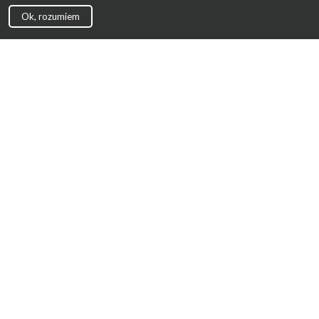
Ok, rozumiem
Strona Główna
Promocje
Sklepy
Wyprawka