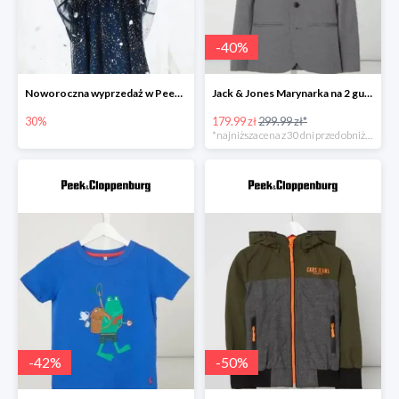
-
40
%
Noworoczna wyprzedaż w Peek&Cloppenburg do -30%
Jack & Jones Marynarka na 2 guziki z ozdobnymi wypustkami model ‘Steven’ -40%
30%
179.99 zł
299.99 zł*
*najniższa cena z 30 dni przed obniżką
-
42
%
-
50
%