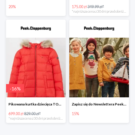
20%
175.00 zł
349.99 zł*
*najniższa cena z 30 dni przed obniżką
-
16
%
Pikowana kurtka dziecięca TOMMY HILFIGER -15%
Zapisz się do Newslettera Peek&Cloppenburg i odbierz 15% zniżki
699.00 zł
829.00 zł*
15%
*najniższa cena z 30 dni przed obniżką