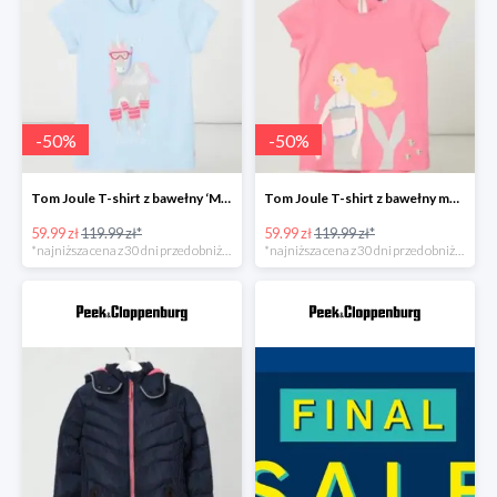
-
50
%
-
50
%
Tom Joule T-shirt z bawełny ‘Maggie’ Bleu -50%
Tom Joule T-shirt z bawełny model ‘Maggie’ -50%
59.99 zł
119.99 zł*
59.99 zł
119.99 zł*
*najniższa cena z 30 dni przed obniżką
*najniższa cena z 30 dni przed obniżką