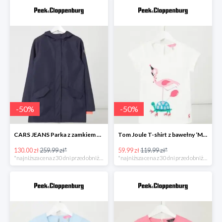
-
50
%
-
50
%
CARS JEANS Parka z zamkiem błyskawicznym dwustronnym model ‘Truss’ -49%
Tom Joule T-shirt z bawełny ‘Maggie’ Biały -50%
130.00 zł
259.99 zł*
59.99 zł
119.99 zł*
*najniższa cena z 30 dni przed obniżką
*najniższa cena z 30 dni przed obniżką