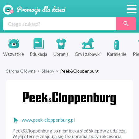
Promocje
Produkty
Sklepy
Wszystkie
Edukacja
Ubrania
Gry i zabawki
Karmienie
Pie
Blog
Strona Główna
>
Sklepy
>
Peek&Cloppenburg
Wyprawka
www.peek-cloppenburg.pl
Peek&Cloppenburg to niemiecka sieć sklepów z odzieżą.
W jej ofercie znajdują się też ubrania, buty i akcesoria