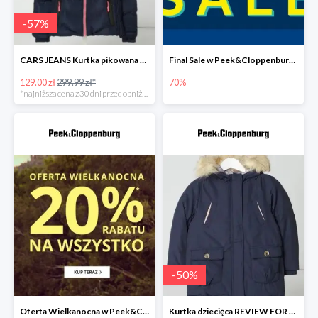
-
57
%
CARS JEANS Kurtka pikowana z watowaniem -50%
Final Sale w Peek&Cloppenburg do -70%
129.00 zł
299.99 zł*
70%
*najniższa cena z 30 dni przed obniżką
-
50
%
Oferta Wielkanocna w Peek&Cloppenburg do -20%
Kurtka dziecięca REVIEW FOR KIDS -49%