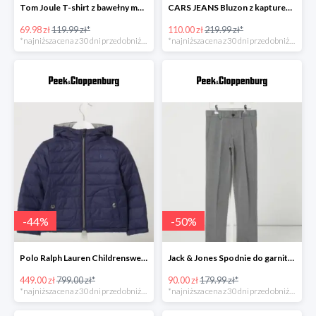
Tom Joule T-shirt z bawełny model ‘Chomp’ -41%
CARS JEANS Bluzon z kapturem model ‘Carito’ -49%
69.98 zł
119.99 zł*
110.00 zł
219.99 zł*
*najniższa cena z 30 dni przed obniżką
*najniższa cena z 30 dni przed obniżką
-
44
%
-
50
%
Polo Ralph Lauren Childrenswear Kurtka dwustronna z wypełnieniem -43%
Jack & Jones Spodnie do garnituru o wąskim kroju model ‘Steven’ -49%
449.00 zł
799.00 zł*
90.00 zł
179.99 zł*
*najniższa cena z 30 dni przed obniżką
*najniższa cena z 30 dni przed obniżką