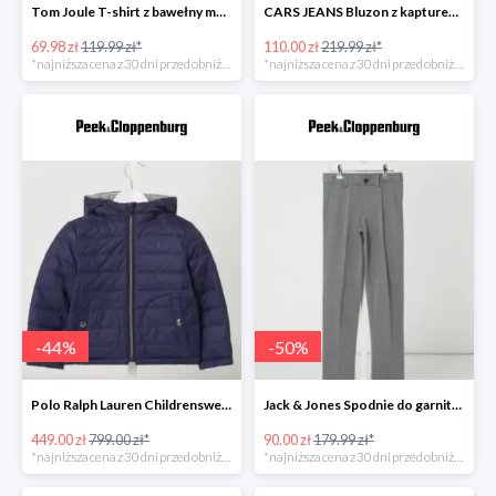
Tom Joule T-shirt z bawełny model ‘Chomp’ -41%
CARS JEANS Bluzon z kapturem model ‘Carito’ -49%
69.98 zł
119.99 zł*
110.00 zł
219.99 zł*
*najniższa cena z 30 dni przed obniżką
*najniższa cena z 30 dni przed obniżką
-
44
%
-
50
%
Polo Ralph Lauren Childrenswear Kurtka dwustronna z wypełnieniem -43%
Jack & Jones Spodnie do garnituru o wąskim kroju model ‘Steven’ -49%
449.00 zł
799.00 zł*
90.00 zł
179.99 zł*
*najniższa cena z 30 dni przed obniżką
*najniższa cena z 30 dni przed obniżką