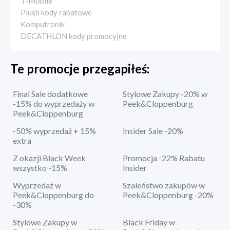
T-Mobile
Plush kody rabatowe
Komputronik
DECATHLON kody promocyjne
Te promocje przegapiłeś:
Final Sale dodatkowe
Stylowe Zakupy -20% w
-15% do wyprzedaży w
Peek&Cloppenburg
Peek&Cloppenburg
-50% wyprzedaż + 15%
Insider Sale -20%
extra
Z okazji Black Week
Promocja -22% Rabatu
wszystko -15%
Insider
Wyprzedaż w
Szaleństwo zakupów w
Peek&Cloppenburg do
Peek&Cloppenburg -20%
-30%
Stylowe Zakupy w
Black Friday w