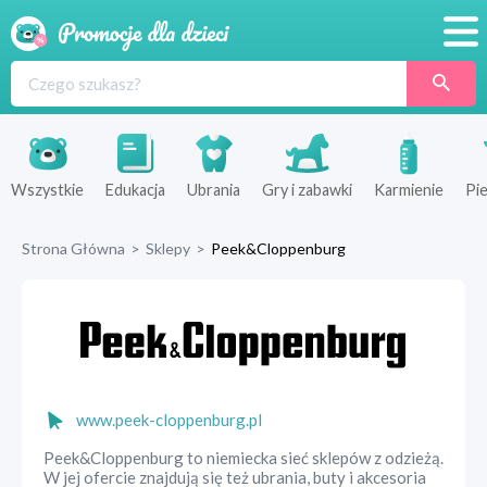
Promocje
Produkty
Sklepy
Wszystkie
Edukacja
Ubrania
Gry i zabawki
Karmienie
Pie
Blog
Strona Główna
>
Sklepy
>
Peek&Cloppenburg
Wyprawka
www.peek-cloppenburg.pl
Peek&Cloppenburg to niemiecka sieć sklepów z odzieżą.
W jej ofercie znajdują się też ubrania, buty i akcesoria