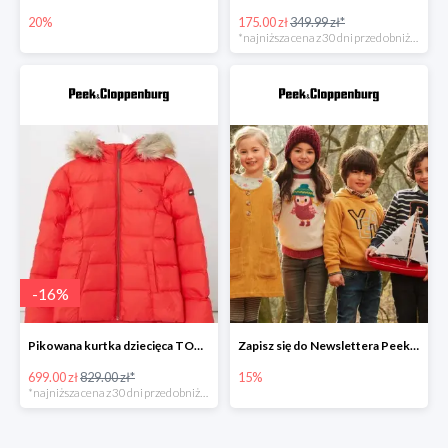
20%
175.00 zł
349.99 zł*
*najniższa cena z 30 dni przed obniżką
-
16
%
Pikowana kurtka dziecięca TOMMY HILFIGER -15%
Zapisz się do Newslettera Peek&Cloppenburg i odbierz 15% zniżki
699.00 zł
829.00 zł*
15%
*najniższa cena z 30 dni przed obniżką