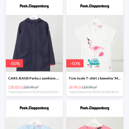
-
50
%
-
50
%
CARS JEANS Parka z zamkiem błyskawicznym dwustronnym model ‘Truss’ -49%
Tom Joule T-shirt z bawełny ‘Maggie’ Biały -50%
130.00 zł
259.99 zł*
59.99 zł
119.99 zł*
*najniższa cena z 30 dni przed obniżką
*najniższa cena z 30 dni przed obniżką