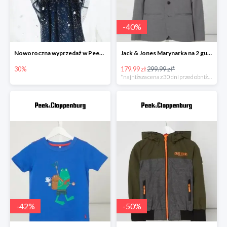
-
40
%
Noworoczna wyprzedaż w Peek&Cloppenburg do -30%
Jack & Jones Marynarka na 2 guziki z ozdobnymi wypustkami model ‘Steven’ -40%
30%
179.99 zł
299.99 zł*
*najniższa cena z 30 dni przed obniżką
-
42
%
-
50
%