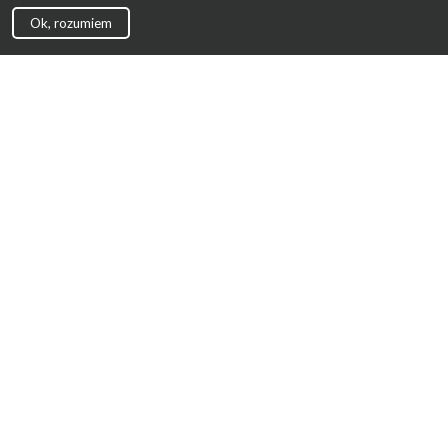
Ok, rozumiem
Strona Główna
Promocje
Sklepy
Wyprawka