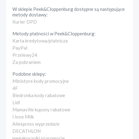
W sklepie
Peek&Cloppenburg
dostępne są następujące
metody dostawy:
Kurier DPD
Metody płatności w
Peek&Cloppenburg
:
Karta kredytowa/płatnicza
PayPal
Przelewy24
Za pobraniem
Podobne sklepy:
Ministore kody promocyjne
4F
Biedronka kody rabatowe
Lidl
Mamaville kupony rabatowe
I love Milk
Aliexpress wyprzedaże
DECATHLON
megakoszulki.pl promocje