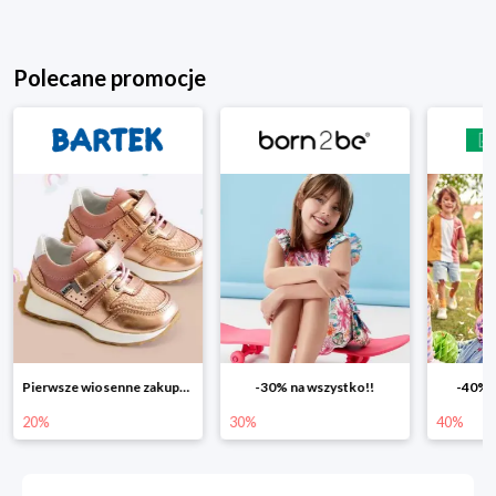
Polecane promocje
Pierwsze wiosenne zakupy -20%
-30% na wszystko!!
-40% n
20%
30%
40%