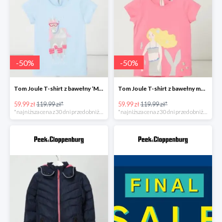
-
50
%
-
50
%
Tom Joule T-shirt z bawełny ‘Maggie’ Bleu -50%
Tom Joule T-shirt z bawełny model ‘Maggie’ -50%
59.99 zł
119.99 zł*
59.99 zł
119.99 zł*
*najniższa cena z 30 dni przed obniżką
*najniższa cena z 30 dni przed obniżką