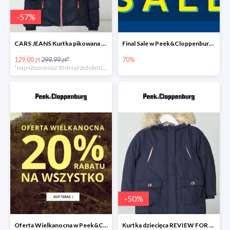
-
57
%
CARS JEANS Kurtka pikowana z watowaniem -50%
Final Sale w Peek&Cloppenburg do -70%
129.00 zł
299.99 zł*
70%
*najniższa cena z 30 dni przed obniżką
-
50
%
Oferta Wielkanocna w Peek&Cloppenburg do -20%
Kurtka dziecięca REVIEW FOR KIDS -49%