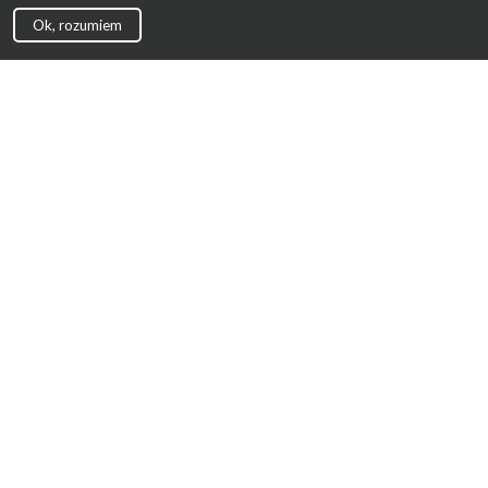
Ok, rozumiem
Strona Główna
Promocje
Sklepy
Wyprawka