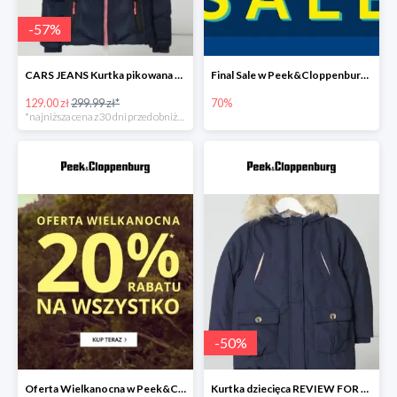
-
57
%
CARS JEANS Kurtka pikowana z watowaniem -50%
Final Sale w Peek&Cloppenburg do -70%
129.00 zł
299.99 zł*
70%
*najniższa cena z 30 dni przed obniżką
-
50
%
Oferta Wielkanocna w Peek&Cloppenburg do -20%
Kurtka dziecięca REVIEW FOR KIDS -49%