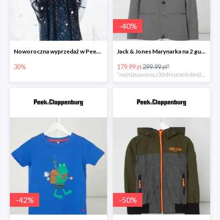
-
40
%
Noworoczna wyprzedaż w Peek&Cloppenburg do -30%
Jack & Jones Marynarka na 2 guziki z ozdobnymi wypustkami model ‘Steven’ -40%
30%
179.99 zł
299.99 zł*
*najniższa cena z 30 dni przed obniżką
-
42
%
-
50
%