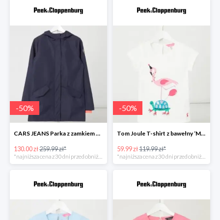
-
50
%
-
50
%
CARS JEANS Parka z zamkiem błyskawicznym dwustronnym model ‘Truss’ -49%
Tom Joule T-shirt z bawełny ‘Maggie’ Biały -50%
130.00 zł
259.99 zł*
59.99 zł
119.99 zł*
*najniższa cena z 30 dni przed obniżką
*najniższa cena z 30 dni przed obniżką