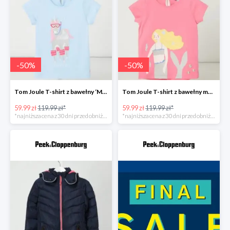
-
50
%
-
50
%
Tom Joule T-shirt z bawełny ‘Maggie’ Bleu -50%
Tom Joule T-shirt z bawełny model ‘Maggie’ -50%
59.99 zł
119.99 zł*
59.99 zł
119.99 zł*
*najniższa cena z 30 dni przed obniżką
*najniższa cena z 30 dni przed obniżką