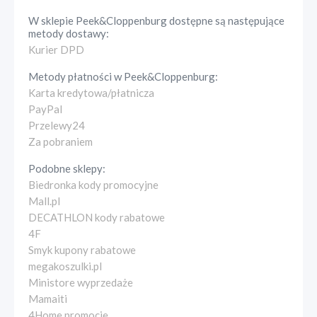
W sklepie
Peek&Cloppenburg
dostępne są następujące
metody dostawy:
Kurier DPD
Metody płatności w
Peek&Cloppenburg
:
Karta kredytowa/płatnicza
PayPal
Przelewy24
Za pobraniem
Podobne sklepy:
Biedronka kody promocyjne
Mall.pl
DECATHLON kody rabatowe
4F
Smyk kupony rabatowe
megakoszulki.pl
Ministore wyprzedaże
Mamaiti
4Home promocje