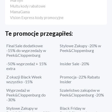
Marilyn
Multu kody rabatowe
MamaGama
Vision Express kody promocyjne
Te promocje przegapiłeś:
Final Sale dodatkowe
Stylowe Zakupy -20% w
-15% do wyprzedaży w
Peek&Cloppenburg
Peek&Cloppenburg
-50% wyprzedaż + 15%
Insider Sale -20%
extra
Z okazji Black Week
Promocja -22% Rabatu
wszystko -15%
Insider
Wyprzedaż w
Szaleństwo zakupów w
Peek&Cloppenburg do
Peek&Cloppenburg -20%
-30%
Stylowe Zakupy w
Black Friday w