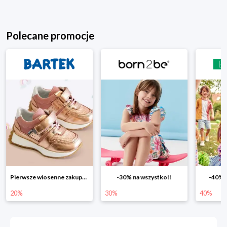
Polecane promocje
Pierwsze wiosenne zakupy -20%
-30% na wszystko!!
-40% n
20%
30%
40%