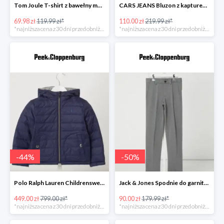
Tom Joule T-shirt z bawełny model ‘Chomp’ -41%
CARS JEANS Bluzon z kapturem model ‘Carito’ -49%
69.98 zł
119.99 zł*
110.00 zł
219.99 zł*
*najniższa cena z 30 dni przed obniżką
*najniższa cena z 30 dni przed obniżką
-
44
%
-
50
%
Polo Ralph Lauren Childrenswear Kurtka dwustronna z wypełnieniem -43%
Jack & Jones Spodnie do garnituru o wąskim kroju model ‘Steven’ -49%
449.00 zł
799.00 zł*
90.00 zł
179.99 zł*
*najniższa cena z 30 dni przed obniżką
*najniższa cena z 30 dni przed obniżką