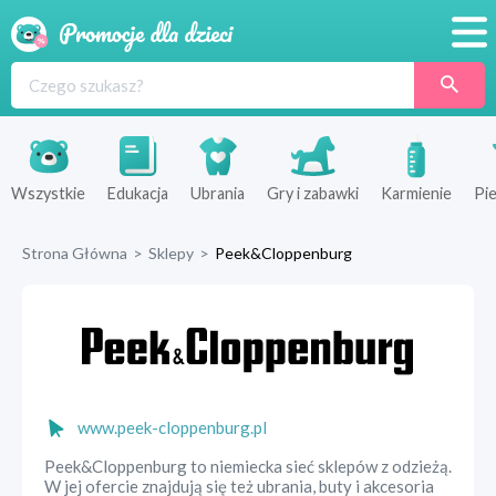
Promocje
Produkty
Sklepy
Wszystkie
Edukacja
Ubrania
Gry i zabawki
Karmienie
Pie
Blog
Strona Główna
>
Sklepy
>
Peek&Cloppenburg
Wyprawka
www.peek-cloppenburg.pl
Peek&Cloppenburg to niemiecka sieć sklepów z odzieżą.
W jej ofercie znajdują się też ubrania, buty i akcesoria