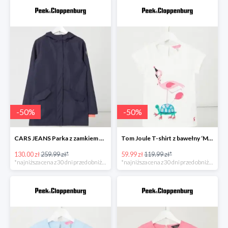
-
50
%
-
50
%
CARS JEANS Parka z zamkiem błyskawicznym dwustronnym model ‘Truss’ -49%
Tom Joule T-shirt z bawełny ‘Maggie’ Biały -50%
130.00 zł
259.99 zł*
59.99 zł
119.99 zł*
*najniższa cena z 30 dni przed obniżką
*najniższa cena z 30 dni przed obniżką