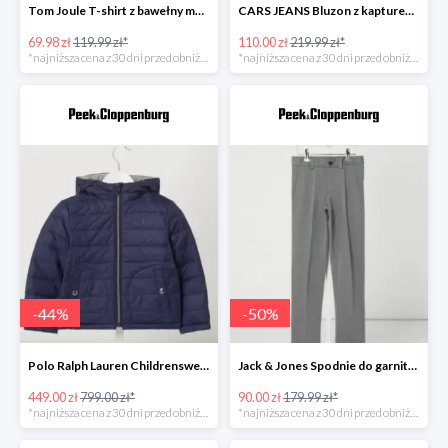
Tom Joule T-shirt z bawełny model ‘Chomp’ -41%
CARS JEANS Bluzon z kapturem model ‘Carito’ -49%
69.98 zł
119.99 zł*
110.00 zł
219.99 zł*
*najniższa cena z 30 dni przed obniżką
*najniższa cena z 30 dni przed obniżką
-
44
%
-
50
%
Polo Ralph Lauren Childrenswear Kurtka dwustronna z wypełnieniem -43%
Jack & Jones Spodnie do garnituru o wąskim kroju model ‘Steven’ -49%
449.00 zł
799.00 zł*
90.00 zł
179.99 zł*
*najniższa cena z 30 dni przed obniżką
*najniższa cena z 30 dni przed obniżką