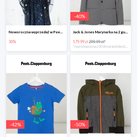
-
40
%
Noworoczna wyprzedaż w Peek&Cloppenburg do -30%
Jack & Jones Marynarka na 2 guziki z ozdobnymi wypustkami model ‘Steven’ -40%
30%
179.99 zł
299.99 zł*
*najniższa cena z 30 dni przed obniżką
-
42
%
-
50
%