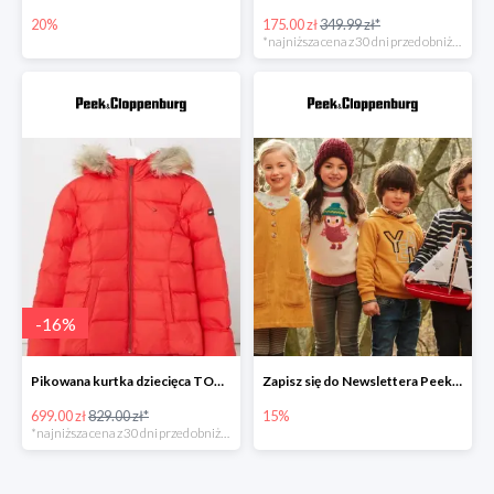
20%
175.00 zł
349.99 zł*
*najniższa cena z 30 dni przed obniżką
-
16
%
Pikowana kurtka dziecięca TOMMY HILFIGER -15%
Zapisz się do Newslettera Peek&Cloppenburg i odbierz 15% zniżki
699.00 zł
829.00 zł*
15%
*najniższa cena z 30 dni przed obniżką