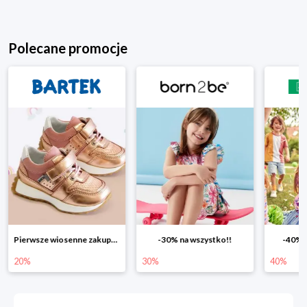
Polecane promocje
Pierwsze wiosenne zakupy -20%
-30% na wszystko!!
-40% n
20%
30%
40%