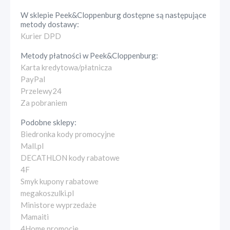
W sklepie
Peek&Cloppenburg
dostępne są następujące
metody dostawy:
Kurier DPD
Metody płatności w
Peek&Cloppenburg
:
Karta kredytowa/płatnicza
PayPal
Przelewy24
Za pobraniem
Podobne sklepy:
Biedronka kody promocyjne
Mall.pl
DECATHLON kody rabatowe
4F
Smyk kupony rabatowe
megakoszulki.pl
Ministore wyprzedaże
Mamaiti
4Home promocje