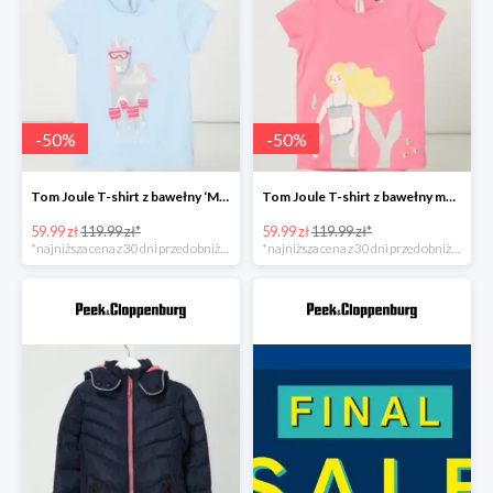
-
50
%
-
50
%
Tom Joule T-shirt z bawełny ‘Maggie’ Bleu -50%
Tom Joule T-shirt z bawełny model ‘Maggie’ -50%
59.99 zł
119.99 zł*
59.99 zł
119.99 zł*
*najniższa cena z 30 dni przed obniżką
*najniższa cena z 30 dni przed obniżką