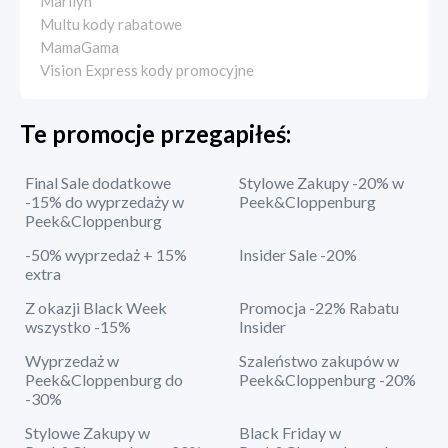
Marilyn
Multu kody rabatowe
MamaGama
Vision Express kody promocyjne
Te promocje przegapiłeś:
Final Sale dodatkowe
Stylowe Zakupy -20% w
-15% do wyprzedaży w
Peek&Cloppenburg
Peek&Cloppenburg
-50% wyprzedaż + 15%
Insider Sale -20%
extra
Z okazji Black Week
Promocja -22% Rabatu
wszystko -15%
Insider
Wyprzedaż w
Szaleństwo zakupów w
Peek&Cloppenburg do
Peek&Cloppenburg -20%
-30%
Stylowe Zakupy w
Black Friday w