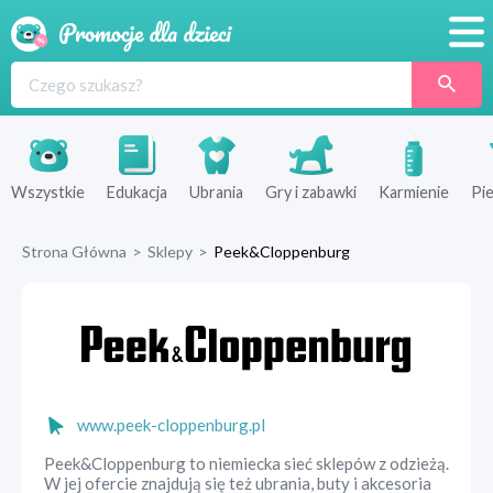
Promocje
Produkty
Sklepy
Wszystkie
Edukacja
Ubrania
Gry i zabawki
Karmienie
Pie
Blog
Strona Główna
>
Sklepy
>
Peek&Cloppenburg
Wyprawka
www.peek-cloppenburg.pl
Peek&Cloppenburg to niemiecka sieć sklepów z odzieżą.
W jej ofercie znajdują się też ubrania, buty i akcesoria