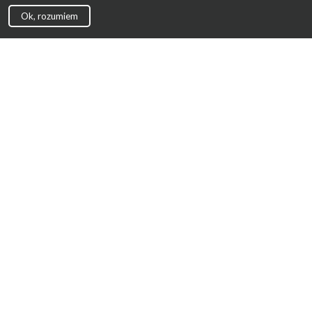
Ok, rozumiem
Strona Główna
Promocje
Sklepy
Wyprawka