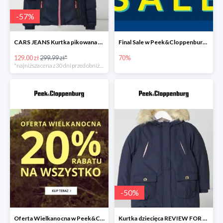
-
57
%
CARS JEANS Kurtka pikowana z watowaniem -50%
Final Sale w Peek&Cloppenburg do -70%
129.00 zł
299.99 zł*
70%
*najniższa cena z 30 dni przed obniżką
-
50
%
Oferta Wielkanocna w Peek&Cloppenburg do -20%
Kurtka dziecięca REVIEW FOR KIDS -49%