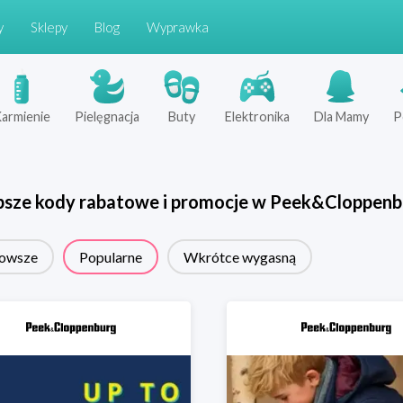
y
Sklepy
Blog
Wyprawka
armienie
Pielęgnacja
Buty
Elektronika
Dla Mamy
P
psze kody rabatowe i promocje w
Peek&Cloppenb
owsze
Popularne
Wkrótce wygasną