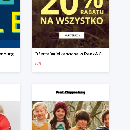
Final Sale w Peek&Cloppenburg do -70%
Oferta Wielkanocna w Peek&Cloppenburg do -20%
20%