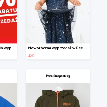
Dodatkowe 25% rabatu do wyprzedaży w Peek&Cloppenburg
Noworoczna wyprzedaż w Peek&Cloppenburg do -30%
30%