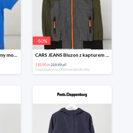
-
50
%
Tom Joule T-shirt z bawełny model ‘Chomp’ -41%
CARS JEANS Bluzon z kapturem model ‘Carito’ -49%
110.00 zł
219.99 zł*
*najniższa cena z 30 dni przed obniżką