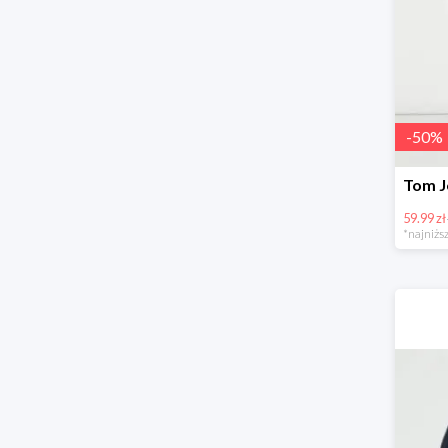
-
50
%
59.99 zł
*najniższ