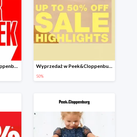
Cyber Week w Peek&Cloppenburg do -30%
Wyprzedaż w Peek&Cloppenburg do -50%
50%