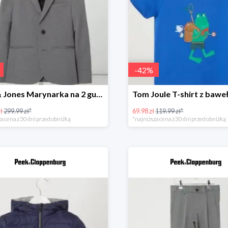
-
42
%
Jack & Jones Marynarka na 2 guziki z ozdobnymi wypustkami model ‘Steven’ -40%
ł
299.99 zł*
69.98 zł
119.99 zł*
a cena z 30 dni przed obniżką
*najniższa cena z 30 dni przed obniżką