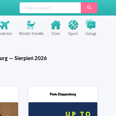
odróże
Wózki i foteliki
Dom
Sport
Usługi
urg
—
Sierpień
2026