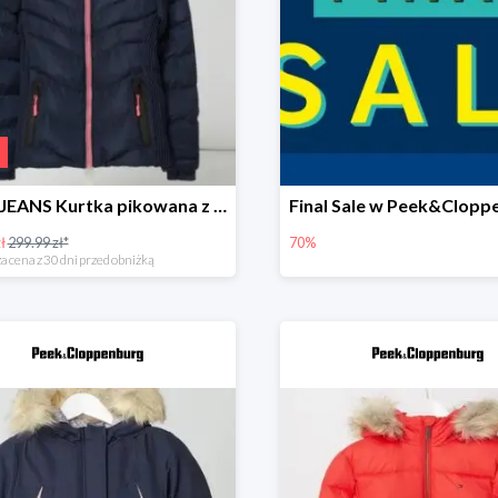
CARS JEANS Kurtka pikowana z watowaniem -50%
ł
299.99 zł*
70%
a cena z 30 dni przed obniżką