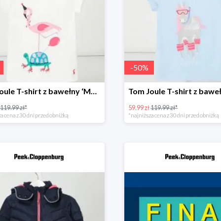
-
50
%
Tom Joule T-shirt z bawełny ‘Maggie’ Biały -50%
119.99 zł*
59.99 zł
119.99 zł*
a cena z 30 dni przed obniżką
*najniższa cena z 30 dni przed obniżką