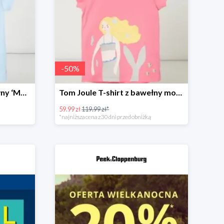
-
50
%
Tom Joule T-shirt z bawełny ‘Maggie’ Bleu -50%
Tom Joule T-shirt z bawełny model ‘Maggie’ -50%
59.99 zł
119.99 zł*
*najniższa cena z 30 dni przed obniżką