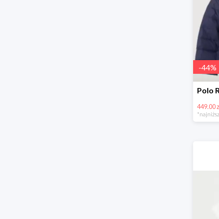
-
44
%
449.00 z
*najniższ