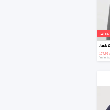
-
40
%
179.99 z
*najniższ