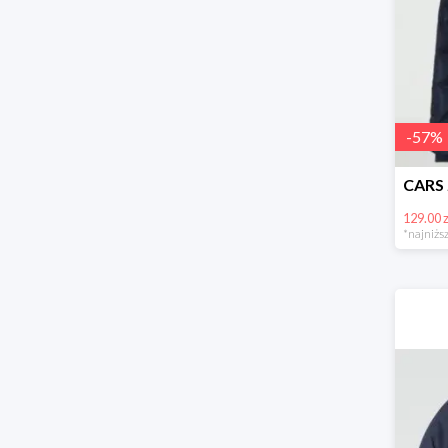
-
57
%
129.00 z
*najniższ