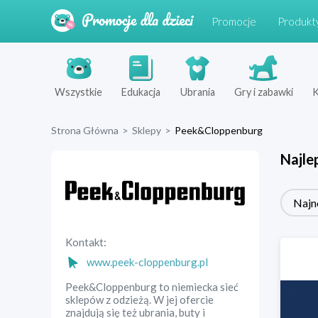
Promocje
Produkt
Wszystkie
Edukacja
Ubrania
Gry i zabawki
K
Strona Główna
>
Sklepy
>
Peek&Cloppenburg
Najle
Najn
Kontakt:
www.peek-cloppenburg.pl
Peek&Cloppenburg to niemiecka sieć
sklepów z odzieżą. W jej ofercie
znajdują się też ubrania, buty i