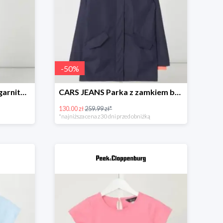
-
50
%
Jack & Jones Spodnie do garnituru o wąskim kroju model ‘Steven’ -49%
CARS JEANS Parka z zamkiem błyskawicznym dwustronnym model ‘Truss’ -49%
130.00 zł
259.99 zł*
*najniższa cena z 30 dni przed obniżką