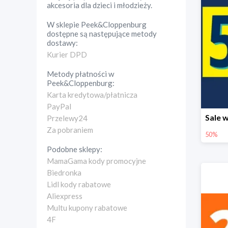
akcesoria dla dzieci i młodzieży.
W sklepie
Peek&Cloppenburg
dostępne są następujące metody
dostawy:
Kurier DPD
Metody płatności w
Peek&Cloppenburg
:
Karta kredytowa/płatnicza
PayPal
Przelewy24
Za pobraniem
50%
Podobne sklepy:
MamaGama kody promocyjne
Biedronka
Lidl kody rabatowe
Aliexpress
Multu kupony rabatowe
4F