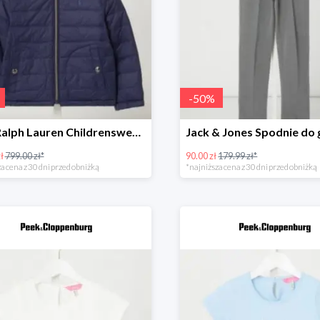
-
50
%
Polo Ralph Lauren Childrenswear Kurtka dwustronna z wypełnieniem -43%
ł
799.00 zł*
90.00 zł
179.99 zł*
a cena z 30 dni przed obniżką
*najniższa cena z 30 dni przed obniżką