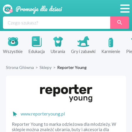
Promocje
Produkty
Sklepy
Wszystkie
Edukacja
Ubrania
Gry i zabawki
Karmienie
Pie
Blog
Strona Główna
>
Sklepy
>
Reporter Young
Wyprawka
www.reporteryoung.pl
Reporter Young to marka odzieżowa dla młodzieży. W
sklepie można znaleźć ubrania, buty i akcesoria dla