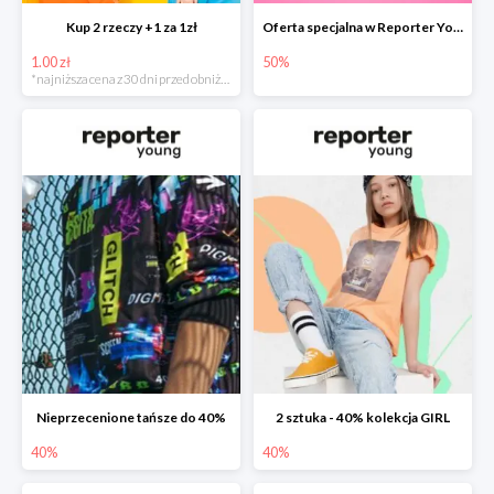
Kup 2 rzeczy +1 za 1zł
Oferta specjalna w Reporter Young do -50%
1.00 zł
50%
*najniższa cena z 30 dni przed obniżką
Nieprzecenione tańsze do 40%
2 sztuka - 40% kolekcja GIRL
40%
40%