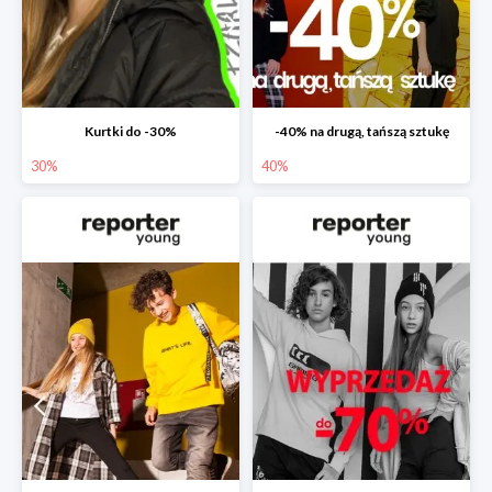
Kurtki do -30%
-40% na drugą, tańszą sztukę
30%
40%