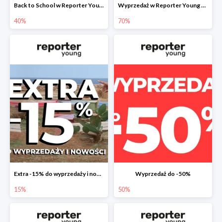
Back to School w Reporter Young - druga tańsza sztuka -40%
Wyprzedaż w Reporter Young do -70%
40%
70%
Extra -15% do wyprzedaży i nowości
Wyprzedaż do -50%
15%
50%