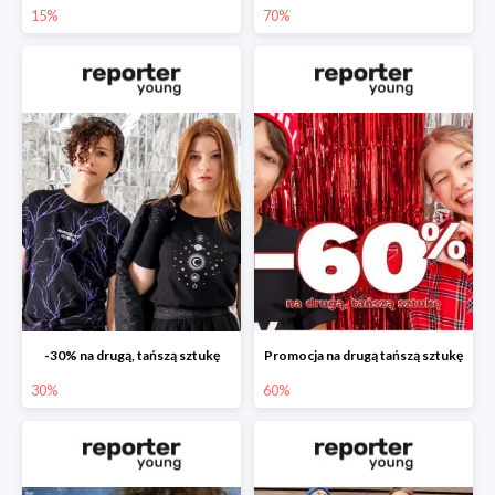
15%
70%
-30% na drugą, tańszą sztukę
Promocja na drugą tańszą sztukę
30%
60%