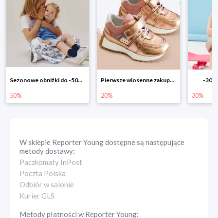
Pierwsze wiosenne zakupy -20%
-30% na wszystko!!
-40% n
20%
30%
40%
W sklepie
Reporter Young
dostępne są następujące
metody dostawy:
Paczkomaty InPost
Poczta Polska
Odbiór w salonie
Kurier GLS
Metody płatności w
Reporter Young
: