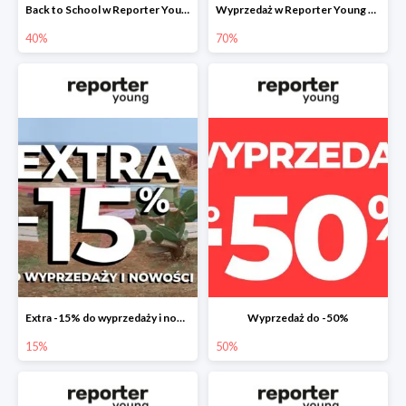
Back to School w Reporter Young - druga tańsza sztuka -40%
Wyprzedaż w Reporter Young do -70%
40%
70%
Extra -15% do wyprzedaży i nowości
Wyprzedaż do -50%
15%
50%