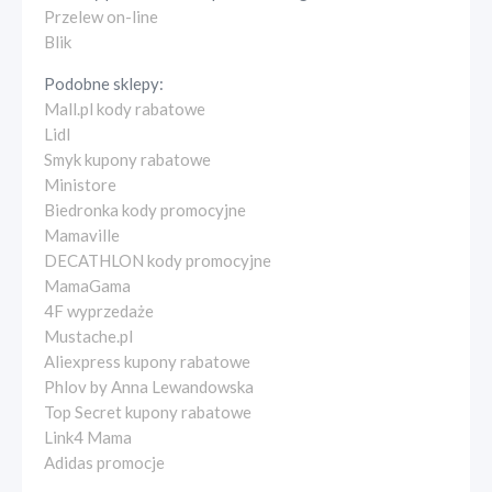
Przelew on-line
Blik
Podobne sklepy:
Mall.pl kody rabatowe
Lidl
Smyk kupony rabatowe
Ministore
Biedronka kody promocyjne
Mamaville
DECATHLON kody promocyjne
MamaGama
4F wyprzedaże
Mustache.pl
Aliexpress kupony rabatowe
Phlov by Anna Lewandowska
Top Secret kupony rabatowe
Link4 Mama
Adidas promocje