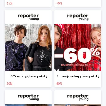
15%
70%
-30% na drugą, tańszą sztukę
Promocja na drugą tańszą sztukę
30%
60%