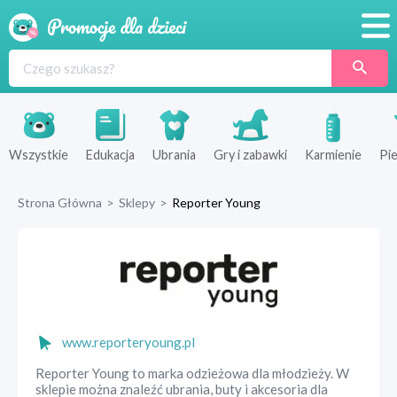
Promocje
Produkty
Sklepy
Wszystkie
Edukacja
Ubrania
Gry i zabawki
Karmienie
Pie
Blog
Strona Główna
>
Sklepy
>
Reporter Young
Wyprawka
www.reporteryoung.pl
Reporter Young to marka odzieżowa dla młodzieży. W
sklepie można znaleźć ubrania, buty i akcesoria dla