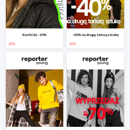
Kurtki do -30%
-40% na drugą, tańszą sztukę
30%
40%