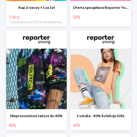
Kup 2 rzeczy +1 za 1zł
Oferta specjalna w Reporter Young do -50%
1.00 zł
50%
*najniższa cena z 30 dni przed obniżką
Nieprzecenione tańsze do 40%
2 sztuka - 40% kolekcja GIRL
40%
40%