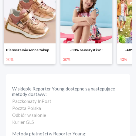
-30% na wszystko!!
-40% na drugą sztukę
Wiosenn
30%
40%
25%
W sklepie
Reporter Young
dostępne są następujące
metody dostawy:
Paczkomaty InPost
Poczta Polska
Odbiór w salonie
Kurier GLS
Metody płatności w
Reporter Young
: