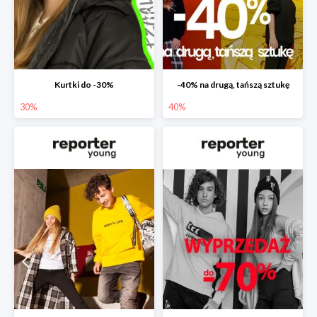
Kurtki do -30%
-40% na drugą, tańszą sztukę
30%
40%