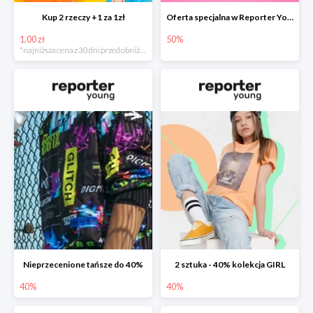
Kup 2 rzeczy +1 za 1zł
Oferta specjalna w Reporter Young do -50%
1.00 zł
50%
*najniższa cena z 30 dni przed obniżką
Nieprzecenione tańsze do 40%
2 sztuka - 40% kolekcja GIRL
40%
40%