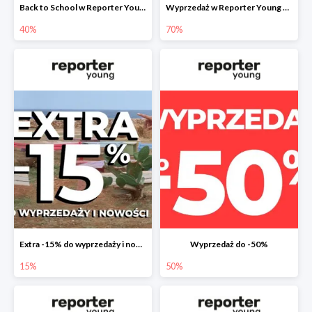
Back to School w Reporter Young - druga tańsza sztuka -40%
Wyprzedaż w Reporter Young do -70%
40%
70%
Extra -15% do wyprzedaży i nowości
Wyprzedaż do -50%
15%
50%