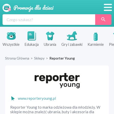
Promocje
Produkty
Sklepy
Wszystkie
Edukacja
Ubrania
Gry i zabawki
Karmienie
Pie
Blog
Strona Główna
>
Sklepy
>
Reporter Young
Wyprawka
www.reporteryoung.pl
Reporter Young to marka odzieżowa dla młodzieży. W
sklepie można znaleźć ubrania, buty i akcesoria dla