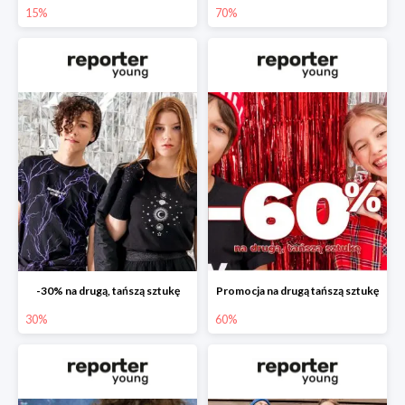
15%
70%
-30% na drugą, tańszą sztukę
Promocja na drugą tańszą sztukę
30%
60%