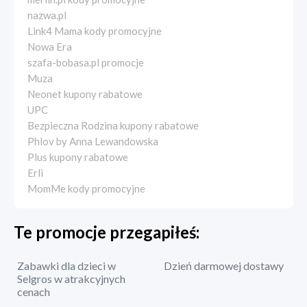
nazwa.pl
Link4 Mama kody promocyjne
Nowa Era
szafa-bobasa.pl promocje
Muza
Neonet kupony rabatowe
UPC
Bezpieczna Rodzina kupony rabatowe
Phlov by Anna Lewandowska
Plus kupony rabatowe
Erli
MomMe kody promocyjne
Te promocje przegapiłeś:
Zabawki dla dzieci w
Dzień darmowej dostawy
Selgros w atrakcyjnych
cenach