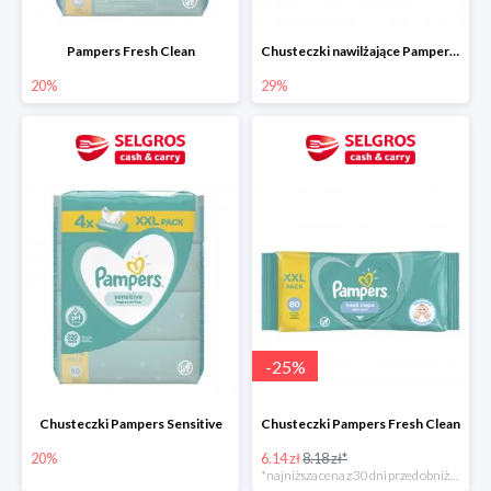
Pampers Fresh Clean
Chusteczki nawilżające Pampers Aquia Pure 48 szt.
20%
29%
-
25
%
Chusteczki Pampers Sensitive
Chusteczki Pampers Fresh Clean
20%
6.14 zł
8.18 zł*
*najniższa cena z 30 dni przed obniżką