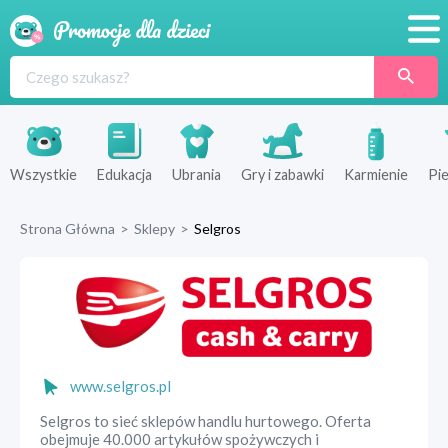
Promocje
Produkty
Sklepy
Wszystkie
Edukacja
Ubrania
Gry i zabawki
Karmienie
Pie
Blog
Strona Główna
>
Sklepy
>
Selgros
Wyprawka
www.selgros.pl
Selgros to sieć sklepów handlu hurtowego. Oferta
obejmuje 40.000 artykułów spożywczych i