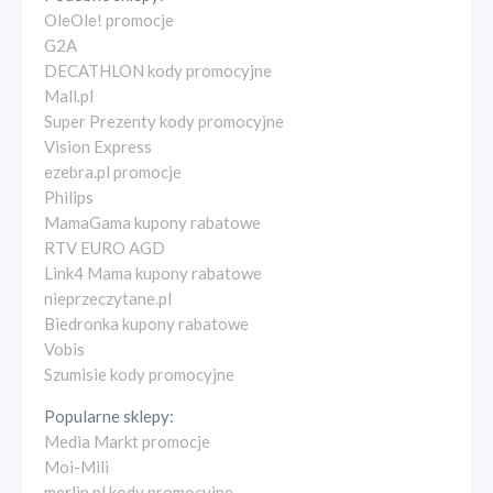
OleOle! promocje
G2A
DECATHLON kody promocyjne
Mall.pl
Super Prezenty kody promocyjne
Vision Express
ezebra.pl promocje
Philips
MamaGama kupony rabatowe
RTV EURO AGD
Link4 Mama kupony rabatowe
nieprzeczytane.pl
Biedronka kupony rabatowe
Vobis
Szumisie kody promocyjne
Popularne sklepy:
Media Markt promocje
Moi-Mili
merlin.pl kody promocyjne