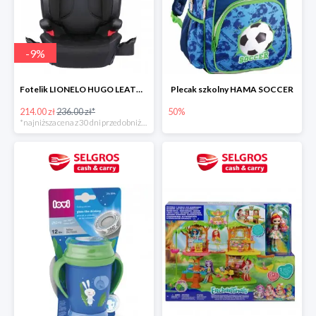
-
9
%
Fotelik LIONELO HUGO LEATHER BLACK ISOFIX 15-36 KG
Plecak szkolny HAMA SOCCER
214.00 zł
236.00 zł*
50%
*najniższa cena z 30 dni przed obniżką