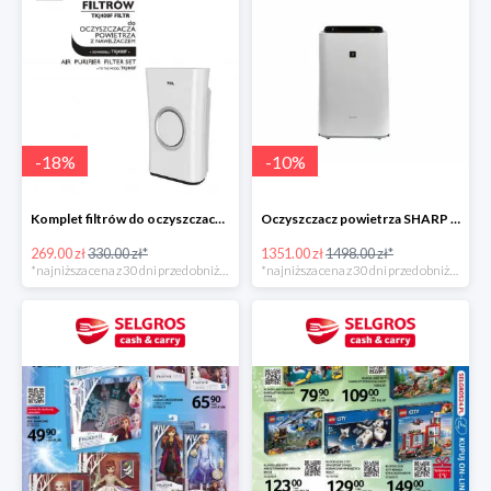
-
18
%
-
10
%
Komplet filtrów do oczyszczacza TCL TKJ400F -19%
Oczyszczacz powietrza SHARP KC-D40EU-W -10%
269.00 zł
330.00 zł*
1351.00 zł
1498.00 zł*
*najniższa cena z 30 dni przed obniżką
*najniższa cena z 30 dni przed obniżką