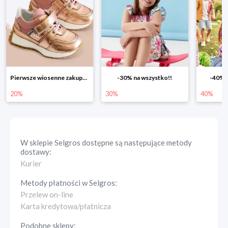
Pierwsze wiosenne zakupy -20%
-30% na wszystko!!
-40% n
20%
30%
40%
W sklepie
Selgros
dostępne są następujące metody
dostawy:
Kurier
Metody płatności w
Selgros
:
Przelew on-line
Karta kredytowa/płatnicza
Podobne sklepy: