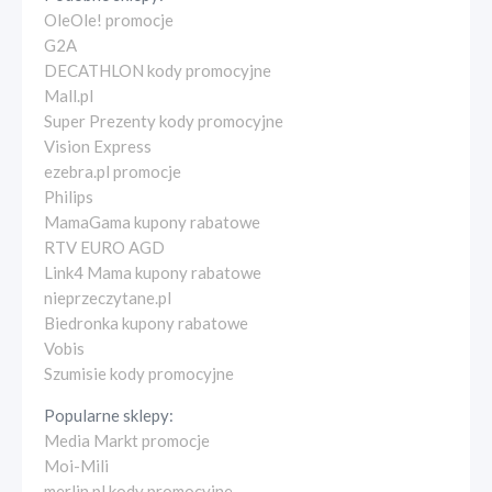
OleOle! promocje
G2A
DECATHLON kody promocyjne
Mall.pl
Super Prezenty kody promocyjne
Vision Express
ezebra.pl promocje
Philips
MamaGama kupony rabatowe
RTV EURO AGD
Link4 Mama kupony rabatowe
nieprzeczytane.pl
Biedronka kupony rabatowe
Vobis
Szumisie kody promocyjne
Popularne sklepy:
Media Markt promocje
Moi-Mili
merlin.pl kody promocyjne