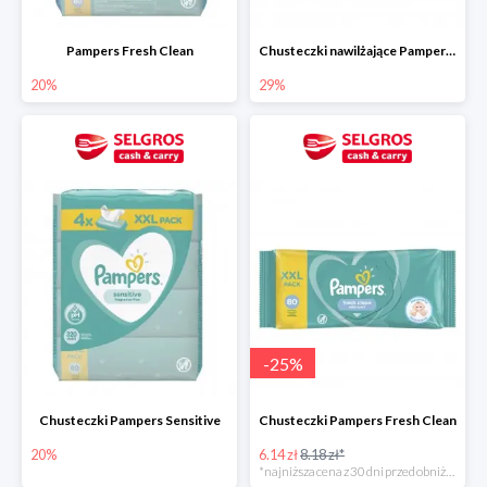
Pampers Fresh Clean
Chusteczki nawilżające Pampers Aquia Pure 48 szt.
20%
29%
-
25
%
Chusteczki Pampers Sensitive
Chusteczki Pampers Fresh Clean
20%
6.14 zł
8.18 zł*
*najniższa cena z 30 dni przed obniżką