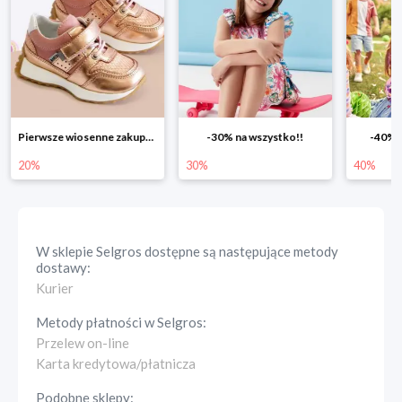
Pierwsze wiosenne zakupy -20%
-30% na wszystko!!
-40% n
20%
30%
40%
W sklepie
Selgros
dostępne są następujące metody
dostawy:
Kurier
Metody płatności w
Selgros
:
Przelew on-line
Karta kredytowa/płatnicza
Podobne sklepy: