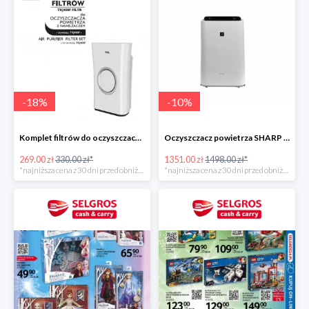
-
18
%
-
10
%
Komplet filtrów do oczyszczacza TCL TKJ400F -19%
Oczyszczacz powietrza SHARP KC-D40EU-W -10%
269.00 zł
330.00 zł*
1351.00 zł
1498.00 zł*
*najniższa cena z 30 dni przed obniżką
*najniższa cena z 30 dni przed obniżką