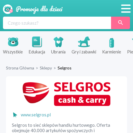
Promocje
Produkty
Sklepy
Wszystkie
Edukacja
Ubrania
Gry i zabawki
Karmienie
Pie
Blog
Strona Główna
>
Sklepy
>
Selgros
Wyprawka
www.selgros.pl
Selgros to sieć sklepów handlu hurtowego. Oferta
obejmuje 40.000 artykułów spożywczych i