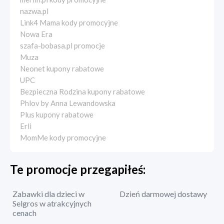
nazwa.pl
Link4 Mama kody promocyjne
Nowa Era
szafa-bobasa.pl promocje
Muza
Neonet kupony rabatowe
UPC
Bezpieczna Rodzina kupony rabatowe
Phlov by Anna Lewandowska
Plus kupony rabatowe
Erli
MomMe kody promocyjne
Te promocje przegapiłeś:
Zabawki dla dzieci w
Dzień darmowej dostawy
Selgros w atrakcyjnych
cenach