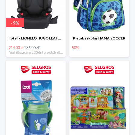
-
9
%
Fotelik LIONELO HUGO LEATHER BLACK ISOFIX 15-36 KG
Plecak szkolny HAMA SOCCER
214.00 zł
236.00 zł*
50%
*najniższa cena z 30 dni przed obniżką