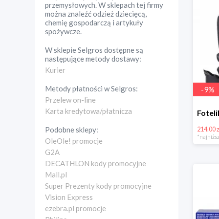
przemysłowych. W sklepach tej firmy
można znaleźć odzież dziecięcą,
chemię gospodarczą i artykuły
spożywcze.
W sklepie
Selgros
dostępne są
następujące metody dostawy:
Kurier
Metody płatności w
Selgros
:
-
9
%
Przelew on-line
Karta kredytowa/płatnicza
214.00 z
Podobne sklepy:
*najniższ
OleOle! promocje
G2A
DECATHLON kody promocyjne
Mall.pl
Super Prezenty kody promocyjne
Vision Express
ezebra.pl promocje