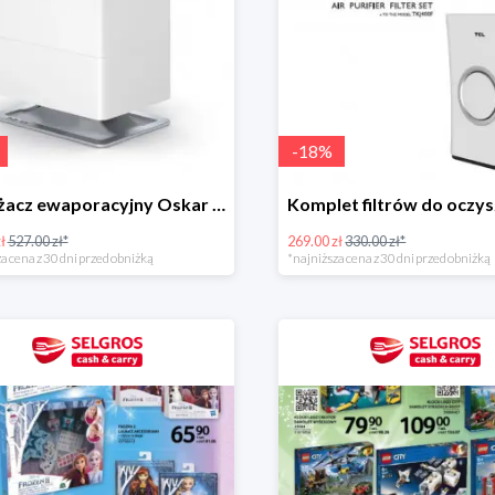
-
18
%
Nawilżacz ewaporacyjny Oskar little -19%
ł
527.00 zł*
269.00 zł
330.00 zł*
a cena z 30 dni przed obniżką
*najniższa cena z 30 dni przed obniżką