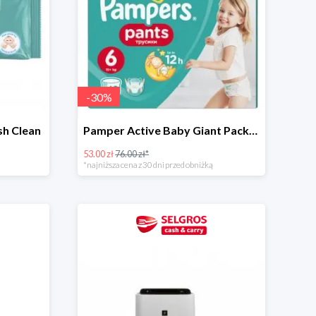
-
30
%
sh Clean
Pamper Active Baby Giant Pack -30%
53.00 zł
76.00 zł*
*najniższa cena z 30 dni przed obniżką