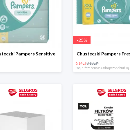
-
25
%
teczki Pampers Sensitive
Chusteczki Pampers Fre
6.14 zł
8.18 zł*
*najniższa cena z 30 dni przed obniżką