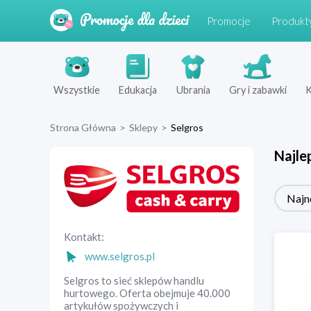
Promocje
Produkt
Wszystkie
Edukacja
Ubrania
Gry i zabawki
K
Strona Główna
>
Sklepy
>
Selgros
Najle
Najn
Kontakt:
www.selgros.pl
Selgros to sieć sklepów handlu
hurtowego. Oferta obejmuje 40.000
artykułów spożywczych i