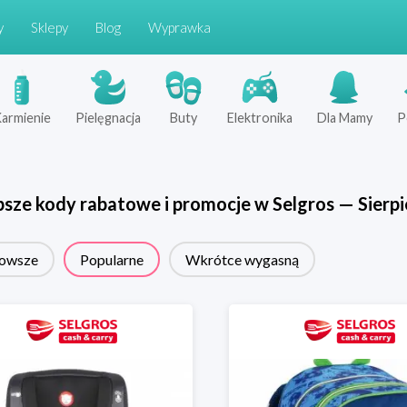
y
Sklepy
Blog
Wyprawka
armienie
Pielęgnacja
Buty
Elektronika
Dla Mamy
P
psze kody rabatowe i promocje w
Selgros
—
Sierp
owsze
Popularne
Wkrótce wygasną