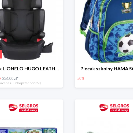
Fotelik LIONELO HUGO LEATHER BLACK ISOFIX 15-36 KG
Plecak szkolny HAMA 
ł
236.00 zł*
50%
a cena z 30 dni przed obniżką