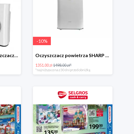
-
10
%
Komplet filtrów do oczyszczacza TCL TKJ400F -19%
Oczyszczacz powietrza SHARP KC-D40EU-W -10%
1351.00 zł
1498.00 zł*
*najniższa cena z 30 dni przed obniżką