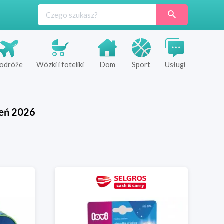
odróże
Wózki i foteliki
Dom
Sport
Usługi
ień
2026