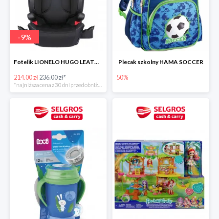
-
9
%
Fotelik LIONELO HUGO LEATHER BLACK ISOFIX 15-36 KG
Plecak szkolny HAMA SOCCER
214.00 zł
236.00 zł*
50%
*najniższa cena z 30 dni przed obniżką