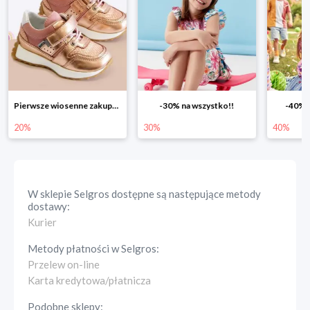
Pierwsze wiosenne zakupy -20%
-30% na wszystko!!
-40% n
20%
30%
40%
W sklepie
Selgros
dostępne są następujące metody
dostawy:
Kurier
Metody płatności w
Selgros
:
Przelew on-line
Karta kredytowa/płatnicza
Podobne sklepy: