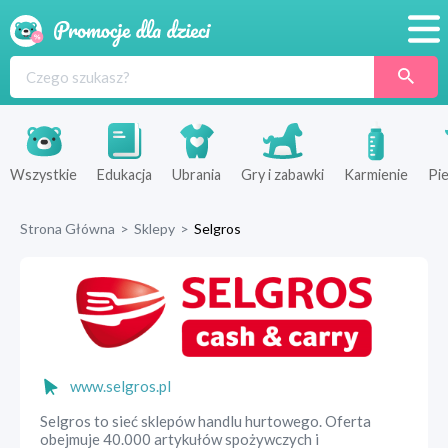
Promocje
Produkty
Sklepy
Wszystkie
Edukacja
Ubrania
Gry i zabawki
Karmienie
Pie
Blog
Strona Główna
>
Sklepy
>
Selgros
Wyprawka
www.selgros.pl
Selgros to sieć sklepów handlu hurtowego. Oferta
obejmuje 40.000 artykułów spożywczych i