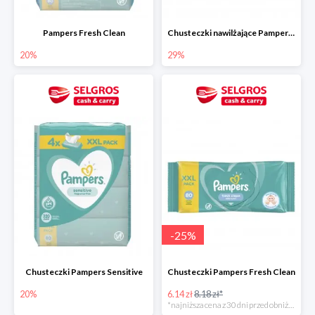
Pampers Fresh Clean
Chusteczki nawilżające Pampers Aquia Pure 48 szt.
20%
29%
-
25
%
Chusteczki Pampers Sensitive
Chusteczki Pampers Fresh Clean
20%
6.14 zł
8.18 zł*
*najniższa cena z 30 dni przed obniżką