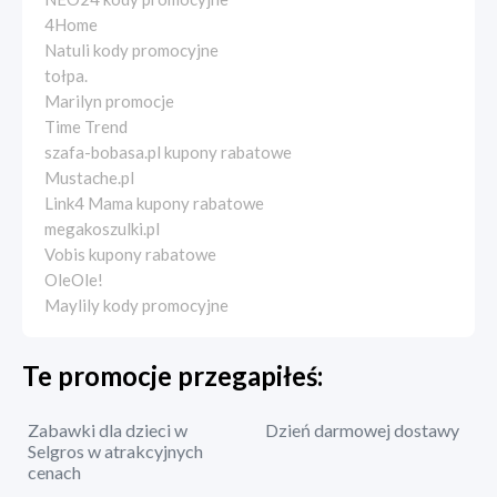
4Home
Natuli kody promocyjne
tołpa.
Marilyn promocje
Time Trend
szafa-bobasa.pl kupony rabatowe
Mustache.pl
Link4 Mama kupony rabatowe
megakoszulki.pl
Vobis kupony rabatowe
OleOle!
Maylily kody promocyjne
Te promocje przegapiłeś:
Zabawki dla dzieci w
Dzień darmowej dostawy
Selgros w atrakcyjnych
cenach