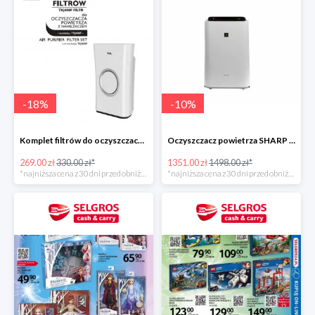
-
18
%
-
10
%
Komplet filtrów do oczyszczacza TCL TKJ400F -19%
Oczyszczacz powietrza SHARP KC-D40EU-W -10%
269.00 zł
330.00 zł*
1351.00 zł
1498.00 zł*
*najniższa cena z 30 dni przed obniżką
*najniższa cena z 30 dni przed obniżką