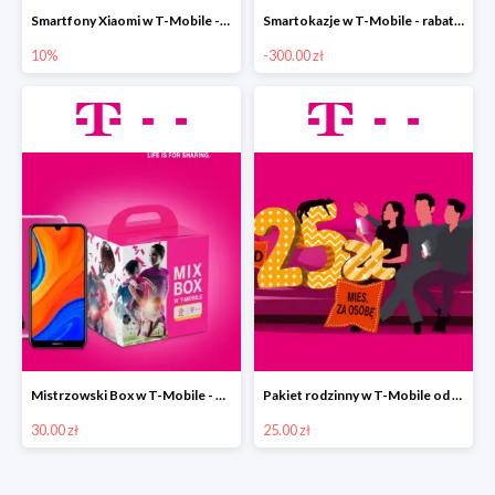
Smartfony Xiaomi w T-Mobile -10%
Smartokazje w T-Mobile - rabaty do -300 zł
10%
-300.00 zł
Mistrzowski Box w T-Mobile - Mistrzowski Box od 30 zł.
Pakiet rodzinny w T-Mobile od 25 zł. miesięcznie
30.00 zł
25.00 zł