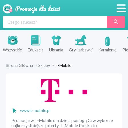
Promocje
Produkty
Sklepy
Wszystkie
Edukacja
Ubrania
Gry i zabawki
Karmienie
Pie
Blog
Strona Główna
>
Sklepy
>
T-Mobile
Wyprawka
www.t-mobile.pl
Promocje w T-Mobile dla dzieci pomogą Ci w wyborze
najkorzystniejszej oferty. T-Mobile Polska to