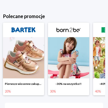
Polecane promocje
Pierwsze wiosenne zakupy -20%
-30% na wszystko!!
-40% n
20%
30%
40%