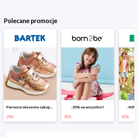
Polecane promocje
Pierwsze wiosenne zakupy -20%
-30% na wszystko!!
-40% n
20%
30%
40%