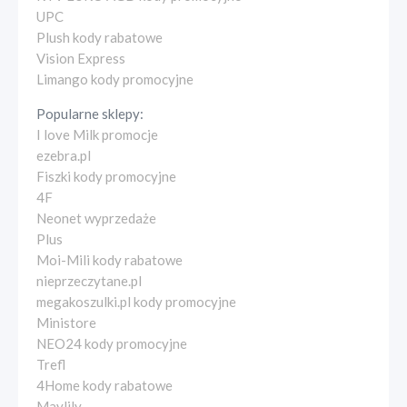
UPC
Plush kody rabatowe
Vision Express
Limango kody promocyjne
Popularne sklepy:
I love Milk promocje
ezebra.pl
Fiszki kody promocyjne
4F
Neonet wyprzedaże
Plus
Moi-Mili kody rabatowe
nieprzeczytane.pl
megakoszulki.pl kody promocyjne
Ministore
NEO24 kody promocyjne
Trefl
4Home kody rabatowe
Maylily