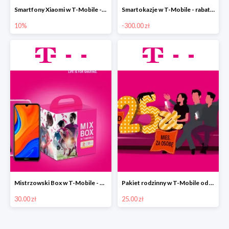
Smartfony Xiaomi w T-Mobile -10%
Smartokazje w T-Mobile - rabaty do -300 zł
10%
-300.00 zł
Mistrzowski Box w T-Mobile - Mistrzowski Box od 30 zł.
Pakiet rodzinny w T-Mobile od 25 zł. miesięcznie
30.00 zł
25.00 zł