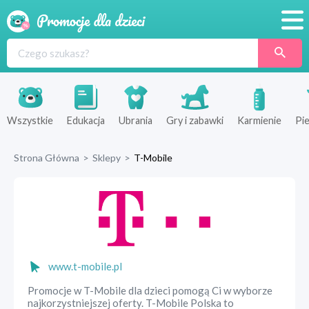
Promocje
Produkty
Sklepy
Wszystkie
Edukacja
Ubrania
Gry i zabawki
Karmienie
Pie
Blog
Strona Główna
>
Sklepy
>
T-Mobile
Wyprawka
www.t-mobile.pl
Promocje w T-Mobile dla dzieci pomogą Ci w wyborze
najkorzystniejszej oferty. T-Mobile Polska to