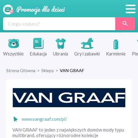
Promocje
Produkty
Sklepy
Wszystkie
Edukacja
Ubrania
Gry i zabawki
Karmienie
Pie
Blog
Strona Główna
>
Sklepy
>
VAN GRAAF
Wyprawka
www.vangraaf.com/pl/
VAN GRAAF to jeden z największych domów mody typu
multibrand, oferujący różnorodne kolekcje