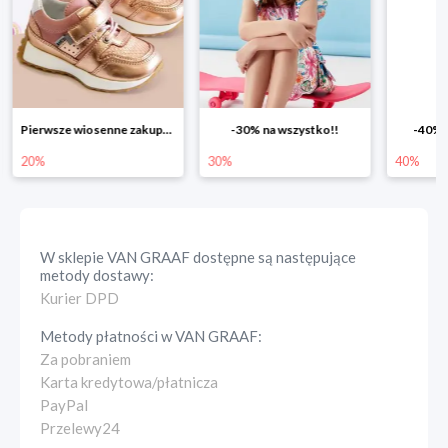
Pierwsze wiosenne zakupy -20%
-30% na wszystko!!
-40% n
20%
30%
40%
W sklepie
VAN GRAAF
dostępne są następujące
metody dostawy:
Kurier DPD
Metody płatności w
VAN GRAAF
:
Za pobraniem
Karta kredytowa/płatnicza
PayPal
Przelewy24