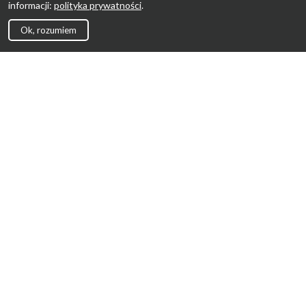
informacji:
polityka prywatności
.
Ok, rozumiem
Strona Główna
Promocje
Sklepy