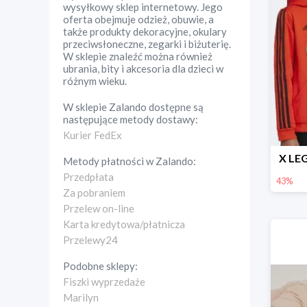
wysyłkowy sklep internetowy. Jego
oferta obejmuje odzież, obuwie, a
także produkty dekoracyjne, okulary
przeciwsłoneczne, zegarki i biżuterię.
W sklepie znaleźć można również
ubrania, bity i akcesoria dla dzieci w
różnym wieku.
W sklepie
Zalando
dostępne są
następujące metody dostawy:
Kurier FedEx
X LEG
Metody płatności w
Zalando
:
Przedpłata
43%
Za pobraniem
Przelew on-line
Karta kredytowa/płatnicza
Przelewy24
Podobne sklepy:
Fiszki wyprzedaże
Marilyn