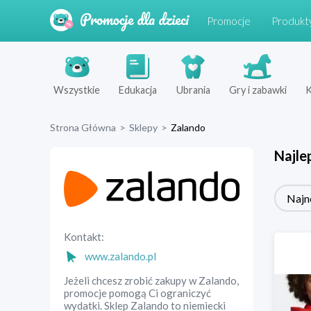
Promocje
Produkt
Wszystkie
Edukacja
Ubrania
Gry i zabawki
K
Strona Główna
>
Sklepy
>
Zalando
Najle
Najn
Kontakt:
www.zalando.pl
Jeżeli chcesz zrobić zakupy w Zalando,
promocje pomogą Ci ograniczyć
wydatki. Sklep Zalando to niemiecki