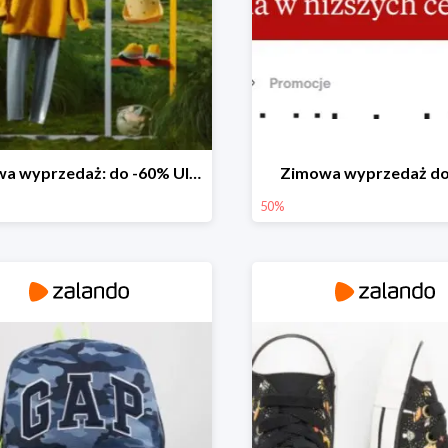
Zimowa wyprzedaż: do -60% Ulubione marki teraz jeszcze taniej
Zimowa wyprzedaż do
50%