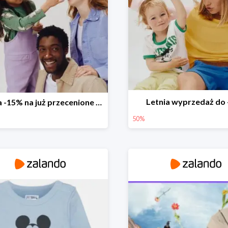
Letnia wyprzedaż do
Ekstra -15% na już przecenione produkty 🧚‍♂️✨
50%