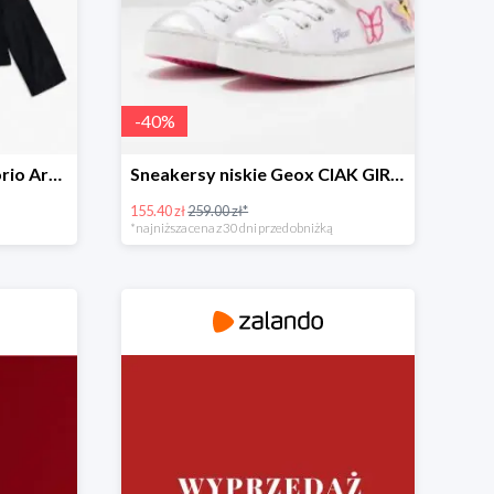
-
40
%
Kurtka przejściowa Emporio Armani -20%
Sneakersy niskie Geox CIAK GIRL -40%
155.40 zł
259.00 zł*
*najniższa cena z 30 dni przed obniżką