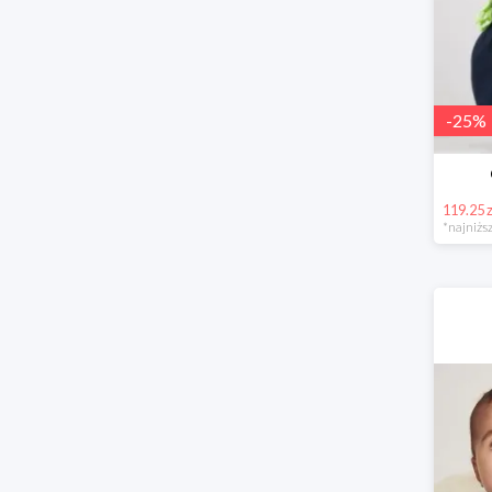
-
25
%
119.25 z
*najniższ