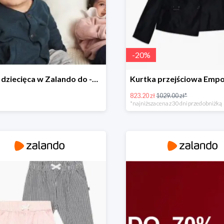
-
20
%
Moda dziecięca w Zalando do -60%
823.20 zł
1029.00 zł*
*najniższa cena z 30 dni przed obniżką