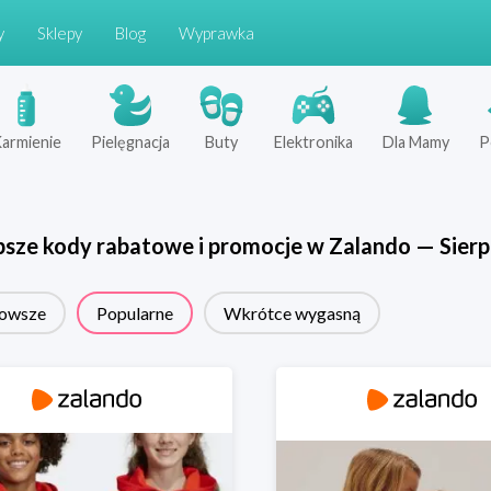
y
Sklepy
Blog
Wyprawka
armienie
Pielęgnacja
Buty
Elektronika
Dla Mamy
P
psze kody rabatowe i promocje w
Zalando
—
Sierp
owsze
Popularne
Wkrótce wygasną