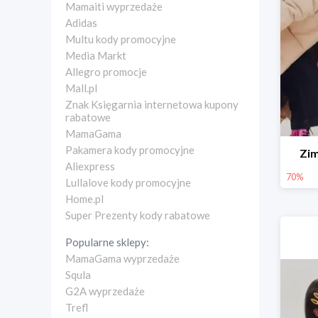
Mamaiti wyprzedaże
Adidas
Multu kody promocyjne
Media Markt
Allegro promocje
Mall.pl
Znak Księgarnia internetowa kupony
rabatowe
MamaGama
Pakamera kody promocyjne
Zi
Aliexpress
70%
Lullalove kody promocyjne
Home.pl
Super Prezenty kody rabatowe
Popularne sklepy:
MamaGama wyprzedaże
Squla
G2A wyprzedaże
Trefl