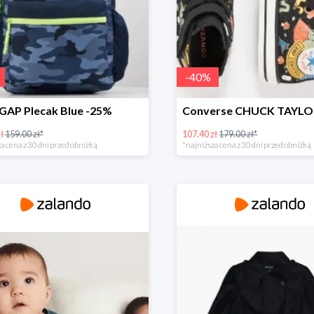
-
40
%
GAP Plecak Blue -25%
ł
159.00 zł*
107.40 zł
179.00 zł*
a cena z 30 dni przed obniżką
*najniższa cena z 30 dni przed obniżką