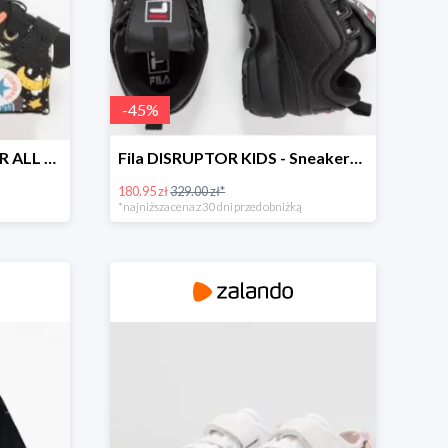
-
45
%
Converse CHUCK TAYLOR ALL STAR - Sneakersy wysokie -40%
Fila DISRUPTOR KIDS - Sneakersy niskie -45%
180.95 zł
329.00 zł*
*najniższa cena z 30 dni przed obniżką