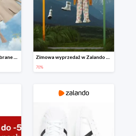
Dzień Mamy i -20% na wybrane produkty
Zimowa wyprzedaż w Zalando do -70%
70%