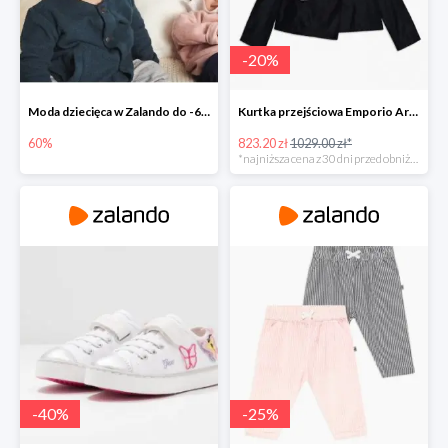
-
20
%
Moda dziecięca w Zalando do -60%
Kurtka przejściowa Emporio Armani -20%
60%
823.20 zł
1029.00 zł*
*najniższa cena z 30 dni przed obniżką
-
40
%
-
25
%