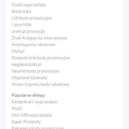
Fiszki wyprzedaże
Biedronka
Lidl kody promocyjne
I love Milk
urwis.pl promocje
Znak Księgarnia internetowa
Smyk kupony rabatowe
Mall.pl
Komputronik kody promocyjne
megakoszulki.pl
Neonet kody promocyjne
Majaland Kownaty
Vision Express kody rabatowe
Popularne sklepy:
Kinderkraft wyprzedaże
Plush
Moi-Mili wyprzedaże
Super Prezenty
Pakamera kody promocyjne