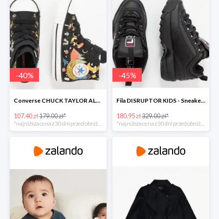
-
40
%
-
45
%
Converse CHUCK TAYLOR ALL STAR - Sneakersy wysokie -40%
Fila DISRUPTOR KIDS - Sneakersy niskie -45%
107.40 zł
179.00 zł*
180.95 zł
329.00 zł*
*najniższa cena z 30 dni przed obniżką
*najniższa cena z 30 dni przed obniżką