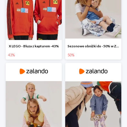
X LEGO - Bluza z kapturem -43%
Sezonowe obniżki do -50% w Zalando
43%
50%