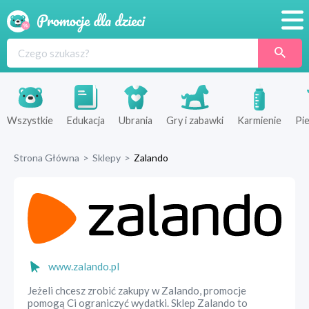
Promocje
Produkty
Sklepy
Wszystkie
Edukacja
Ubrania
Gry i zabawki
Karmienie
Pie
Blog
Strona Główna
>
Sklepy
>
Zalando
Wyprawka
www.zalando.pl
Jeżeli chcesz zrobić zakupy w Zalando, promocje
pomogą Ci ograniczyć wydatki. Sklep Zalando to