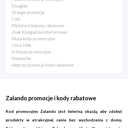
Douglas
Orange promocje
Cobi
Ministore kupony rabatowe
Znak Księgarnia internetowa
Muza kody promocyjne
I love Milk
Erli kody promocyjne
Mamaville
nieprzeczytane.pl kody rabatowe
Zalando promocje i kody rabatowe
Kod promocyjny Zalando jest świetną okazją, aby zdobyć
produkty w atrakcyjnej cenie bez wychodzenia z domu.