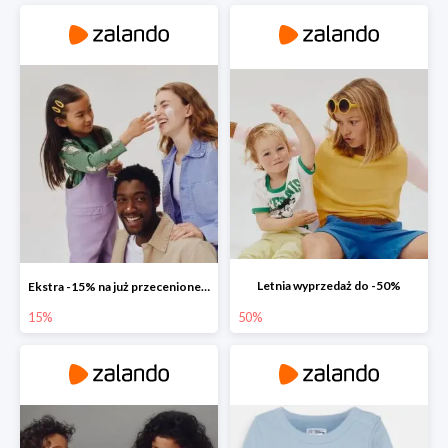
Letnia wyprzedaż do -50%
Ekstra -15% na już przecenione produkty 🧚‍♂️✨
15%
50%