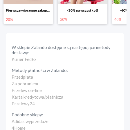
Pierwsze wiosenne zakupy -20%
-30% na wszystko!!
-40% n
20%
30%
40%
W sklepie
Zalando
dostępne są następujące metody
dostawy:
Kurier FedEx
Metody płatności w
Zalando
:
Przedpłata
Za pobraniem
Przelew on-line
Karta kredytowa/płatnicza
Przelewy24
Podobne sklepy:
Adidas wyprzedaże
4Home