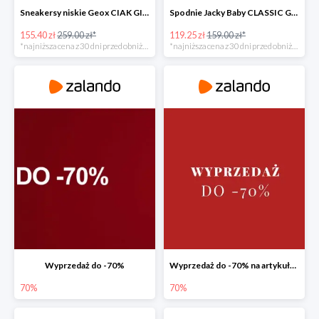
Sneakersy niskie Geox CIAK GIRL -40%
Spodnie Jacky Baby CLASSIC GIRLS 2 PACK -25%
155.40 zł
259.00 zł*
119.25 zł
159.00 zł*
*najniższa cena z 30 dni przed obniżką
*najniższa cena z 30 dni przed obniżką
Wyprzedaż do -70%
Wyprzedaż do -70% na artykuły dla dzieci
70%
70%