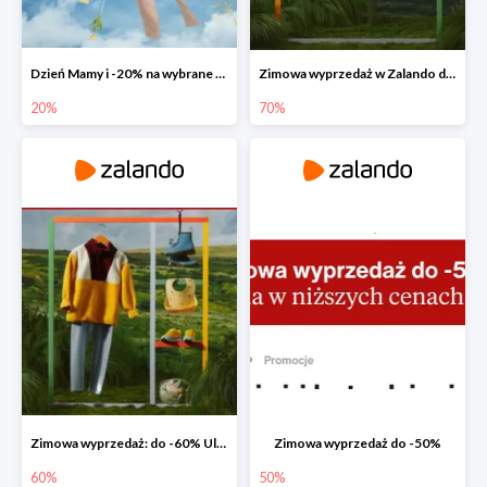
Dzień Mamy i -20% na wybrane produkty
Zimowa wyprzedaż w Zalando do -70%
20%
70%
Zimowa wyprzedaż: do -60% Ulubione marki teraz jeszcze taniej
Zimowa wyprzedaż do -50%
60%
50%