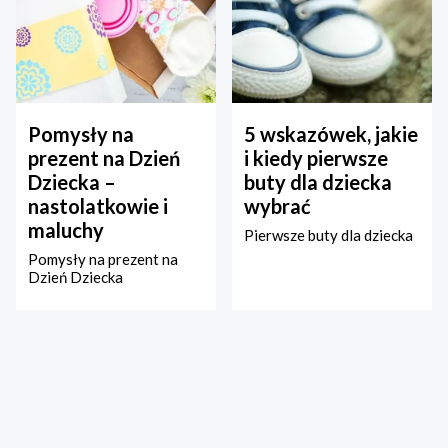
Pomysły na
5 wskazówek, jakie
prezent na Dzień
i kiedy pierwsze
Dziecka –
buty dla dziecka
nastolatkowie i
wybrać
maluchy
Pierwsze buty dla dziecka
Pomysły na prezent na
Dzień Dziecka