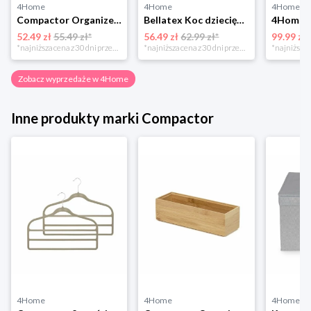
4Home
4Home
4Home
Compactor Organizer do przechowywania Toronto, 30 x 20 x 12 cm, ciemnobrązowy
Bellatex Koc dziecięcy Bára Butterfly różowy, 75 x 100 cm
52.49 zł
55.49 zł*
56.49 zł
62.99 zł*
99.99 zł
*najniższa cena z 30 dni przed obniżką
*najniższa cena z 30 dni przed obniżką
Zobacz wyprzedaże w 4Home
Inne produkty marki Compactor
4Home
4Home
4Home