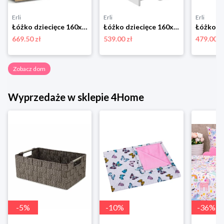
Erli
Erli
Erli
Łóżko dziecięce 160x80 + materace szuflada KUBUŚ P
Łóżko dziecięce 160x80 szuflada materac ACMA
669.50 zł
539.00 zł
479.00 z
Zobacz dom
Wyprzedaże w sklepie 4Home
-
5
%
-
10
%
-
36
%