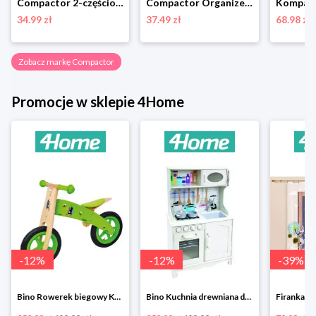
Compactor 2-częściowy komplet wieszaków na spodnie Velvet, 45 cm
Compactor Organizer do przechowywania Bamboo Box M, 22,5 x 7,5 x 6,5 cm, M
34.99 zł
37.49 zł
68.98 zł
Zobacz markę Compactor
Promocje w sklepie 4Home
-
12
%
-
12
%
-
39
%
Bino Rowerek biegowy Krecik
Bino Kuchnia drewniana dla dzieci Provence