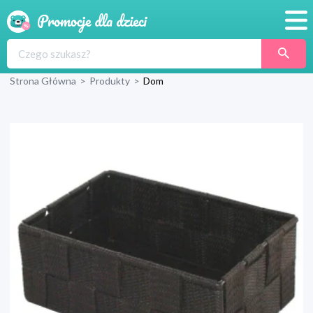
Promocje
Strona Główna
>
Produkty
>
Dom
Produkty
Sklepy
Blog
Wyprawka