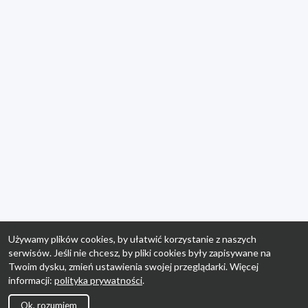
Używamy plików cookies, by ułatwić korzystanie z naszych
serwisów. Jeśli nie chcesz, by pliki cookies były zapisywane na
Twoim dysku, zmień ustawienia swojej przeglądarki. Więcej
informacji:
polityka prywatności
.
Ok, rozumiem