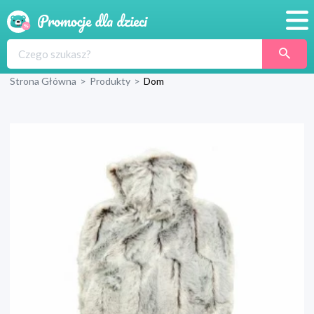
Promocje
Strona Główna
>
Produkty
>
Dom
Produkty
Sklepy
Blog
Wyprawka