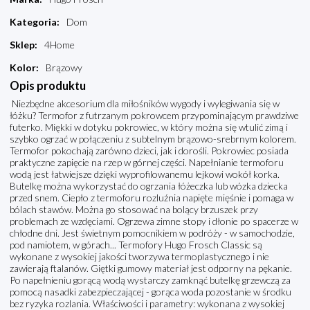
Kategoria
:
Dom
Sklep
:
4Home
Kolor
:
Brązowy
Opis produktu
Niezbędne akcesorium dla miłośników wygody i wylegiwania się w
łóżku? Termofor z futrzanym pokrowcem przypominającym prawdziwe
futerko. Miękki w dotyku pokrowiec, w który można się wtulić zimą i
szybko ogrzać w połączeniu z subtelnym brązowo-srebrnym kolorem.
Termofor pokochają zarówno dzieci, jak i dorośli. Pokrowiec posiada
praktyczne zapięcie na rzep w górnej części. Napełnianie termoforu
wodą jest łatwiejsze dzięki wyprofilowanemu lejkowi wokół korka.
Butelkę można wykorzystać do ogrzania łóżeczka lub wózka dziecka
przed snem. Ciepło z termoforu rozluźnia napięte mięśnie i pomaga w
bólach stawów. Można go stosować na bolący brzuszek przy
problemach ze wzdęciami. Ogrzewa zimne stopy i dłonie po spacerze w
chłodne dni. Jest świetnym pomocnikiem w podróży - w samochodzie,
pod namiotem, w górach... Termofory Hugo Frosch Classic są
wykonane z wysokiej jakości tworzywa termoplastycznego i nie
zawierają ftalanów. Giętki gumowy materiał jest odporny na pękanie.
Po napełnieniu gorącą wodą wystarczy zamknąć butelkę grzewczą za
pomocą nasadki zabezpieczającej - gorąca woda pozostanie w środku
bez ryzyka rozlania. Właściwości i parametry: wykonana z wysokiej