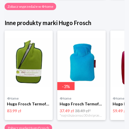
Zobacz wyprzedaże w 4Home
Inne produkty marki Hugo Frosch
-
3
%
4Home
4Home
4Home
Hugo Frosch Termofor Eco Classic Comfort z pokrowcem softshell
Hugo Frosch Termofor dziecięcy Uni, niebieski
83.99 zł
37.49 zł
38.49 zł*
59.49 zł
*najniższa cena z 30 dni przed obniżką
Zobacz markę Hugo Frosch