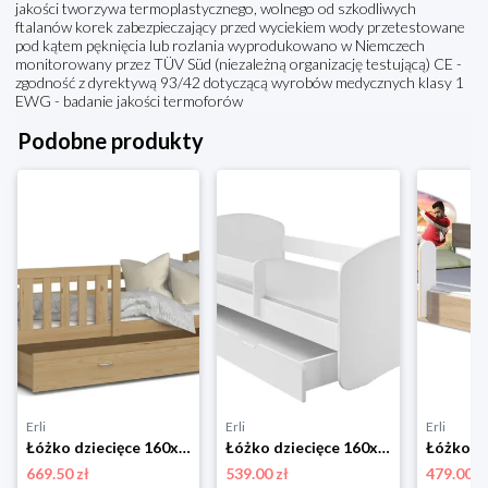
jakości tworzywa termoplastycznego, wolnego od szkodliwych
ftalanów korek zabezpieczający przed wyciekiem wody przetestowane
pod kątem pęknięcia lub rozlania wyprodukowano w Niemczech
monitorowany przez TÜV Süd (niezależną organizację testującą) CE -
zgodność z dyrektywą 93/42 dotyczącą wyrobów medycznych klasy 1
EWG - badanie jakości termoforów
Podobne produkty
Erli
Erli
Erli
Łóżko dziecięce 160x80 + materace szuflada KUBUŚ P
Łóżko dziecięce 160x80 szuflada materac ACMA
669.50 zł
539.00 zł
479.00 z