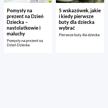
Pomysły na
5 wskazówek, jakie
prezent na Dzień
i kiedy pierwsze
Dziecka –
buty dla dziecka
nastolatkowie i
wybrać
maluchy
Pierwsze buty dla dziecka
Pomysły na prezent na
Dzień Dziecka