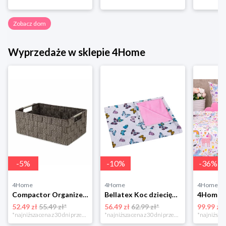
Zobacz dom
Wyprzedaże w sklepie 4Home
-
5
%
-
10
%
-
36
%
4Home
4Home
4Home
Compactor Organizer do przechowywania Toronto, 30 x 20 x 12 cm, ciemnobrązowy
Bellatex Koc dziecięcy Bára Butterfly różowy, 75 x 100 cm
52.49 zł
55.49 zł*
56.49 zł
62.99 zł*
99.99 zł
*najniższa cena z 30 dni przed obniżką
*najniższa cena z 30 dni przed obniżką