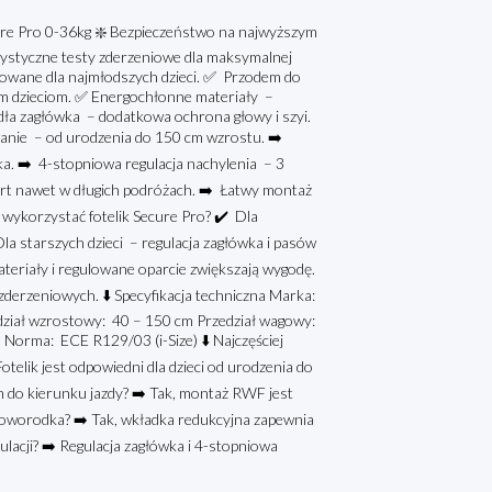
re Pro 0-36kg ❇️ Bezpieczeństwo na najwyższym
ystyczne testy zderzeniowe dla maksymalnej
wane dla najmłodszych dzieci. ✅ Przodem do
m dzieciom. ✅ Energochłonne materiały –
dła zagłówka – dodatkowa ochrona głowy i szyi.
anie – od urodzenia do 150 cm wzrostu. ➡️
a. ➡️ 4-stopniowa regulacja nachylenia – 3
fort nawet w długich podróżach. ➡️ Łatwy montaż
 wykorzystać fotelik Secure Pro? ✔️ Dla
la starszych dzieci – regulacja zagłówka i pasów
eriały i regulowane oparcie zwiększają wygodę.
erzeniowych. ⬇️ Specyfikacja techniczna Marka:
edział wzrostowy: 40 – 150 cm Przedział wagowy:
orma: ECE R129/03 (i-Size) ⬇️ Najczęściej
telik jest odpowiedni dla dzieci od urodzenia do
m do kierunku jazdy? ➡️ Tak, montaż RWF jest
noworodka? ➡️ Tak, wkładka redukcyjna zapewnia
gulacji? ➡️ Regulacja zagłówka i 4-stopniowa