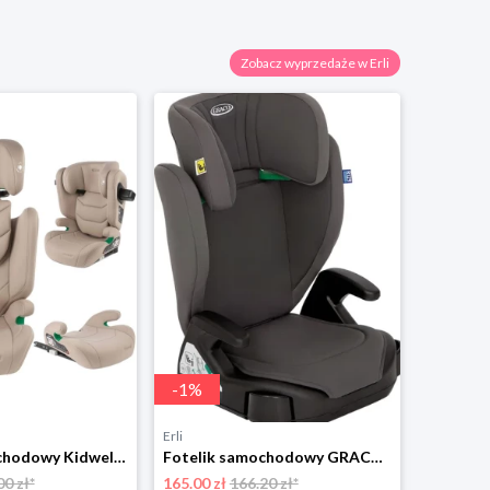
Zobacz wyprzedaże w Erli
-
1
%
-
10
%
Erli
Erli
Fotelik samochodowy Kidwell TENDO 100-150 cm ISOFIX I-SIZE beżowy
Fotelik samochodowy GRACO JUNIOR MAXI I-SIZE 100 - 150 cm 15 - 36 kg
00 zł*
165.00 zł
166.20 zł*
218.80 zł