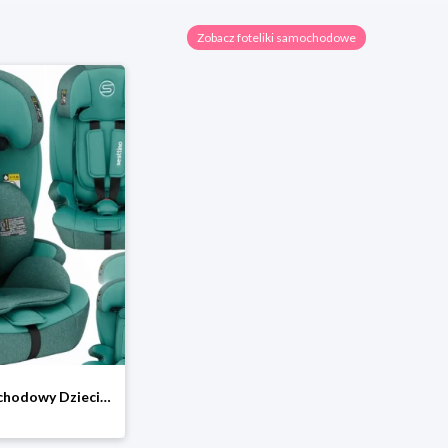
Zobacz foteliki samochodowe
Fotelik Samochodowy Dziecięcy 76-150cm Sesttino Rocker Pro ISOFIX 9-36kg