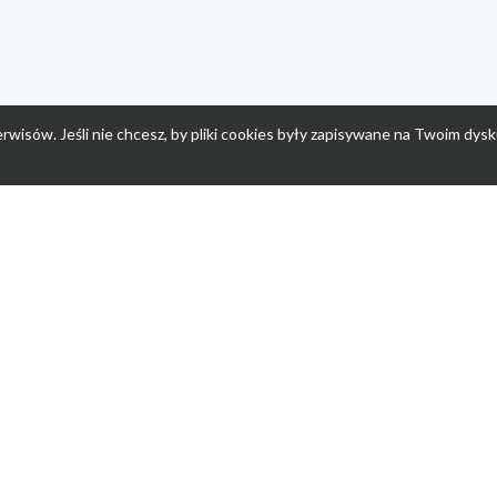
rwisów. Jeśli nie chcesz, by pliki cookies były zapisywane na Twoim dysk
a
Przepisy dla dzieci
Po
Nuumi.pl - moda online
K
Megarabaty.pl
Re
ocje dla dzieci