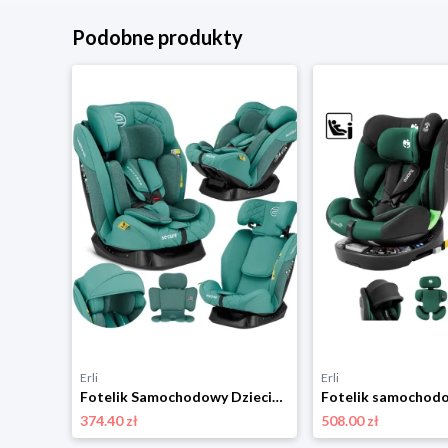
Podobne produkty
Erli
Erli
Fotelik Samochodowy Dziecięcy 40-150cm Sesttino Secure Pro 0-36kg Komfort
374.40 zł
508.00 zł