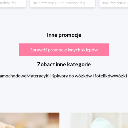
rzed obniżką
*najniższa cena z 30 dni przed obniżką
*najniższa cena z 3
Inne promocje
Sprawdź promocje innych sklepów
Zobacz inne kategorie
 samochodowe
Materacyki i śpiwory do wózków i fotelików
Wózki 