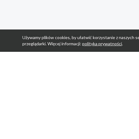
Używamy plików cookies, by ułatwić korzystanie z naszych se
przeglądarki. Więcej informacji:
polityka prywatności
.
Strona Główn
Promocje
Sklepy
Wyprawka
Aplikacja Prom