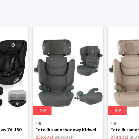
-
2
%
-
4
%
Erli
Erli
Fotelik samochodowy 76-150cm SZEROKIE SIEDZISKO 9-36kg Lionelo LEVI I-SIZE
Fotelik samochodowy Kidwell TENDO 100-150 cm ISOFIX I-SIZE 15-36 kg szary
236.60 zł
240.60 zł*
278.10 zł
289.