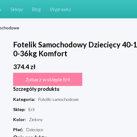
y
Sklepy
Blog
Wyprawka
amochodowe
Fotelik Samochodowy Dziecięcy 40-1
0-36kg Komfort
374.4
zł
Zobacz w sklepie Erli
Szczegóły produktu
Kategoria
:
Foteliki samochodowe
Sklep
:
Erli
Kolor
:
Zielony
Płeć
:
Dziecięce