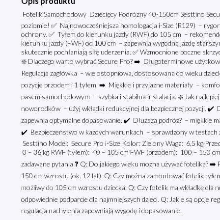
Opis produktu
Fotelik Samochodowy Dziecięcy Podróżny 40-150cm Sesttino Secu
poziomie! ✅ Najnowocześniejsza homologacja i-Size (R129) – rygor
ochrony. ✅ Tyłem do kierunku jazdy (RWF) do 105 cm – rekomendo
kierunku jazdy (FWF) od 100 cm – zapewnia wygodną jazdę starszy
skutecznie pochłaniają siłę uderzenia. ✅ Wzmocnione boczne skrzy
❇️ Dlaczego warto wybrać Secure Pro? ➡️ Długoterminowe użytkow
Regulacja zagłówka – wielostopniowa, dostosowana do wieku dzieck
pozycje przodem i 1 tyłem. ➡️ Miękkie i przyjazne materiały – kom
pasem samochodowym – szybka i stabilna instalacja. ❇️ Jak najlepiej
noworodków – użyj wkładki redukcyjnej dla bezpiecznej pozycji. ✔️ D
zapewnia optymalne dopasowanie. ✔️ Dłuższa podróż? – miękkie mat
✔️ Bezpieczeństwo w każdych warunkach – sprawdzony w testach zd
Sesttino Model: Secure Pro i-Size Kolor: Zielony Waga: 6,5 kg Prz
0 – 36 kg RWF (tyłem): 40 – 105 cm FWF (przodem): 100 – 150 cm N
zadawane pytania ❓ Q: Do jakiego wieku można używać fotelika? ➡️ Fo
150 cm wzrostu (ok. 12 lat). Q: Czy można zamontować fotelik tyłe
możliwy do 105 cm wzrostu dziecka. Q: Czy fotelik ma wkładkę dla 
odpowiednie podparcie dla najmniejszych dzieci. Q: Jakie są opcje re
regulacja nachylenia zapewniają wygodę i dopasowanie.