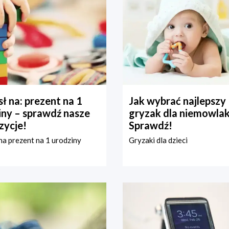
ł na: prezent na 1
Jak wybrać najlepszy
iny – sprawdź nasze
gryzak dla niemowla
zycje!
Sprawdź!
a prezent na 1 urodziny
Gryzaki dla dzieci