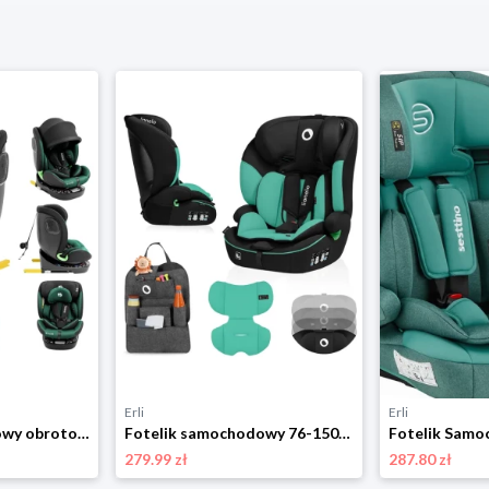
Erli
Erli
Fotelik samochodowy obrotowy 360° TULANO i-Size Isofix zielony 0-36kg 0-12+
Fotelik samochodowy 76-150cm REGULACJA ZAGŁÓWKA 9-36kg Lionelo LEVI I-SIZE
279.99 zł
287.80 zł