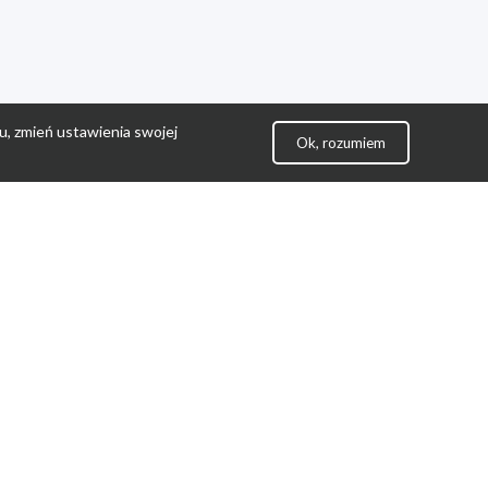
u, zmień ustawienia swojej
Ok, rozumiem
lityka Prywatności
ontakt
gulamin