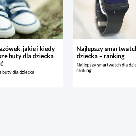
zówek, jakie i kiedy
Najlepszy smartwatch
ze buty dla dziecka
dziecka – ranking
ć
Najlepszy smartwatch dla dzi
ranking
 buty dla dziecka