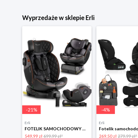
Wyprzedaże w sklepie Erli
-
21
%
-
4
%
Erli
Erli
Fotelik Samochodowy Dziecięcy Podróżny 40-150cm Sesttino Secure Pro 0-36kg
FOTELIK SAMOCHODOWY OBROTOWY z NOGĄ 0-36KG ISOFIX NUKIDO I-SIZE 40-150cm
549.99 zł
699.99 zł*
269.50 zł
279.99 zł*