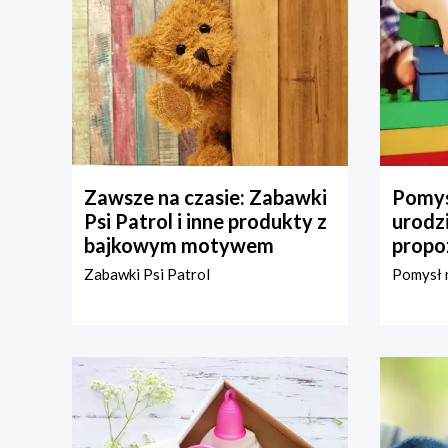
Zawsze na czasie: Zabawki
Pomys
Psi Patrol i inne produkty z
urodz
bajkowym motywem
propo
Zabawki Psi Patrol
Pomysł n