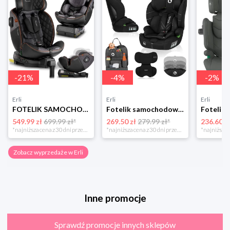
-
21
%
-
4
%
-
2
%
Erli
Erli
Erli
FOTELIK SAMOCHODOWY OBROTOWY z NOGĄ 0-36KG ISOFIX NUKIDO I-SIZE 40-150cm
Fotelik samochodowy 76-150cm SZEROKIE SIEDZISKO 9-36kg Lionelo LEVI I-SIZE
549.99 zł
699.99 zł*
269.50 zł
279.99 zł*
236.60 z
*najniższa cena z 30 dni przed obniżką
*najniższa cena z 30 dni przed obniżką
Zobacz wyprzedaże w Erli
Inne promocje
Sprawdź promocje innych sklepów