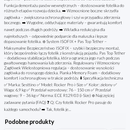
Funkcja demontażu pasów wewnętrznych – dostosowanie fotelika do
różnych etapów rozwoju dziecka. ➡️ Wzmocnione boczne skrzydła
zagłówka – zwiększona ochrona głowy i szyi w przypadku zderzenia
bocznego. ➡️ Wygodne, oddychające materiały – gwarantują komfort
nawet podczas długich podróży. ➡️ Wkładka redukcyjna dla
najmłodszych – odpowiednie podparcie dla maluszka i lepsze
dopasowanie fotelika. ❇️ System ISOFIX + Pas Top Tether –
Maksymalne Bezpieczeństwo ISOFIX – szybki i bezpieczny montaż,
który bezpośrednio łączy fotelik z konstrukcją pojazdu. Pas Top Tether
– dodatkowa stabilizacja fotelika, która ogranicza jego ruch podczas
gwałtownego hamowania lub zderzenia. Regulowany i Wzmocniony
Zagłówek Wielostopniowa regulacja – dostosowanie wysokości
zagłówka do rosnącego dziecka. Pianka Memory Foam – dodatkowy
komfort i ochrona głowy w trakcie podróży. ⬇️ Specyfikacja techniczna
✅ Marka: Sesttino ✅ Model: Rocker Pro i-Size ✅ Kolor: zielony ✅
Waga: 6,9 kg ✅ Przedział wzrostowy: 76 – 150 cm ✅ Przedział
wagowy: 9 – 36 kg ✅ Norma: ECE R129/03 (i-Size) ❇️ Najczęściej
zadawane pytania (FAQ) ❓ Q: Czy fotelik Rocker Pro pasuje do
każdego samochodu? ➡️ Tak, fotelik je...
Podobne produkty