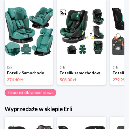
Erli
Erli
Erli
Fotelik Samochodowy Dziecięcy 40-150cm Sesttino Secure Pro 0-36kg Komfort
Fotelik samochodowy obrotowy 360° TULANO i-Size Isofix zielony 0-36kg 0-12+
374.40 zł
508.00 zł
279.99 z
Zobacz foteliki samochodowe
Wyprzedaże w sklepie Erli