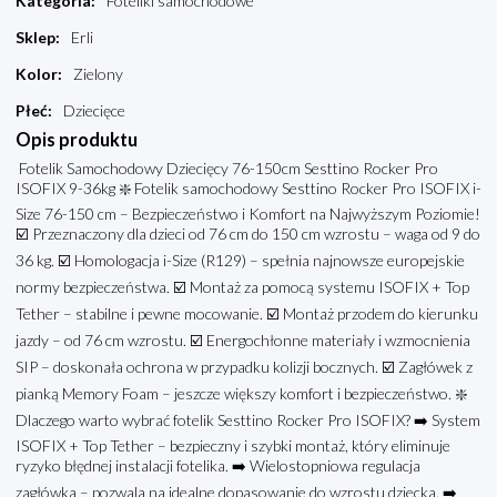
Kategoria
:
Foteliki samochodowe
Sklep
:
Erli
Kolor
:
Zielony
Płeć
:
Dziecięce
Opis produktu
Fotelik Samochodowy Dziecięcy 76-150cm Sesttino Rocker Pro
ISOFIX 9-36kg ❇️ Fotelik samochodowy Sesttino Rocker Pro ISOFIX i-
Size 76-150 cm – Bezpieczeństwo i Komfort na Najwyższym Poziomie!
☑️ Przeznaczony dla dzieci od 76 cm do 150 cm wzrostu – waga od 9 do
36 kg. ☑️ Homologacja i-Size (R129) – spełnia najnowsze europejskie
normy bezpieczeństwa. ☑️ Montaż za pomocą systemu ISOFIX + Top
Tether – stabilne i pewne mocowanie. ☑️ Montaż przodem do kierunku
jazdy – od 76 cm wzrostu. ☑️ Energochłonne materiały i wzmocnienia
SIP – doskonała ochrona w przypadku kolizji bocznych. ☑️ Zagłówek z
pianką Memory Foam – jeszcze większy komfort i bezpieczeństwo. ❇️
Dlaczego warto wybrać fotelik Sesttino Rocker Pro ISOFIX? ➡️ System
ISOFIX + Top Tether – bezpieczny i szybki montaż, który eliminuje
ryzyko błędnej instalacji fotelika. ➡️ Wielostopniowa regulacja
zagłówka – pozwala na idealne dopasowanie do wzrostu dziecka. ➡️