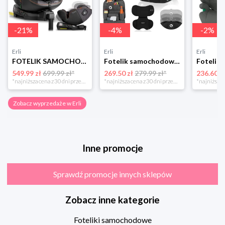
-
21
%
-
4
%
-
2
%
Erli
Erli
Erli
FOTELIK SAMOCHODOWY OBROTOWY z NOGĄ 0-36KG ISOFIX NUKIDO I-SIZE 40-150cm
Fotelik samochodowy 76-150cm SZEROKIE SIEDZISKO 9-36kg Lionelo LEVI I-SIZE
549.99 zł
699.99 zł*
269.50 zł
279.99 zł*
236.60 z
*najniższa cena z 30 dni przed obniżką
*najniższa cena z 30 dni przed obniżką
Zobacz wyprzedaże w Erli
Inne promocje
Sprawdź promocje innych sklepów
Zobacz inne kategorie
Foteliki samochodowe