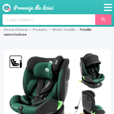
Promocje
Strona Główna
>
Produkty
>
Wózki i foteliki
>
Foteliki
Produkty
samochodowe
Sklepy
Blog
Wyprawka