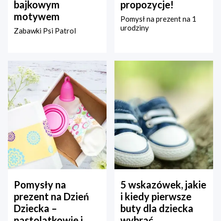
bajkowym
propozycje!
motywem
Pomysł na prezent na 1
urodziny
Zabawki Psi Patrol
Pomysły na
5 wskazówek, jakie
prezent na Dzień
i kiedy pierwsze
Dziecka –
buty dla dziecka
nastolatkowie i
wybrać