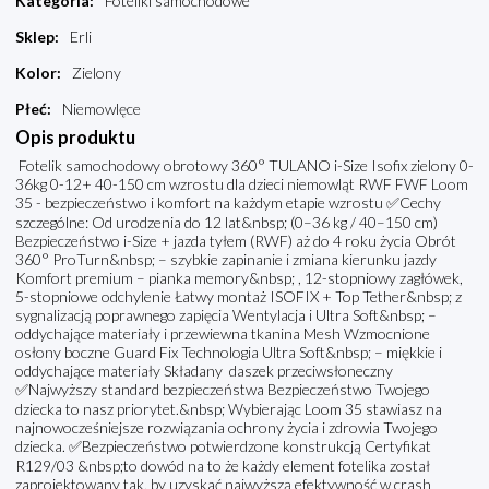
Kategoria
:
Foteliki samochodowe
Sklep
:
Erli
Kolor
:
Zielony
Płeć
:
Niemowlęce
Opis produktu
Fotelik samochodowy obrotowy 360° TULANO i-Size Isofix zielony 0-
36kg 0-12+ 40-150 cm wzrostu dla dzieci niemowląt RWF FWF Loom
35 - bezpieczeństwo i komfort na każdym etapie wzrostu ✅Cechy
szczególne: Od urodzenia do 12 lat&nbsp; (0–36 kg / 40–150 cm)
Bezpieczeństwo i-Size + jazda tyłem (RWF) aż do 4 roku życia Obrót
360° ProTurn&nbsp; – szybkie zapinanie i zmiana kierunku jazdy
Komfort premium – pianka memory&nbsp; , 12-stopniowy zagłówek,
5-stopniowe odchylenie Łatwy montaż ISOFIX + Top Tether&nbsp; z
sygnalizacją poprawnego zapięcia Wentylacja i Ultra Soft&nbsp; –
oddychające materiały i przewiewna tkanina Mesh Wzmocnione
osłony boczne Guard Fix Technologia Ultra Soft&nbsp; – miękkie i
oddychające materiały Składany daszek przeciwsłoneczny
✅Najwyższy standard bezpieczeństwa Bezpieczeństwo Twojego
dziecka to nasz priorytet.&nbsp; Wybierając Loom 35 stawiasz na
najnowocześniejsze rozwiązania ochrony życia i zdrowia Twojego
dziecka. ✅Bezpieczeństwo potwierdzone konstrukcją Certyfikat
R129/03 &nbsp;to dowód na to że każdy element fotelika został
zaprojektowany tak, by uzyskać najwyższą efektywność w crash