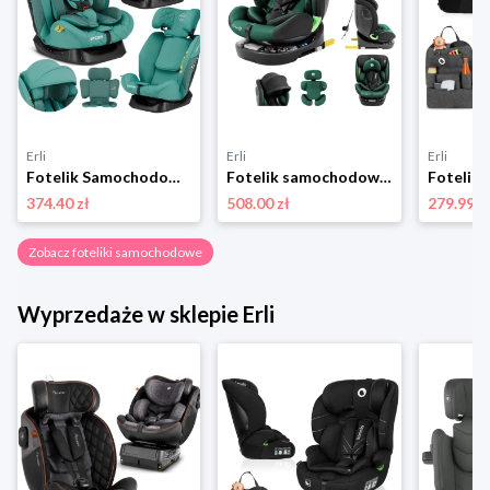
Erli
Erli
Erli
Fotelik Samochodowy Dziecięcy 40-150cm Sesttino Secure Pro 0-36kg Komfort
Fotelik samochodowy obrotowy 360° TULANO i-Size Isofix zielony 0-36kg 0-12+
374.40 zł
508.00 zł
279.99 z
Zobacz foteliki samochodowe
Wyprzedaże w sklepie Erli