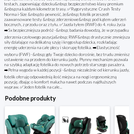
testach, zapewniając dziecku&nbsp; bezpieczeństwo klasy premium
&nbsp;na każdym kilometrze trasy. ✅Rygorystyczne Crash Testy
Norma i-Size &nbsp;to pewność, że&nbsp; fotelik przeszedł
zaawansowane testy &nbsp; zderzeniowe&nbsp; pod kątem uderzeń
bocznych, z przodu oraz z tyłu. ✅Jazda tyłem (RWF) do 4. roku życia
➡️5x bezpieczniejsza podróż -&nbsp; badania dowodzą, że w przypadku
zderzenia czołowego pozycja&nbsp; RWF&nbsp; drastycznie zmniejsza
siły działające na delikatną szyję i kręgosłup dziecka, rozkładając
energię uderzenia na całe plecy i skorupę fotelika. ➡️Elastyczność
wyboru (FWF) -&nbsp; gdy Twoje dziecko dorośnie, bez trudu zmienisz
ustawienie na przodem do kierunku jazdy. Płynny mechanizm pozwala
na szybką adaptację fotelika do nowych potrzeb starszego pasażera.
➡️Pełna wygoda w każdej pozycji -&nbsp; niezależnie od kierunku jazdy,
fotelik oferuję odpowiednią ilość miejsca na nogi i ergonomiczną
pozycję, dbając o komfort malucha nawet podczas najdłuższych
wypraw. ✅Jeden fotelik na całe...
Podobne produkty